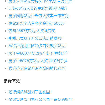
男子梦到彩票号码买中3千万 官方回应
江苏681万大奖得主彩票被洗得稀碎
男子网购彩票中千万大奖案一审宣判
建议彩票个人单项奖金不超500万
苏州2557万彩票大奖被弃奖
刮刮乐卖疯了开彩票店是躺赚吗
80后出纳挪用570多万公款买彩票
男子中800万彩票瞒着妻子转移财产
男子中5976万彩票大奖 领奖时手抖
官方答复建议开通互联网销售彩票
猜你喜欢
淄博烧烤风刮到了金融圈
金融管理部门执行公务员工资待遇标准