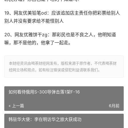
19、网友优美铅笔od：应该追加店主责任你把彩票给别人
别人并没有要求给不能怪别人
20、网友优雅饼干zg：那彩民也是不良之人，他明知道
嘛，那不是他的，他拿了一起走。
本财经资讯由喝茶财经网发布，版权来源于原作者，不代表喝茶财
经网立场和观点，如有标注错误或侵犯利益请联系我们。
如何看待俄用S-300导弹击落1架F-16
« 上一篇
6月前
韩驻华大使：李在明访华之旅大获成功