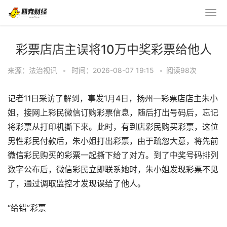
彩票店店主误将10万中奖彩票给他人
来源：法治视讯
•
时间：2026-08-07 19:15
•
阅读
98
次
记者11日采访了解到，事发1月4日，扬州一彩票店店主朱小
姐，接网上彩民微信订购彩票信息，随后打出号码后，忘记
将彩票从打印机撕下来。此时，有到店彩民购买彩票，这位
男性彩民付款后，朱小姐打出彩票，由于疏忽大意，将先前
微信彩民购买的彩票一起撕下给了对方。到了中奖号码排列
数字公布后，微信彩民立即联系她时，朱小姐发现彩票不见
了，通过调取监控才发现误给了他人。
“给错”彩票