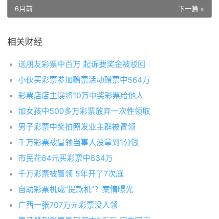
6月前
下一篇 »
相关财经
送朋友彩票中百万 起诉要奖金被驳回
小伙买彩票参加赠票活动赠票中564万
彩票店店主误将10万中奖彩票给他人
加女孩中500多万彩票放弃一次性领取
男子彩票中奖拍照发业主群被冒领
千万彩票被冒领当事人没拿到1分钱
市民花84元买彩票中834万
千万彩票被冒领 5年开了7次庭
自助彩票机成“提款机”？案情曝光
广西一张707万元彩票没人领