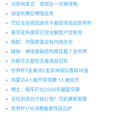
马思纯发文：很想去一次佛得角
胡金秋赛后哽咽自责
巴拉圭总统因迷信不敢现场观战世界杯
普京宣布俄军已完全解放卢甘斯克
杨毅：中国男篮没有内线杀伤
媒体：佛得角输给阿根廷赢了全世界
孙颖莎王楚钦无缘混双冠军
世界杯7支美洲2支非洲球队晋级16强
内蒙古4人被开除党籍 1人被双开
博主：俄军打出2026年最猛空袭
没拉到货对方就打钱？司机果断报警
世界杯1/16决赛最差阵容出炉