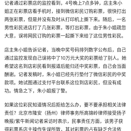
记者通过彩票店的监控看到，4号晚上7点多钟，店主朱小
姐正在彩票店看手机时，接到微信彩民订购彩票，很快打出
两张彩票，但是并没有及时从打印机上撕下来。随后，一名
男性彩民进店打了几张彩票，等打出彩票，由于朱小姐疏忽
大意，误将网民订购的彩票一起撕下来给了这位男性彩民。
店主朱小姐告诉记者，当晚中奖号码排列数字公布后，自己
通过监控发现自己误将中了10万元大奖的彩票给了别人。她
希望这名到店彩民看到报道后能归还中奖彩票，自己会当面
酬谢。记者发稿时，朱小姐已经先行垫付了微信彩民的中奖
款项。她试图通过支付平台联系这位到店彩民，但没有成
功。情急之下，朱小姐报了警。
如果这位彩民知道情况后拒给怎么办，要不要承担相关法律
责任？北京市隆安（扬州）律师事务所高锦岭律师接受扬子
晚报/紫牛新闻记者采访时表示，民事责任方面，该男子获
得彩票系店主操作失误所致，其对彩票的占有缺乏合法依