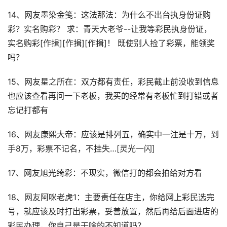
14、网友墨染金笺：这法那法：为什么不出台执身份证购
彩？实名购彩？ 求：青天大老爷--让我等彩民执身份证，
实名购彩[作揖][作揖][作揖]！ 既使别人捡了彩票，能领奖
吗？
15、网友星之所在：双方都有责任，彩民截止前没收到信息
也应该查看再问一下老板，我买的经常有老板忙到打错或者
忘记打都有
16、网友康熙大帝：应该是排列五，确实中一注是十万，到
手8万，彩票不记名，不挂失…[灵光一闪]
17、网友旭光绮彩：不现实，微信打的都会拍给对方看
18、网友阿咪老虎1：主要责任在店主，你给网上彩民选完
号，就应该及时打出彩票，妥善放置，然后再给后面进店的
彩民办理，你自己是干啥的不知道吗？