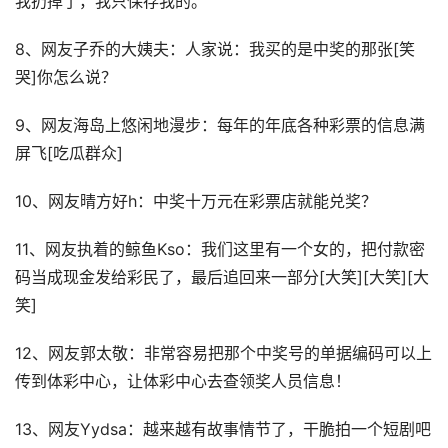
我扔掉了，我只保存我的。
8、网友子乔的大姨夫：人家说：我买的是中奖的那张[笑
哭]你怎么说？
9、网友海岛上悠闲地漫步：每年的年底各种彩票的信息满
屏飞[吃瓜群众]
10、网友晴方好h：中奖十万元在彩票店就能兑奖？
11、网友执着的鲸鱼Kso：我们这里有一个女的，把付款密
码当成现金发给彩民了，最后追回来一部分[大笑][大笑][大
笑]
12、网友郭太敬：非常容易把那个中奖号的单据编码可以上
传到体彩中心，让体彩中心去查领奖人员信息！
13、网友Yydsa：越来越有故事情节了，干脆拍一个短剧吧