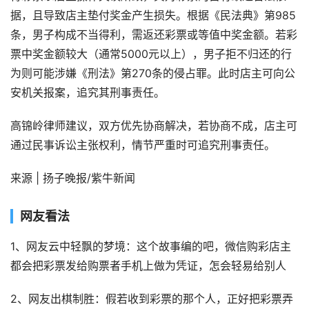
据，且导致店主垫付奖金产生损失。根据《民法典》第985
条，男子构成不当得利，需返还彩票或等值中奖金额。若彩
票中奖金额较大（通常5000元以上），男子拒不归还的行
为则可能涉嫌《刑法》第270条的侵占罪。此时店主可向公
安机关报案，追究其刑事责任。
高锦岭律师建议，双方优先协商解决，若协商不成，店主可
通过民事诉讼主张权利，情节严重时可追究刑事责任。
来源 | 扬子晚报/紫牛新闻
网友看法
1、网友云中轻飘的梦境：这个故事编的吧，微信购彩店主
都会把彩票发给购票者手机上做为凭证，怎会轻易给别人
2、网友出棋制胜：假若收到彩票的那个人，正好把彩票弄