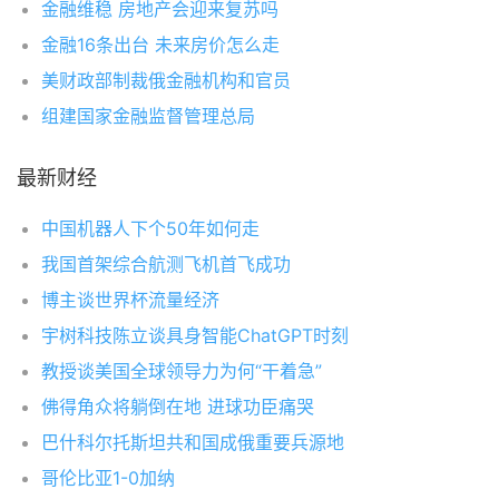
金融维稳 房地产会迎来复苏吗
金融16条出台 未来房价怎么走
美财政部制裁俄金融机构和官员
组建国家金融监督管理总局
最新财经
中国机器人下个50年如何走
我国首架综合航测飞机首飞成功
博主谈世界杯流量经济
宇树科技陈立谈具身智能ChatGPT时刻
教授谈美国全球领导力为何“干着急”
佛得角众将躺倒在地 进球功臣痛哭
巴什科尔托斯坦共和国成俄重要兵源地
哥伦比亚1-0加纳