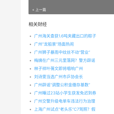
« 上一篇
相关财经
广州海关查获1.6吨夹藏出口的粽子
广州“龙船景”场面热闹
广州狮子暴雨中纹丝不动“营业”
梅姨在广州三元里落网？警方辟谣
林子祥叶蒨文即将唱响广州
刘诗雯当选广州市乒协会长
广州辟谣“调整公积金缴存基数”
广州睡过23站小学生获发免迟到券
广州交警升级电单车违法行为治理
上海广州试点“老头乐”C7驾照？假