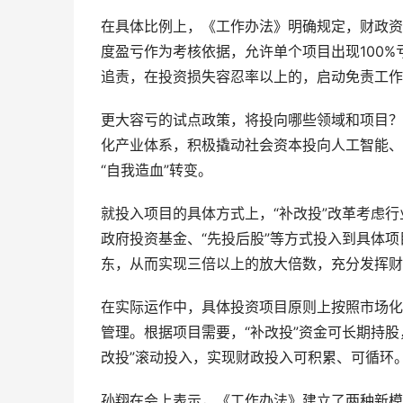
在具体比例上，《工作办法》明确规定，财政资
度盈亏作为考核依据，允许单个项目出现100%
追责，在投资损失容忍率以上的，启动免责工作
更大容亏的试点政策，将投向哪些领域和项目？第一
化产业体系，积极撬动社会资本投向人工智能、
“自我造血”转变。
就投入项目的具体方式上，“补改投”改革考虑
政府投资基金、“先投后股”等方式投入到具体项
东，从而实现三倍以上的放大倍数，充分发挥财
在实际运作中，具体投资项目原则上按照市场化
管理。根据项目需要，“补改投”资金可长期持
改投”滚动投入，实现财政投入可积累、可循环
孙翔在会上表示，《工作办法》建立了两种新模