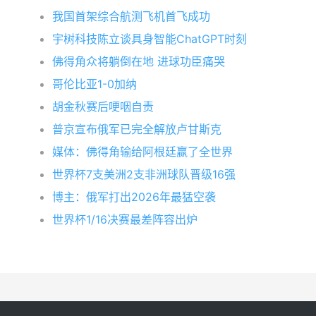
我国首架综合航测飞机首飞成功
宇树科技陈立谈具身智能ChatGPT时刻
佛得角众将躺倒在地 进球功臣痛哭
哥伦比亚1-0加纳
胡金秋赛后哽咽自责
普京宣布俄军已完全解放卢甘斯克
媒体：佛得角输给阿根廷赢了全世界
世界杯7支美洲2支非洲球队晋级16强
博主：俄军打出2026年最猛空袭
世界杯1/16决赛最差阵容出炉