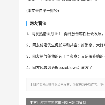
(本文来自第一财经)
网友看法
1、网友热情圆月1H1：向开放包容性社会发展
2、网友优婚优生促长寿和共富：好消息，大好
3、网友朝气蓬勃的选了个寂寞：又是骗补贴的
4、网友风言风语Breezeblows：转发了
本财经资讯由喝茶财经网发布，版权来源于原作者，不
中方回应高市要求撤回对日出口管制