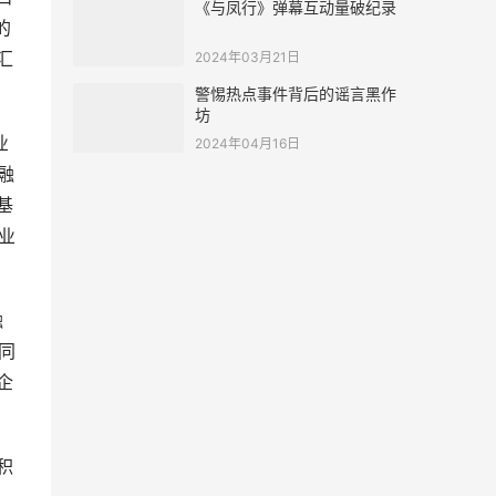
《与凤行》弹幕互动量破纪录
的
汇
2024年03月21日
警惕热点事件背后的谣言黑作
坊
业
2024年04月16日
融
基
业
融
同
企
积