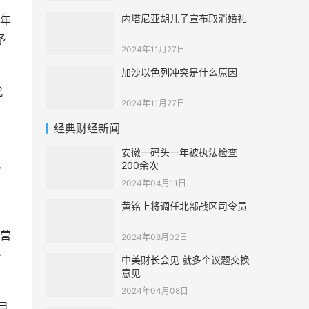
内塔尼亚胡儿子宣布取消婚礼
年
予
2024年11月27日
加沙以色列冲突是什么原因
代
2024年11月27日
经典财经新闻
安徽一码头一年被执法检查
、
200余次
2024年04月11日
黄铭上将调任北部战区司令员
营
2024年08月02日
补
中美财长会见 就多个议题交换
意见
2024年04月08日
目