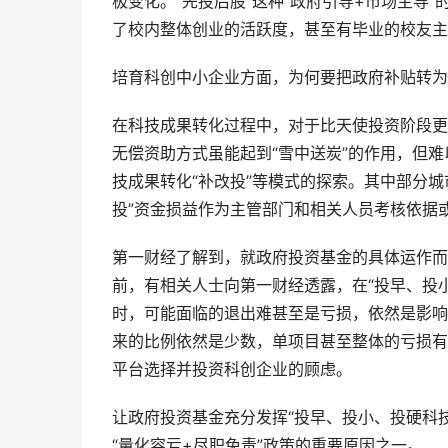
极变化。“先投后股”这种“政府引导+市场主导
了校内整体创业的活跃度，甚至有毕业的校友主
培育科创中小企业方面，为何要把政府补贴转为
在科技成果转化过程中，对于比天使投资阶段更
无偿资助方式虽能起到“雪中送炭”的作用，但
技成果转化“补改投”等模式的探索。其中部分城
投”资金损益作为主管部门和相关人员考核依据
第一财经了解到，就政府投资基金的具体运作而
前，有相关人士向第一财经透露，在“投早、投
时，可能面临的退出难甚至是亏损，依然是影响
来的比例依然是少数，单项目甚至整体的亏损有
平台选择并投资科创企业的顾虑。
让政府投资基金充分发挥“投早、投小、投硬科
“量化容亏+尽职免责”政策的重要原因之一。