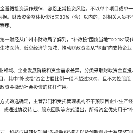
金遵循投资运作规律，容忍正常投资风险，不以单个项目或单一
亏损。财政资金整体投资损失80%（含）以内的，对相关人员不
程序。
财经从广州市财政局了解到，“补改投”围绕当地“12218”现
生物医药、低空经济等领域，推动财政资金从“输血”向支持企业
行业领域、企业发展阶段和资金需求差异，分类采取财政资金直投
目，其中“补改投”资金占股比例一般不超过30%，且不为控股股
政资金撬动社会投资的杠杆作用。
方式遴选确定，主管部门和受托管理机构不干预项目企业生产经
股，或通过协议转让、股东回购等方式退出，所得资金优先用于“
。
式，科技成果转化项目“先投后股”模式以及创新创业大赛获奖项