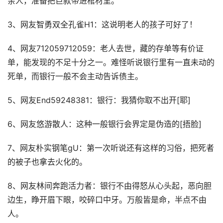
亲人，准备把巨款带进棺材里。
3、网友智勇双全孔雀H1：这说明老人的孩子可好了！
4、网友712059712059：老人去世，藏的存单等有价证
单，能发现的不足十分之一。难怪听说银行里有一直未动的
死单，而银行一般不会主动告诉债主。
5、网友End59248381：银行：我猜你取不出开[耶]
6、网友悠游散人：这种一般银行会界定是伪造的[捂脸]
7、网友朴实钢笔gU：第一次听说还有这样的习俗，把死者
的被子也拿去火化的。
8、网友林间奔跑活力者：银行不由得怒从心头起，恶向胆
边生，睁开眉下眼，咬碎口中牙。万般皆是命，半点不由
人。