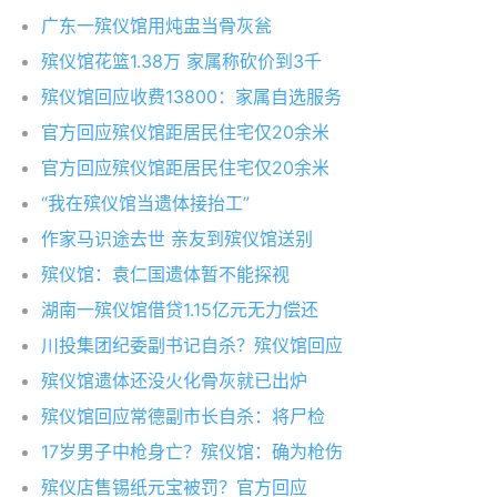
广东一殡仪馆用炖盅当骨灰瓮
殡仪馆花篮1.38万 家属称砍价到3千
殡仪馆回应收费13800：家属自选服务
官方回应殡仪馆距居民住宅仅20余米
官方回应殡仪馆距居民住宅仅20余米
“我在殡仪馆当遗体接抬工”
作家马识途去世 亲友到殡仪馆送别
殡仪馆：袁仁国遗体暂不能探视
湖南一殡仪馆借贷1.15亿元无力偿还
川投集团纪委副书记自杀？殡仪馆回应
殡仪馆遗体还没火化骨灰就已出炉
殡仪馆回应常德副市长自杀：将尸检
17岁男子中枪身亡？殡仪馆：确为枪伤
殡仪店售锡纸元宝被罚？官方回应