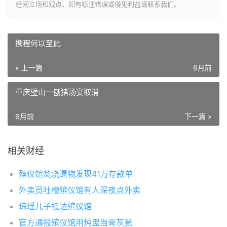
经网立场和观点，如有标注错误或侵犯利益请联系我们。
携程何以至此
« 上一篇
6月前
重庆璧山一刨猪汤宴取消
6月前
下一篇 »
相关财经
殡仪馆焚烧遗物发现41万存款单
外卖员吐槽殡仪馆有人深夜点外卖
琼瑶儿子抵达殡仪馆
官方通报殡仪馆用炖盅当骨灰瓮