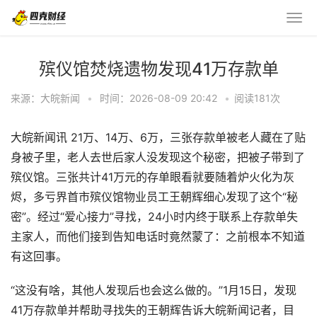
殡仪馆焚烧遗物发现41万存款单
来源：大皖新闻
•
时间：2026-08-09 20:42
•
阅读
181
次
大皖新闻讯 21万、14万、6万，三张存款单被老人藏在了贴
身被子里，老人去世后家人没发现这个秘密，把被子带到了
殡仪馆。三张共计41万元的存单眼看就要随着炉火化为灰
烬，多亏界首市殡仪馆物业员工王朝辉细心发现了这个“秘
密”。经过“爱心接力”寻找，24小时内终于联系上存款单失
主家人，而他们接到告知电话时竟然蒙了：之前根本不知道
有这回事。
“这没有啥，其他人发现后也会这么做的。”1月15日，发现
41万存款单并帮助寻找失的王朝辉告诉大皖新闻记者，目