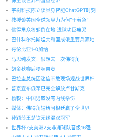
博主谈世界杯流量经济
宇树科技陈立谈具身智能ChatGPT时刻
教授谈美国全球领导力为何“干着急”
佛得角众将躺倒在地 进球功臣痛哭
巴什科尔托斯坦共和国成俄重要兵源地
哥伦比亚1-0加纳
马思纯发文：很想去一次佛得角
胡金秋赛后哽咽自责
巴拉圭总统因迷信不敢现场观战世界杯
普京宣布俄军已完全解放卢甘斯克
杨毅：中国男篮没有内线杀伤
媒体：佛得角输给阿根廷赢了全世界
孙颖莎王楚钦无缘混双冠军
世界杯7支美洲2支非洲球队晋级16强