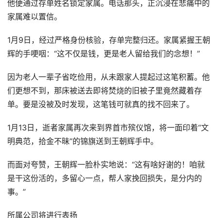
他便通过存单姓名锁定家属。电话那头，正沉浸在悲痛中的
家属难以置信。
1月9日，经过严格身份核验，存单完整归还。家属紧握王朝
辉的手哽咽：“这不仅是钱，更是老人留给我们的念想！”
因为老人一辈子省吃俭用，从未跟家人提起过这笔积蓄。他
们更想不到，那床被送去即将焚烧的旧被子里竟然藏着存
单。要是没被及时发现，这笔钱可就真的找不回来了。
1月13日，逝者家属再次来到界首市殡仪馆，将一面印着“文
明典范，拾金不昧”的锦旗送到王朝辉手中。
而面对夸赞，王朝辉一脸朴实地说：“这有啥好谢的！咱就
是干这份活的，多留心一点，帮人家挽回损失，是分内的
事。”
所属公司将进行表扬