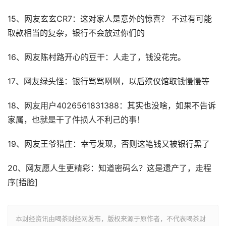
15、网友玄玄CR7：这对家人是意外的惊喜？ 不过有可能
取款相当的复杂，银行不会放过你们的
16、网友陈村路开心的豆干：人走了，钱没花完。
17、网友绿头怪：银行骂骂咧咧，以后殡仪馆取钱慢慢等
18、网友用户4026561831388：其实也没啥，如果不告诉
家属，也就是干了件损人不利己的事！
19、网友王爷猎庄：幸亏发现，否则这笔钱又被银行黑了
20、网友愿人生更精彩：知道密码么？这是遗产了，走程
序[捂脸]
本财经资讯由喝茶财经网发布，版权来源于原作者，不代表喝茶财