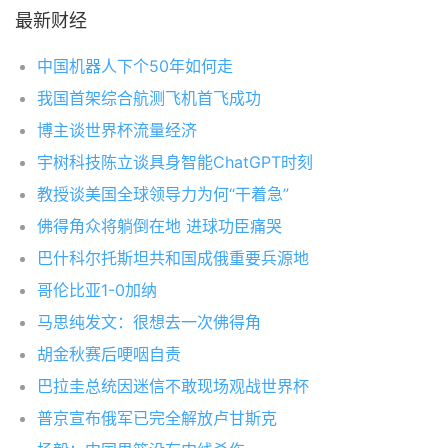
最新财经
中国机器人下个50年如何走
我国首架综合航测飞机首飞成功
博主谈世界杯流量经济
宇树科技陈立谈具身智能ChatGPT时刻
教授谈美国全球领导力为何“干着急”
佛得角众将躺倒在地 进球功臣痛哭
巴什科尔托斯坦共和国成俄重要兵源地
哥伦比亚1-0加纳
马思纯发文：很想去一次佛得角
胡金秋赛后哽咽自责
巴拉圭总统因迷信不敢现场观战世界杯
普京宣布俄军已完全解放卢甘斯克