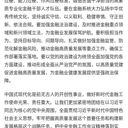
过硬、能力过硬、作风过硬标准，锻造忠诚干净担当的高素
质专业化金融干部人才队伍。要在金融系统大力弘扬中华优
秀传统文化，坚持诚实守信、以义取利、稳健审慎、守正创
新、依法合规。要加强金融法治建设，及时推进金融重点领
域和新兴领域立法，为金融业发展保驾护航。要积极担当作
为，坚持目标导向、问题导向，扎实做好加强金融监管、防
范化解金融风险、推动金融高质量发展等重点工作，确保工
作部署落实落地。要以党的政治建设为统领全面加强党的各
方面建设，推动形成全面从严治党严的氛围，以高质量党建
促进金融高质量发展，为金融业健康发展提供坚强政治保
障。
中国式现代化是前无古人的开创性事业，做好新时代金融工
作使命光荣、责任重大。让我们更加紧密地团结在以习近平
同志为核心的党中央周围，全面贯彻习近平新时代中国特色
社会主义思想，牢牢把握高质量发展这个首要任务和构建新
发展格局这个战略任务，把中央金融工作会议精神落到实