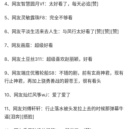
4、网友智慧圆月Vf：太好看了，每天必追[赞]
5、网友灵敏露珠F8：完全不够看
6、网友平淡生活来去人生：与凤行太好看了[赞][赞][赞]
7、网友画眉：超级好看
8、网友土豆丝311：超级喜欢赵丽颖，好看
9、网友端庄优雅轮船S8：不错的剧，前有玄商神君，现有
行止神君，再加上骁勇善战的碧苍王，很有看头
10、网友灿烂风筝wJ：爱了爱了
11、网友刘傅轩轩：行止落水被头发拉上去的时候那弹幕牛
逼[泪奔][捂脸]