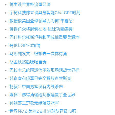
博主谈世界杯流量经济
宇树科技陈立谈具身智能ChatGPT时刻
教授谈美国全球领导力为何“干着急”
佛得角众将躺倒在地 进球功臣痛哭
巴什科尔托斯坦共和国成俄重要兵源地
哥伦比亚1-0加纳
马思纯发文：很想去一次佛得角
胡金秋赛后哽咽自责
巴拉圭总统因迷信不敢现场观战世界杯
普京宣布俄军已完全解放卢甘斯克
杨毅：中国男篮没有内线杀伤
媒体：佛得角输给阿根廷赢了全世界
孙颖莎王楚钦无缘混双冠军
世界杯7支美洲2支非洲球队晋级16强