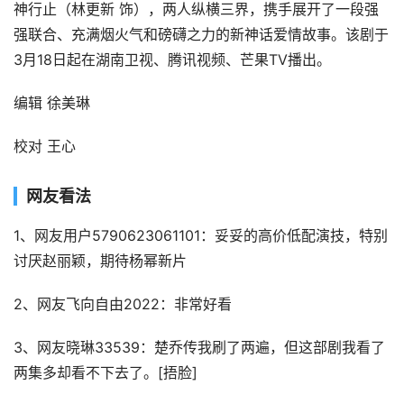
神行止（林更新 饰），两人纵横三界，携手展开了一段强
强联合、充满烟火气和磅礴之力的新神话爱情故事。该剧于
3月18日起在湖南卫视、腾讯视频、芒果TV播出。
编辑 徐美琳
校对 王心
网友看法
1、网友用户5790623061101：妥妥的高价低配演技，特别
讨厌赵丽颖，期待杨幂新片
2、网友飞向自由2022：非常好看
3、网友晓琳33539：楚乔传我刷了两遍，但这部剧我看了
两集多却看不下去了。[捂脸]