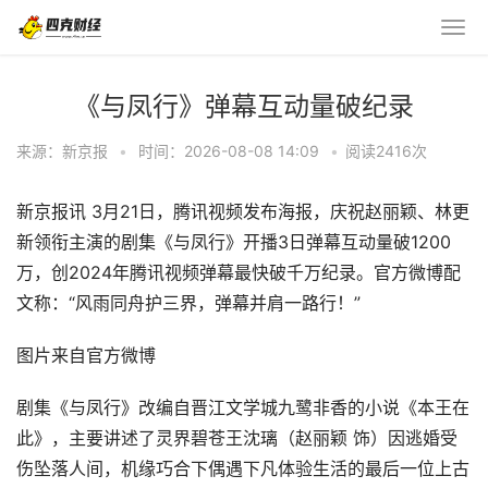
《与凤行》弹幕互动量破纪录
来源：新京报
•
时间：2026-08-08 14:09
•
阅读
2416
次
新京报讯 3月21日，腾讯视频发布海报，庆祝赵丽颖、林更
新领衔主演的剧集《与凤行》开播3日弹幕互动量破1200
万，创2024年腾讯视频弹幕最快破千万纪录。官方微博配
文称：“风雨同舟护三界，弹幕并肩一路行！”
图片来自官方微博
剧集《与凤行》改编自晋江文学城九鹭非香的小说《本王在
此》，主要讲述了灵界碧苍王沈璃（赵丽颖 饰）因逃婚受
伤坠落人间，机缘巧合下偶遇下凡体验生活的最后一位上古