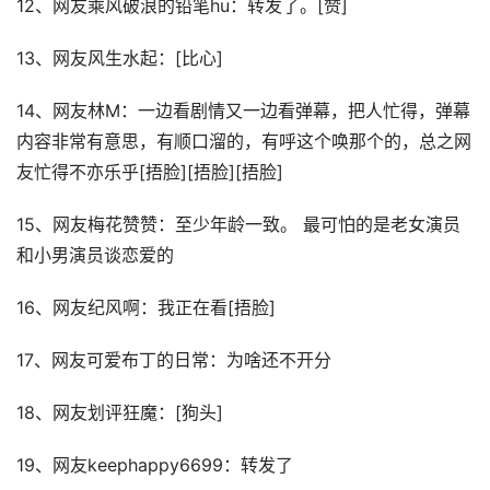
12、网友乘风破浪的铅笔hu：转发了。[赞]
13、网友风生水起：[比心]
14、网友林M：一边看剧情又一边看弹幕，把人忙得，弹幕
内容非常有意思，有顺口溜的，有呼这个唤那个的，总之网
友忙得不亦乐乎[捂脸][捂脸][捂脸]
15、网友梅花赞赞：至少年龄一致。 最可怕的是老女演员
和小男演员谈恋爱的
16、网友纪风啊：我正在看[捂脸]
17、网友可爱布丁的日常：为啥还不开分
18、网友划评狂魔：[狗头]
19、网友keephappy6699：转发了