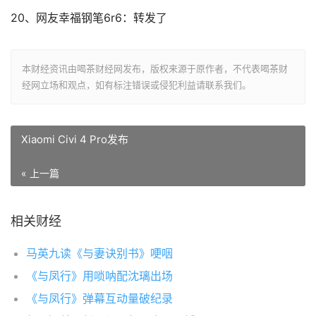
20、网友幸福钢笔6r6：转发了
本财经资讯由喝茶财经网发布，版权来源于原作者，不代表喝茶财
经网立场和观点，如有标注错误或侵犯利益请联系我们。
Xiaomi Civi 4 Pro发布
« 上一篇
相关财经
马英九读《与妻诀别书》哽咽
《与凤行》用唢呐配沈璃出场
《与凤行》弹幕互动量破纪录