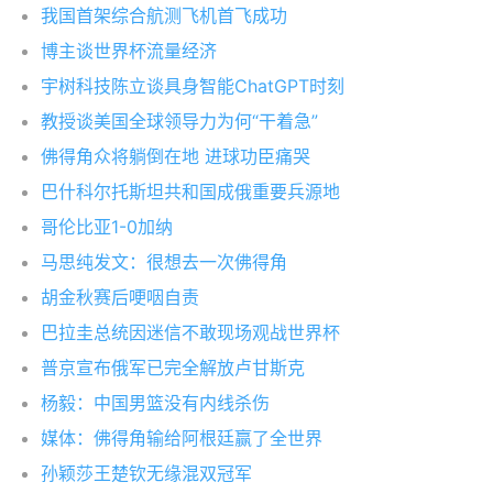
我国首架综合航测飞机首飞成功
博主谈世界杯流量经济
宇树科技陈立谈具身智能ChatGPT时刻
教授谈美国全球领导力为何“干着急”
佛得角众将躺倒在地 进球功臣痛哭
巴什科尔托斯坦共和国成俄重要兵源地
哥伦比亚1-0加纳
马思纯发文：很想去一次佛得角
胡金秋赛后哽咽自责
巴拉圭总统因迷信不敢现场观战世界杯
普京宣布俄军已完全解放卢甘斯克
杨毅：中国男篮没有内线杀伤
媒体：佛得角输给阿根廷赢了全世界
孙颖莎王楚钦无缘混双冠军