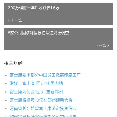
300万理财一年后收益仅1.6万
« 上一篇
8家公司因涉嫌信披违法违规被调查
下一篇 »
相关财经
富士康要求部分中国员工撤离印度工厂
港媒：富士康“回归”中国内地
富士康为何会“回头”重仓郑州
富士康将投资10亿在郑州建新大楼
河南省长：希望富士康坚定投资信心
越南官员呼吁富士康等公司减少用电