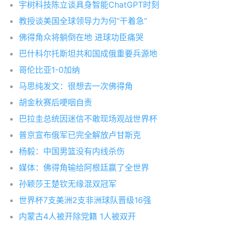
宇树科技陈立谈具身智能ChatGPT时刻
教授谈美国全球领导力为何“干着急”
佛得角众将躺倒在地 进球功臣痛哭
巴什科尔托斯坦共和国成俄重要兵源地
哥伦比亚1-0加纳
马思纯发文：很想去一次佛得角
胡金秋赛后哽咽自责
巴拉圭总统因迷信不敢现场观战世界杯
普京宣布俄军已完全解放卢甘斯克
杨毅：中国男篮没有内线杀伤
媒体：佛得角输给阿根廷赢了全世界
孙颖莎王楚钦无缘混双冠军
世界杯7支美洲2支非洲球队晋级16强
内蒙古4人被开除党籍 1人被双开