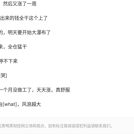
，然后又涨了一周
卖出来的钱全干这个上了
的，明天要开始大瀑布了
来，全仓猛干
停不下来
哭]
一个月没做工了，天天涨，真舒服
what]，风浪越大
代表喝茶财经网立场和观点，如有标注错误或侵犯利益请联系我们。