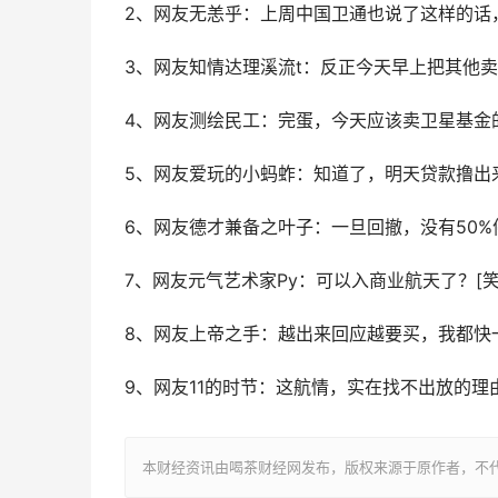
2、网友无恙乎：上周中国卫通也说了这样的话
3、网友知情达理溪流t：反正今天早上把其他
4、网友测绘民工：完蛋，今天应该卖卫星基金
5、网友爱玩的小蚂蚱：知道了，明天贷款撸出
6、网友德才兼备之叶子：一旦回撤，没有50%
7、网友元气艺术家Py：可以入商业航天了？[笑
8、网友上帝之手：越出来回应越要买，我都快
9、网友11的时节：这航情，实在找不出放的理由[
本财经资讯由喝茶财经网发布，版权来源于原作者，不