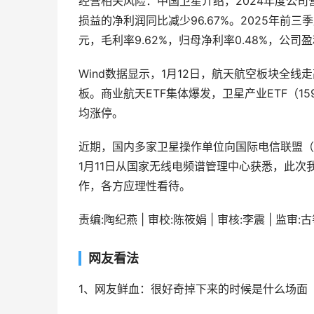
经营相关风险：中国卫星介绍，2024年度公司
损益的净利润同比减少96.67%。2025年前三
元，毛利率9.62%，归母净利率0.48%，公司
Wind数据显示，1月12日，航天航空板块全
板。商业航天ETF集体爆发，卫星产业ETF（1592
均涨停。
近期，国内多家卫星操作单位向国际电信联盟（
1月11日从国家无线电频谱管理中心获悉，此
作，各方应理性看待。
责编:陶纪燕 | 审校:陈筱娟 | 审核:李震 | 监审:
网友看法
1、网友鲜血：很好奇掉下来的时候是什么场面