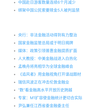
中国赴日游客数量连续6个月减少
绑架中国公民索要赎金5人被判监禁
央行：非法金融活动得到有力整治
国家金融监管总局或于明日揭牌
媒体：政策引领普惠金融提质扩面
人大教授：中美金融战进入白热化
孟晚舟将亮相华为全球金融峰会
《追风者》用金融视角打开谍战题材
瑞信风波正在冲击伦敦金融业
“数”看金融高水平开放历史跨越
专家：M1扩容使金融统计更切合实际
尹弘兼任江西省委金融委主任