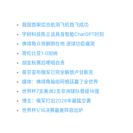
我国首架综合航测飞机首飞成功
宇树科技陈立谈具身智能ChatGPT时刻
佛得角众将躺倒在地 进球功臣痛哭
哥伦比亚1-0加纳
胡金秋赛后哽咽自责
普京宣布俄军已完全解放卢甘斯克
媒体：佛得角输给阿根廷赢了全世界
世界杯7支美洲2支非洲球队晋级16强
博主：俄军打出2026年最猛空袭
世界杯1/16决赛最差阵容出炉