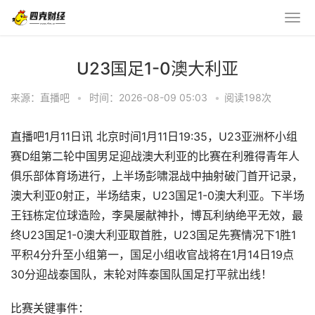
U23国足1-0澳大利亚
来源：直播吧
•
时间：2026-08-09 05:03
•
阅读
198
次
直播吧1月11日讯 北京时间1月11日19:35，U23亚洲杯小组
赛D组第二轮中国男足迎战澳大利亚的比赛在利雅得青年人
俱乐部体育场进行，上半场彭啸混战中抽射破门首开记录，
澳大利亚0射正，半场结束，U23国足1-0澳大利亚。下半场
王钰栋定位球造险，李昊屡献神扑，博瓦利纳绝平无效，最
终U23国足1-0澳大利亚取首胜，U23国足先赛情况下1胜1
平积4分升至小组第一，国足小组收官战将在1月14日19点
30分迎战泰国队，末轮对阵泰国队国足打平就出线！
比赛关键事件：