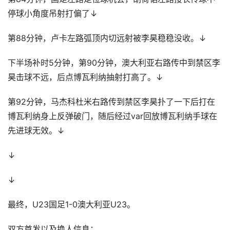
停球小角度吊射打偏了↓
第88分钟，卢卡左路弧顶内切远射被李昊稳稳没收。↓
下半场补时5分钟，第90分钟，澳大利亚右路传中到禁区李
昊击球不远，后点博瓦利纳抽射打高了。↓
第92分钟，马杰科杜米右路传到禁区李昊扑了一下后打在
博瓦利纳身上反弹破门，随后经过var回放博瓦利纳手球在
先进球无效。↓
↓
↓
最终，U23国足1-0澳大利亚U23。
双方首发以及换人信息：