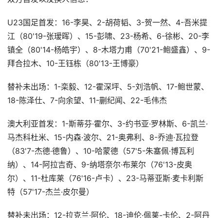
U23国足首发：16-李昊、2-胡荷韬、3-贺一然、4-吾米提
江（80'19-张瑷晖）、15-彭啸、23-杨希、6-徐彬、20-李
镇全（80'14-杨皓宇）、8-木塔力甫（70'21-鲍盛鑫）、9-
拜合拉木、10-王钰栋（80'13-王博豪）
替补未出场：1-栾毅、12-霍深坪、5-刘浩帆、17-鲍世蒙、
18-陈泽仕、7-向余望、11-蒯纪闻、22-毛伟杰
澳大利亚首发：1-斯蒂芬·霍尔、3-约书亚·罗林斯、6-凯兰·
马杰科杜米、15-内森·波尔、21-奥弗利、8-乔迪·瓦拉登
（83'7-杰德·德鲁）、10-哈蒙德（57'5-朱塞佩·博瓦利
纳）、14-阿拉吉奇、9-纳塔奈尔·布莱尔（76'13-皮奥
尔）、11-杜库莱（76'16-卢卡）、23-马蒂亚斯·麦卡利斯
特（57'17-杰兰·皮尔曼）
替补未出场：12-拉克兰·阿伦、18-迪伦·佩莱-卡伦、2-阿丹