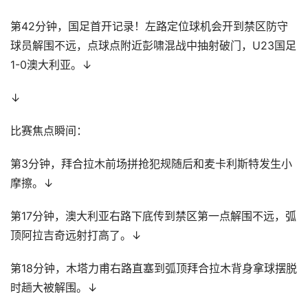
第42分钟，国足首开记录！左路定位球机会开到禁区防守
球员解围不远，点球点附近彭啸混战中抽射破门，U23国足
1-0澳大利亚。↓
↓
比赛焦点瞬间：
第3分钟，拜合拉木前场拼抢犯规随后和麦卡利斯特发生小
摩擦。↓
第17分钟，澳大利亚右路下底传到禁区第一点解围不远，弧
顶阿拉吉奇远射打高了。↓
第18分钟，木塔力甫右路直塞到弧顶拜合拉木背身拿球摆脱
时趟大被解围。↓