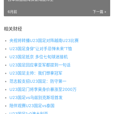
6月前
下一篇 »
相关财经
央视将转播U23国足对阵越南U23比赛
U23国足身穿“让对手忌惮未来”T恤
U23国足抵京 多位七旬球迷接机
U23国足回应拿亚军都提到一句话
U23国足主帅：我们想拿冠军
范志毅支招U23国足：防守第一
U23国足门将李昊身价暴涨至2000万
U23国足vs乌兹别克斯坦首发
陪伴观赛U23国足vs泰国
U23国足1-0澳大利亚