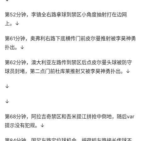
第52分钟，李镇全右路拿球到禁区小角度抽射打在边网
上。↓
第61分钟，奥弗利右路下底横传门前皮尔曼推射被李昊神勇
扑出。↓
第62分钟，澳大利亚左路传到禁区后点皮尔曼头球被防守
球员封堵，第二点门前杜库莱推射又被李昊神勇扑出。↓
↓
↓
第68分钟，阿拉吉奇禁区和吾米提江拼抢中倒地，随后var
提示没有犯规。↓
第84分钟，国足左路定位球机会，胡荷韬左路接长传球不