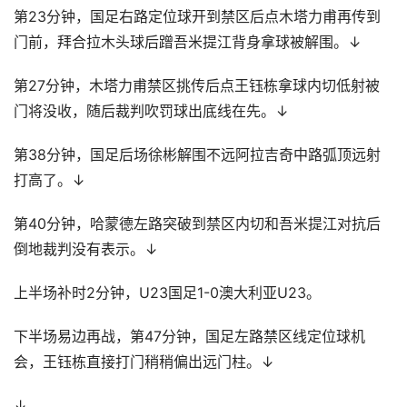
第23分钟，国足右路定位球开到禁区后点木塔力甫再传到
门前，拜合拉木头球后蹭吾米提江背身拿球被解围。↓
第27分钟，木塔力甫禁区挑传后点王钰栋拿球内切低射被
门将没收，随后裁判吹罚球出底线在先。↓
第38分钟，国足后场徐彬解围不远阿拉吉奇中路弧顶远射
打高了。↓
第40分钟，哈蒙德左路突破到禁区内切和吾米提江对抗后
倒地裁判没有表示。↓
上半场补时2分钟，U23国足1-0澳大利亚U23。
下半场易边再战，第47分钟，国足左路禁区线定位球机
会，王钰栋直接打门稍稍偏出远门柱。↓
↓