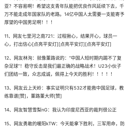
亚？不容易啊！希望这支青年队能把优良作风延续下去，千
万不能走成年国家队的老路。14亿中国人太需要一支能寄予
厚望的中国男足啊！！！
11、网友七里河之南721：过程揪心，结果开心，球员一
心，打出信心[点亮平安灯][点亮平安灯][点亮平安灯]
12、网友林洵：就像董路说的：“中国人短时期内踢不了复
杂足球”！稳守反击是我们最正确的战略战术！U23小伙子
们团结一致，众志成诚，佩得上今天的胜利！！！！！
13、网友云上天岭：事实证明只有532才能救中国足球，教
练靠谱[赞]，董路董大师[赞]
14、网友智慧雪梨nG：我认为印度尼西亚的裁判很公正
15、网友勇敢的暖阳kTW：今天能拿下胜利，三军用命，防