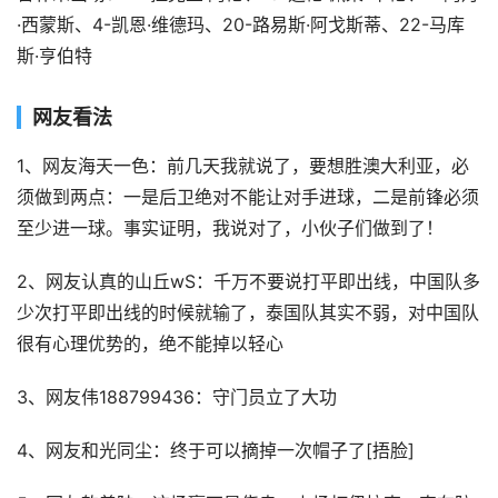
·西蒙斯、4-凯恩·维德玛、20-路易斯·阿戈斯蒂、22-马库
斯·亨伯特
网友看法
1、网友海天一色：前几天我就说了，要想胜澳大利亚，必
须做到两点：一是后卫绝对不能让对手进球，二是前锋必须
至少进一球。事实证明，我说对了，小伙子们做到了！
2、网友认真的山丘wS：千万不要说打平即出线，中国队多
少次打平即出线的时候就输了，泰国队其实不弱，对中国队
很有心理优势的，绝不能掉以轻心
3、网友伟188799436：守门员立了大功
4、网友和光同尘：终于可以摘掉一次帽子了[捂脸]