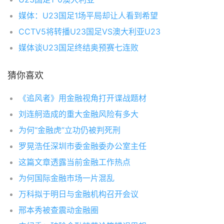
媒体：U23国足1场平局却让人看到希望
CCTV5将转播U23国足VS澳大利亚U23
媒体谈U23国足终结奥预赛七连败
猜你喜欢
《追风者》用金融视角打开谍战题材
刘连舸造成的重大金融风险有多大
为何“金融虎”立功仍被判死刑
罗晃浩任深圳市委金融委办公室主任
这篇文章透露当前金融工作热点
为何国际金融市场一片混乱
万科拟于明日与金融机构召开会议
邢本秀被查震动金融圈