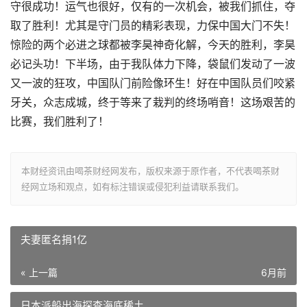
守很成功！运气也很好，仅有的一次机会，被我们抓住，夺
取了胜利！尤其是守门员的精彩表现，力保中国大门不失！
惊险的两个必进之球都被李昊神奇化解，今天的胜利，李昊
必记头功！下半场，由于我队体力下降，袋鼠们发动了一波
又一波的狂攻，中国队门前险像环生！好在中国队员们咬紧
牙关，众志成城，终于等来了栽判的终场哨音！这场艰苦的
比赛，我们胜利了！
本财经资讯由喝茶财经网发布，版权来源于原作者，不代表喝茶财
经网立场和观点，如有标注错误或侵犯利益请联系我们。
夫妻匿名捐1亿
« 上一篇
6月前
日本派船出海探查海底稀土