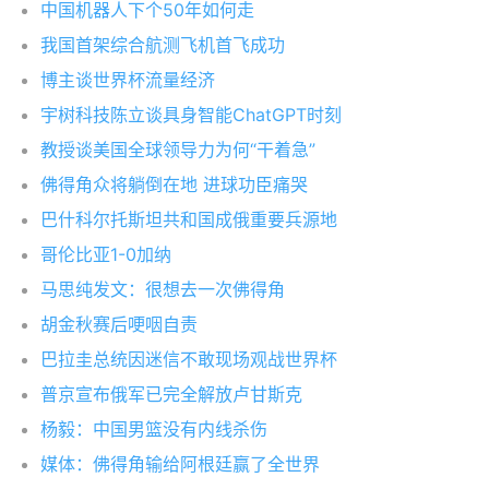
中国机器人下个50年如何走
我国首架综合航测飞机首飞成功
博主谈世界杯流量经济
宇树科技陈立谈具身智能ChatGPT时刻
教授谈美国全球领导力为何“干着急”
佛得角众将躺倒在地 进球功臣痛哭
巴什科尔托斯坦共和国成俄重要兵源地
哥伦比亚1-0加纳
马思纯发文：很想去一次佛得角
胡金秋赛后哽咽自责
巴拉圭总统因迷信不敢现场观战世界杯
普京宣布俄军已完全解放卢甘斯克
杨毅：中国男篮没有内线杀伤
媒体：佛得角输给阿根廷赢了全世界