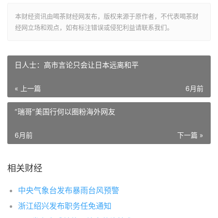
本财经资讯由喝茶财经网发布，版权来源于原作者，不代表喝茶财
经网立场和观点，如有标注错误或侵犯利益请联系我们。
日人士：高市言论只会让日本远离和平
« 上一篇
6月前
“瑞哥”美国行何以圈粉海外网友
6月前
下一篇 »
相关财经
中央气象台发布暴雨台风预警
浙江绍兴发布职务任免通知