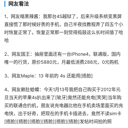
网友看法
1、网友暗黑辣酱：我那台4S越狱了，后来升级系统变黑屏
直接慌了那时候好贵的手机，自己半夜找教程弄了四五个小
时恢复正常了。恢复正常那一刻觉得捣鼓这么长时间值了哈
哈
2、网友国王：抽屉里面还有一台iPhone4，联通版，国内
唯一的行货，原价5880元，月最低消费288元，0元购机
3、网友Maple：13 年前的 4s 还能用[捂脸]
4、网友赖肚蛤蟆：今天1月13号我把自己购买于2012年元
旦当天的苹果4s扒出来了[呲牙]竟然还能充电[笑哭]当年购
买的联通合约机，朋友说充电器比他在手机卖场里面买的充
电快，出于好奇，把现在的手机卡插进去，竟然不读sim卡
[捂脸][捂脸][捂脸][捂脸][捂脸][捂脸]发帖时间拍的照