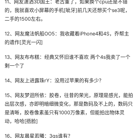
11、网友潇洒3D国王：老古董了，如果换个cpu还是不错
的，我就喜欢小屏幕的手机[呲牙]前几天还想买个se3呢，
二手的1500左右。
12、网友魔法帆船OO5：我收藏着iPhone4和4S，乔帮主
的遗作[灵光一闪]
13、网友布布糕：经典又怀旧谁不喜欢 两个4s我卖了一个
剩一个了
14、网友上进露珠rY：没用过苹果的有多少？
15、网友梦迴所依：胶卷，往昔的荣光，原理是感光，能拍
出层次感，亦即明暗细微变化，那是数码及不上的，数码只
是清晰，胶卷像素虽只有1000万像素，但能拍出物体灵
动，哈哈[捂脸]
16、网友晨星若曦：3gs谁有？