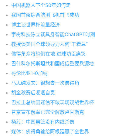
中国机器人下个50年如何走
我国首架综合航测飞机首飞成功
博主谈世界杯流量经济
宇树科技陈立谈具身智能ChatGPT时刻
教授谈美国全球领导力为何“干着急”
佛得角众将躺倒在地 进球功臣痛哭
巴什科尔托斯坦共和国成俄重要兵源地
哥伦比亚1-0加纳
马思纯发文：很想去一次佛得角
胡金秋赛后哽咽自责
巴拉圭总统因迷信不敢现场观战世界杯
普京宣布俄军已完全解放卢甘斯克
杨毅：中国男篮没有内线杀伤
媒体：佛得角输给阿根廷赢了全世界