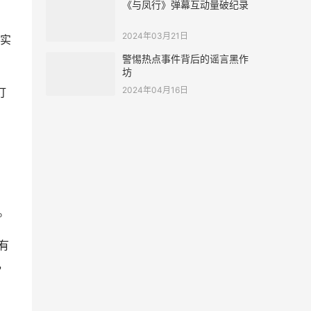
《与凤行》弹幕互动量破纪录
2024年03月21日
实
警惕热点事件背后的谣言黑作
坊
2024年04月16日
打
。
有
，