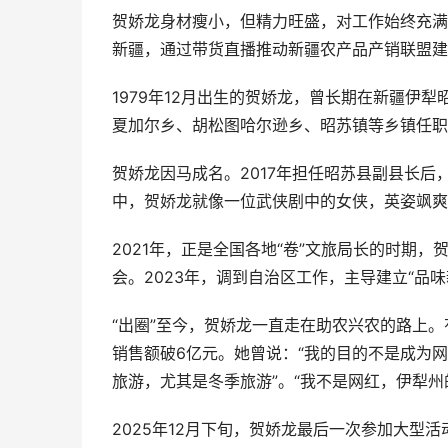
贺娇龙身材瘦小，但精力旺盛，对工作始终充满
新疆，通过带货直播推动新疆农产品产销联盟建
1979年12月出生的贺娇龙，曾长期在新疆伊犁
夏加尔乡、胡松图哈尔逊乡、昭苏镇等乡镇任职
贺娇龙因马成名。2017年担任昭苏县副县长后
中，贺娇龙就像一位武侠剧中的女侠，英姿飒爽
2021年，正是全国各地“卷”文旅局长的时期
会。2023年，调到自治区工作，主导建立“品
“出圈”至今，贺娇龙一直走在助农兴农的路上。
销售额破6亿元。她曾说：“我的目的不是成为
旅游，尤其是冬季旅游”。“我不是网红，伊犁州
2025年12月下旬，贺娇龙最后一次参加大型活