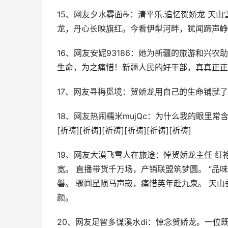
15、网友夕水雾面☕：清平乐.追忆贺娇龙 天
龙，丹心长映旗红。今看伊犁河畔，犹闻蹄声峥
16、网友安妮93186：她为新疆的旅游和兴
生命，为之痛惜！新疆人民的好干部，真真正正
17、网友寻梅觅境：贺娇龙用自己的生命铺就
18、网友热闹糯米mujQc：为什么我的眼里
[祈祷][祈祷][祈祷][祈祷][祈祷][祈祷]
19、网友大漠飞雪人在旅途：悼贺娇龙主任 
宽。 直播带货千万场，产销联盟筑梦圆。 “品
磐。 骤闻星陨马声寂，痛惜英年赴九泉。 天
颜。
20、网友足智多谋溪水di：悼念贺娇龙。一