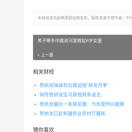
本财经资讯由喝茶财经网发布，版权来源于原作者，不
男子寒冬中跳进河里救起6岁女童
« 上一篇
相关财经
贺娇龙妹妹到云南迎接“娇龙月季”
网传贺娇龙坠马原视频系谣言
贺娇龙最后一条朋友圈：为热爱所向披靡
贺娇龙已赴新疆农业农村厅履新
猜你喜欢