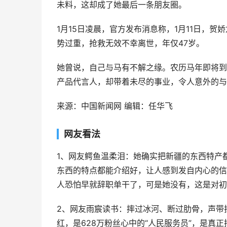
未料，这却成了她最后一条朋友圈。
1月15日凌晨，官方发布消息称，1月11日，
势过重，抢救无效不幸离世，年仅47岁。
她曾说，自己与马有不解之缘。农历马年即将到
产品代言人，却带着未尽的事业，令人意外的与
来源：中国新闻网 编辑：任华飞
网友看法
1、网友鳄鱼温柔泪：她确实把新疆的东西特产
东西的特点都能介绍好，让人感到发自内心的信
人恐怕早就辞职单干了，可是她没有，这是对初
2、网友雨宸读书：摔过冰河、断过肋骨，声带
红，是628万粉丝心中的“人民服务员”，是真正把