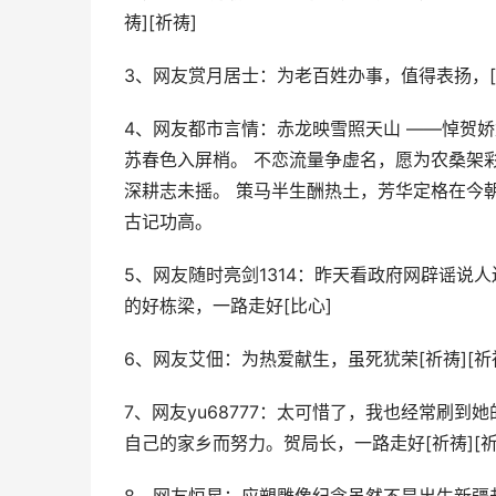
祷][祈祷]
3、网友赏月居士：为老百姓办事，值得表扬，[比
4、网友都市言情：赤龙映雪照天山 ——悼贺娇
苏春色入屏梢。 不恋流量争虚名，愿为农桑架
深耕志未摇。 策马半生酬热土，芳华定格在今
古记功高。
5、网友随时亮剑1314：昨天看政府网辟谣说
的好栋梁，一路走好[比心]
6、网友艾佃：为热爱献生，虽死犹荣[祈祷][祈祷
7、网友yu68777：太可惜了，我也经常刷
自己的家乡而努力。贺局长，一路走好[祈祷][祈祷