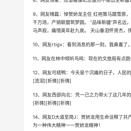
8、网友恒星：应塑雕像纪念虽然不是出生新疆却为
9、网友晴磊：悼贺娇龙主任 红袍策马踏雪原，
千万场，产销联盟筑梦圆。 “品味新疆”声名远
马声寂，痛惜英年赴九泉。 天山垂泪怀贤杰，
10、网友rtigv：看到消息的那一刻，我鼻
11、网友在林中倾听鸟鸣：现在的文旅局有点
12、网友可䌋鸭：今天是个沉痛的日子，人民
[流泪][祈祷][祈祷]
13、网友西部向北：凭一己之力带火了这几年
[祈祷][祈祷][祈祷]
14、网友D大道至简J：贺娇龙用生命诠释了共
为一种伟大精神一一贺娇龙精神！