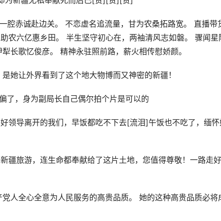
新疆无私奉献死而后已[赞][赞][赞]
一腔赤诚赴边关。 不恋虚名追流量，甘为农桑拓路宽。 直播带
，助农六亿惠乡田。 半生坚守初心在，两袖清风志如磐。 骤闻星
伊犁长歌忆俊彦。 精神永驻照前路，薪火相传慰娇颜。
塞了，是她让外界看到了这个地大物博而又神密的新疆！
跑偏了，身为副局长自己偶尔拍个片是可以的
的好领导离开的我们，早饭都吃不下去[流泪]午饭也不吃了，缅怀
的新疆旅游，连生命都奉献给了这片土地，您值得尊敬！一路走
产党人全心全意为人民服务的高贵品质。 她的这种高贵品质必将