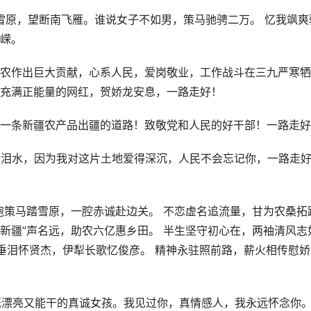
山雪原，望断南飞雁。谁说女子不如男，策马驰骋二万。 忆我飒爽
嵘。
农助农作出巨大贡献，心系人民，爱岗敬业，工作战斗在三九严寒
充满正能量的网红，贺娇龙安息，一路走好！
了一条新疆农产品出疆的道路！致敬党和人民的好干部！一路走
常含泪水，因为我对这片土地爱得深沉，人民不会忘记你，一路走
红袍策马踏雪原，一腔赤诚赴边关。 不恋虚名追流量，甘为农桑拓
味新疆”声名远，助农六亿惠乡田。 半生坚守初心在，两袖清风志
山垂泪怀贤杰，伊犁长歌忆俊彦。 精神永驻照前路，薪火相传慰娇
位既漂亮又能干的真诚女孩。我见过你，真情感人，我永远怀念你