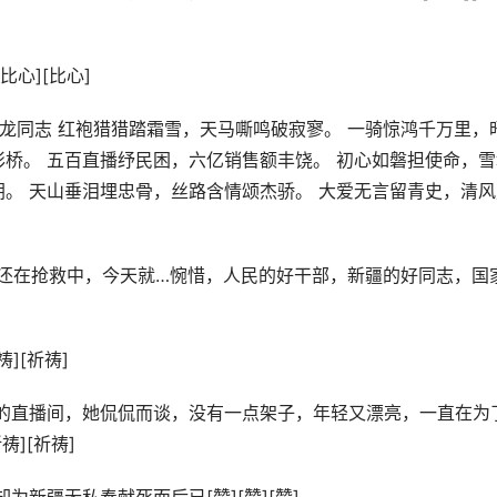
心][比心]
龙同志 红袍猎猎踏霜雪，天马嘶鸣破寂寥。 一骑惊鸿千万里，
彩桥。 五百直播纾民困，六亿销售额丰饶。 初心如磐担使命，雪
朝。 天山垂泪埋忠骨，丝路含情颂杰骄。 大爱无言留青史，清风
人还在抢救中，今天就…惋惜，人民的好干部，新疆的好同志，国
][祈祷]
到她的直播间，她侃侃而谈，没有一点架子，年轻又漂亮，一直在为
][祈祷]