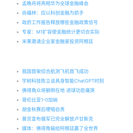
孟晚舟将亮相华为全球金融峰会
尚福林：应以科创金融为抓手
政府工作报告释放哪些金融政策信号
专家：M1扩容使金融统计更切合实际
米莱邀请企业家金融家投资阿根廷
我国首架综合航测飞机首飞成功
宇树科技陈立谈具身智能ChatGPT时刻
佛得角众将躺倒在地 进球功臣痛哭
哥伦比亚1-0加纳
胡金秋赛后哽咽自责
普京宣布俄军已完全解放卢甘斯克
媒体：佛得角输给阿根廷赢了全世界