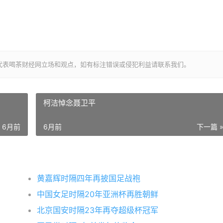
代表喝茶财经网立场和观点，如有标注错误或侵犯利益请联系我们。
柯洁悼念聂卫平
6月前
6月前
下一篇 
黄嘉辉时隔四年再披国足战袍
中国女足时隔20年亚洲杯再胜朝鲜
北京国安时隔23年再夺超级杯冠军