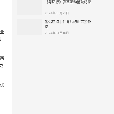
《与凤行》弹幕互动量破纪录
2024年03月21日
警惕热点事件背后的谣言黑作
坊
业
2024年04月16日
与
西
更
优