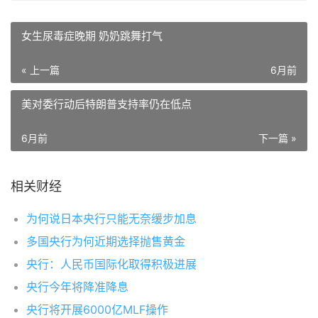
女生尿毒症晚期 奶奶跳舞打气
« 上一篇
6月前
美对委行动后特朗普支持率仍在低点
6月前
下一篇 »
相关财经
为何说日本央行只能无奈缓步加息
多国央行为何近期选择抛售黄金
央行：人民币国际化取得积极进展
央行今年将降准降息
央行将开展6000亿MLF操作