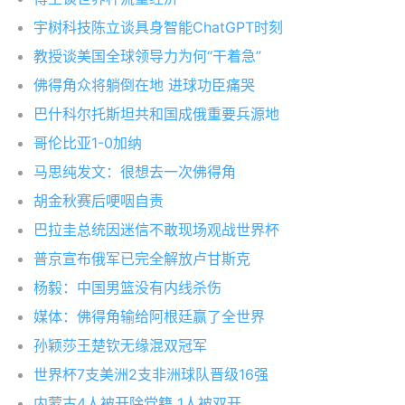
宇树科技陈立谈具身智能ChatGPT时刻
教授谈美国全球领导力为何“干着急”
佛得角众将躺倒在地 进球功臣痛哭
巴什科尔托斯坦共和国成俄重要兵源地
哥伦比亚1-0加纳
马思纯发文：很想去一次佛得角
胡金秋赛后哽咽自责
巴拉圭总统因迷信不敢现场观战世界杯
普京宣布俄军已完全解放卢甘斯克
杨毅：中国男篮没有内线杀伤
媒体：佛得角输给阿根廷赢了全世界
孙颖莎王楚钦无缘混双冠军
世界杯7支美洲2支非洲球队晋级16强
内蒙古4人被开除党籍 1人被双开