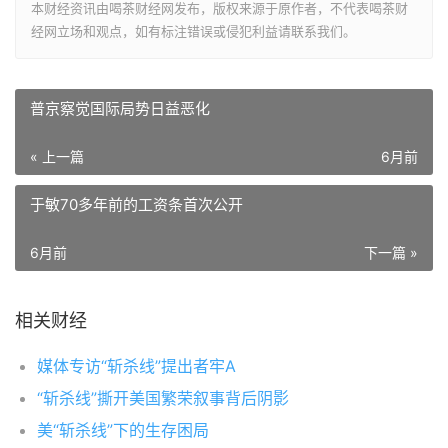
本财经资讯由喝茶财经网发布，版权来源于原作者，不代表喝茶财
经网立场和观点，如有标注错误或侵犯利益请联系我们。
普京察觉国际局势日益恶化
« 上一篇
6月前
于敏70多年前的工资条首次公开
6月前
下一篇 »
相关财经
媒体专访“斩杀线”提出者牢A
“斩杀线”撕开美国繁荣叙事背后阴影
美“斩杀线”下的生存困局