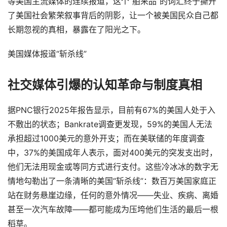
等美国主流媒体的连续报道，这个“舶来品”的词汇终于撕开
了美国社会繁荣叙事背后的阴影，让一个被美国民众自己都
长期忽视的真相，暴露在了阳光之下。
美国媒体报道“斩杀线”
社交媒体引爆的认知革命与制度真相
据PNC银行2025年报告显示，目前有67%的美国人处于入
不敷出的状态；Bankrate调查更发现，59%的美国人无法
承担超过1000美元的意外开支；而在美联储的年度调查
中，37%的美国成年人表示，面对400美元的突发支出时，
他们无法用现金或等同方式进行支付。这些冷冰冰的数字无
情地勾勒出了一条清晰的美国“斩杀线”：数百万美国家庭正
站在财务悬崖边缘，任何的意外情况——失业、疾病、离婚
甚至一次汽车故障——都可能成为压垮他们生活的最后一根
稻草。