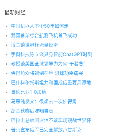
最新财经
中国机器人下个50年如何走
我国首架综合航测飞机首飞成功
博主谈世界杯流量经济
宇树科技陈立谈具身智能ChatGPT时刻
教授谈美国全球领导力为何“干着急”
佛得角众将躺倒在地 进球功臣痛哭
巴什科尔托斯坦共和国成俄重要兵源地
哥伦比亚1-0加纳
马思纯发文：很想去一次佛得角
胡金秋赛后哽咽自责
巴拉圭总统因迷信不敢现场观战世界杯
普京宣布俄军已完全解放卢甘斯克