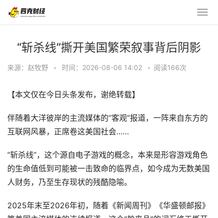
“斩杀线”撕开美国繁荣叙事背后阴影
来源：赵牧野
•
时间：2026-08-06 14:02
•
阅读
166
次
【本文仅在今日头条发布，谢绝转载】
伴随着大洋彼岸的主流媒体的“客观”报道，一阵来自东方的
互联网风暴，正席卷这美国社会……
“斩杀线”，这个源自电子游戏的概念，本来是形容游戏角色
的生命值低到可能被一击致命的临界点，如今成为无数美国
人财务，乃至生存现状的残酷隐喻。
2025年末至2026年初，随着《新闻周刊》《华盛顿邮报》