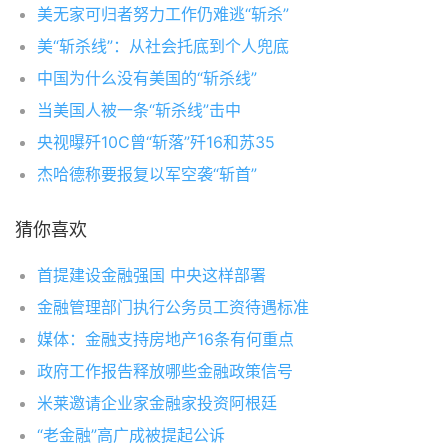
美无家可归者努力工作仍难逃“斩杀”
美“斩杀线”：从社会托底到个人兜底
中国为什么没有美国的“斩杀线”
当美国人被一条“斩杀线”击中
央视曝歼10C曾“斩落”歼16和苏35
杰哈德称要报复以军空袭“斩首”
猜你喜欢
首提建设金融强国 中央这样部署
金融管理部门执行公务员工资待遇标准
媒体：金融支持房地产16条有何重点
政府工作报告释放哪些金融政策信号
米莱邀请企业家金融家投资阿根廷
“老金融”高广成被提起公诉