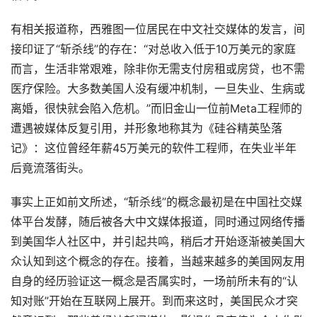
有相关报道称，西雅图一位居民在中文社交媒体的发言，间
接印证了“斩杀线”的存在：“对总收入低于10万美元的家庭
而言，生活非常艰难，除非你无需支付房租或房贷，也不需
医疗保险。大多数美国人没有缓冲机制，一旦失业、生病或
离婚，很快就会陷入危机。”而旧金山一位前Meta工程师的
遭遇被媒体反复引用，并形象地称其为《硅谷精英坠落
记》：这位曾经年薪45万美元的软件工程师，在失业半年
后竟流落街头。
事实上正如前文所述，“斩杀线”的概念最初是在中国社交媒
体平台发酵，随后被各大中文媒体报道，同时通过网络传播
到美国华人社区中，并引起共鸣，稍后才开始逐渐被美国大
众认知到这个概念的存在。接着，当越来越多的美国网友用
自身的经历验证这一概念是否属实时，一场前所未有的“认
知对账”开始在互联网上展开。到而来这时，美国民众才突