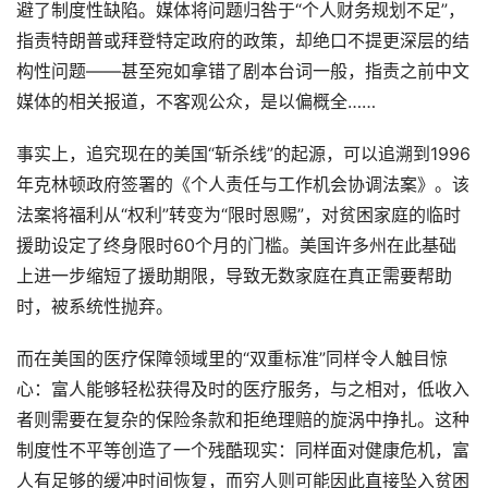
避了制度性缺陷。媒体将问题归咎于“个人财务规划不足”，
指责特朗普或拜登特定政府的政策，却绝口不提更深层的结
构性问题——甚至宛如拿错了剧本台词一般，指责之前中文
媒体的相关报道，不客观公众，是以偏概全……
事实上，追究现在的美国“斩杀线”的起源，可以追溯到1996
年克林顿政府签署的《个人责任与工作机会协调法案》。该
法案将福利从“权利”转变为“限时恩赐”，对贫困家庭的临时
援助设定了终身限时60个月的门槛。美国许多州在此基础
上进一步缩短了援助期限，导致无数家庭在真正需要帮助
时，被系统性抛弃。
而在美国的医疗保障领域里的“双重标准”同样令人触目惊
心：富人能够轻松获得及时的医疗服务，与之相对，低收入
者则需要在复杂的保险条款和拒绝理赔的旋涡中挣扎。这种
制度性不平等创造了一个残酷现实：同样面对健康危机，富
人有足够的缓冲时间恢复，而穷人则可能因此直接坠入贫困