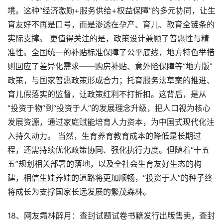
境。这种“经济激励+服务供给+权益保障”的多元协同，让生
育友好不再是口号，而是渗透在孕产、育儿、教育全链条的
实际支撑。 更值得关注的是，政策设计兼顾了普惠性与精
准性。全国统一的补贴标准保障了公平底线，地方特色举措
则回应了差异化需求——购房补贴、意外险保障等“地方版”
政策，与国家普惠政策形成合力；托育服务法草案的推进、
育儿假落实的监督，让政策红利不打折扣。这背后，是从
“投资于物”到“投资于人”的发展理念升级，把人口视为核心
发展资源，通过家庭赋能培育人力资本，为中国式现代化注
入持久动力。 当然，生育养育教育成本的降低是长期过
程，还需持续优化政策协同、强化执行力度。但随着“十五
五”规划相关部署的落地，以及全社会生育友好生态的构
建，相信生娃养娃的道路将更加顺畅，“投资于人”的种子终
将成长为支撑国家长远发展的繁茂森林。
18、网友霜林醉月：查封试题试卷书籍发行出版售卖，查封