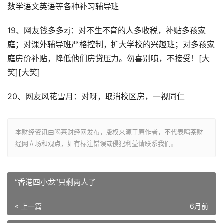
数学语文英语等各种补习辅导班
19、网友钱多多zj：对不生不育的人多收税，补贴多孩家
庭；对课外辅导班严格控制，扩大学校的兴趣班；对多孩家
庭房价补贴，降低他们房贷压力。勿喜别喷，不接受！[大
笑][大笑]
20、网友风花雪月：对呀，取消校区房，一视同仁
本财经资讯由喝茶财经网发布，版权来源于原作者，不代表喝茶财
经网立场和观点，如有标注错误或侵犯利益请联系我们。
“香港四小龙”只剩两人了
« 上一篇
6月前