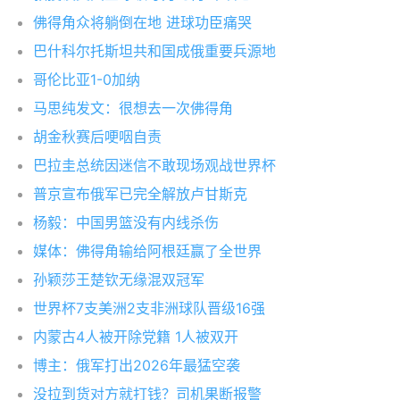
佛得角众将躺倒在地 进球功臣痛哭
巴什科尔托斯坦共和国成俄重要兵源地
哥伦比亚1-0加纳
马思纯发文：很想去一次佛得角
胡金秋赛后哽咽自责
巴拉圭总统因迷信不敢现场观战世界杯
普京宣布俄军已完全解放卢甘斯克
杨毅：中国男篮没有内线杀伤
媒体：佛得角输给阿根廷赢了全世界
孙颖莎王楚钦无缘混双冠军
世界杯7支美洲2支非洲球队晋级16强
内蒙古4人被开除党籍 1人被双开
博主：俄军打出2026年最猛空袭
没拉到货对方就打钱？司机果断报警