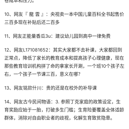
卷成本和压力。
10、网友『 龍 雲 』：央视卖一本中国儿童百科全书起售价
三百多现在补贴后还二百多
11、网友正能量香瓜3u：建议幼儿园到高中一律免费
12、网友L171081652：其实大家都不去补课，大家都回到
正常点，降低了家长的教育成本和提高孩子心理健康，现在
那些教育培训机构拼了命的拿家长开涮，一个班10个孩子左
右，一个孩子一节课三百，意义在哪？
13、网友铭欻什川：贵的还是在校外的补导课
14、网友古今民间物语：3. 参照丁克家庭的政策设定，生
育奖励应始于一胎，打破多生门槛；生育险要覆盖全体适龄
群体，消除对自由职业者的歧视，化解生育致贫隐患。