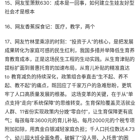
15、网友笙箫默630：成本是一回事，如何建立生娃友好型
社会才是根本
16、网友香蕉探食记：医疗，教学，两个
17、网友竹林里乘凉的时刻：“投资于人”的核心，是把发展
成果转化为家庭可感的民生红利，我国多措并举降低生育养
育教育成本，正是这场民生工程的生动实践。从生育津贴的
提标扩面到普惠托育的加速布局，从育儿补贴的精准直达
to 教育减负的持续深化，政策组合拳直击“生不起、养不
起、教不起”的痛点，既回应了千家万户的急难愁盼，更筑
牢了人口高质量发展的根基。 这场变革的关键，在于从“单
点支持”走向“系统保障”的思维转变。生育保险覆盖灵活就业
人群、11省份实现政策内分娩“零自付”，让生育保障更有底
气；每孩每年3600元的育儿补贴、每月2000元的个税专项
附加扣除，用真金白银减轻家庭负担；千人口托位数达4.73
个、幼儿园大班全面免费，破解了“没人带、入托贵”的困