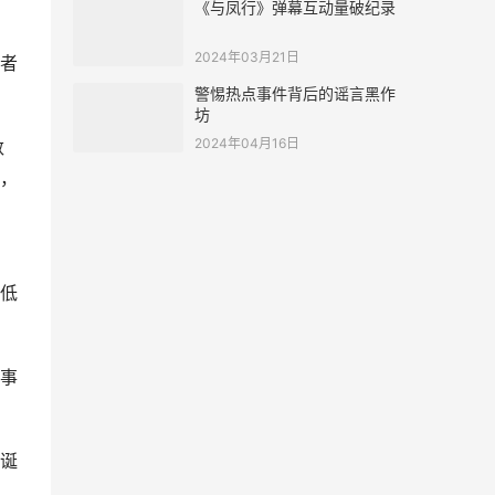
《与凤行》弹幕互动量破纪录
2024年03月21日
者
警惕热点事件背后的谣言黑作
坊
2024年04月16日
数
，
低
事
诞
、