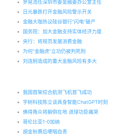
罗晃浩任深圳市委金融委办公室主任
日元暴跌打开金融风险警示开关
金融大咖热议硅谷银行“闪电”破产
国务院：加大金融支持实体经济力度
央行：将规范发展消费金融
为何“金融虎”立功仍被判死刑
刘连舸造成的重大金融风险有多大
我国首架综合航测飞机首飞成功
宇树科技陈立谈具身智能ChatGPT时刻
佛得角众将躺倒在地 进球功臣痛哭
哥伦比亚1-0加纳
胡金秋赛后哽咽自责