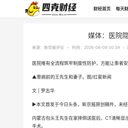
财经首页
每天
媒体：医院
来源：新京报评论
•
时间：2026-08-09 00:39
•
医院唯有全流程筑牢制度性防护，方能让患者安
▲患病前的王先生和妻子。图/红星新闻
文 | 罗志华
►本文首发于今日头条，新京报原创稿件，未经
内蒙古包头王先生在家摔倒送医后，CT清晰显
手术。