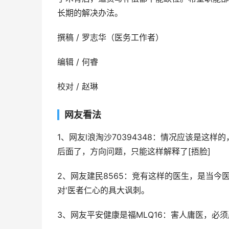
长期的解决办法。
撰稿 / 罗志华（医务工作者）
编辑 / 何睿
校对 / 赵琳
网友看法
1、网友l浪淘沙70394348：情况应该是
后面了，方向问题，只能这样解释了[捂脸]
2、网友建民8565：竞有这样的医生，是当
对'医者仁心的具大讽刺。
3、网友平安健康是福MLQ16：害人庸医，必