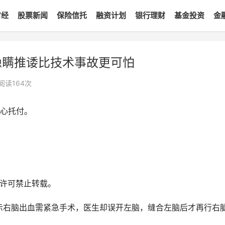
财经
股票新闻
保险信托
融资计划
银行理财
基金投资
金
隐瞒推诿比技术事故更可怕
阅读
164
次
心托付。
许可禁止转载。
示右脑出血需紧急手术，医生却误开左脑，缝合左脑后才再行右