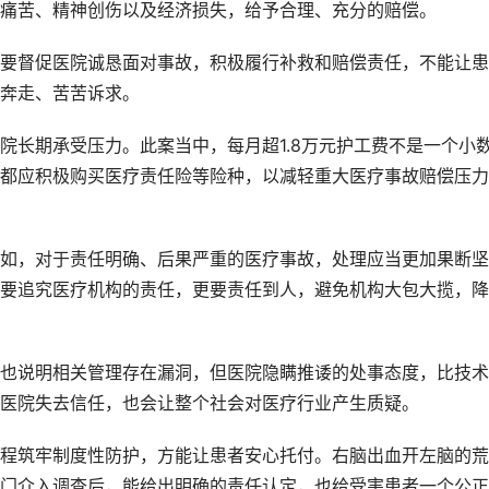
痛苦、精神创伤以及经济损失，给予合理、充分的赔偿。
要督促医院诚恳面对事故，积极履行补救和赔偿责任，不能让患
奔走、苦苦诉求。
院长期承受压力。此案当中，每月超1.8万元护工费不是一个小
都应积极购买医疗责任险等险种，以减轻重大医疗事故赔偿压力
如，对于责任明确、后果严重的医疗事故，处理应当更加果断坚
要追究医疗机构的责任，更要责任到人，避免机构大包大揽，降
也说明相关管理存在漏洞，但医院隐瞒推诿的处事态度，比技术
医院失去信任，也会让整个社会对医疗行业产生质疑。
程筑牢制度性防护，方能让患者安心托付。右脑出血开左脑的荒
门介入调查后，能给出明确的责任认定，也给受害患者一个公正