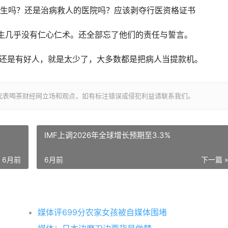
医生吗？还是治病救人的医院吗？应该剥夺行医资格证书
生几乎没有仁心仁术。还全部忘了他们的责任与誓言。
医生还是有好人，就是太少了，大多数都是把病人当提款机。
代表喝茶财经网立场和观点，如有标注错误或侵犯利益请联系我们。
IMF上调2026年全球增长预期至3.3%
6月前
6月前
下一篇 
媒体评699分农家女孩被自媒体围堵