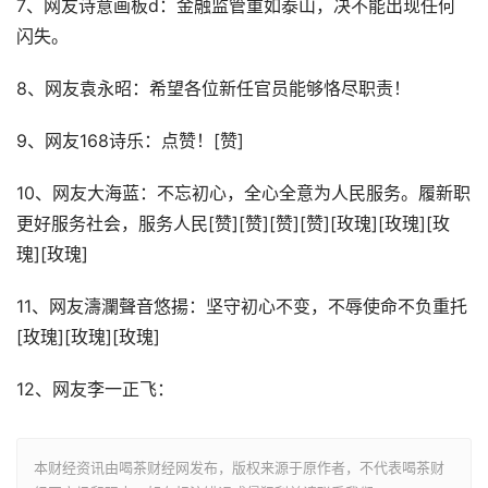
7、网友诗意画板d：金融监管重如泰山，决不能出现任何
闪失。
8、网友袁永昭：希望各位新任官员能够恪尽职责！
9、网友168诗乐：点赞！[赞]
10、网友大海蓝：不忘初心，全心全意为人民服务。履新职
更好服务社会，服务人民[赞][赞][赞][赞][玫瑰][玫瑰][玫
瑰][玫瑰]
11、网友濤瀾聲音悠揚：坚守初心不变，不辱使命不负重托
[玫瑰][玫瑰][玫瑰]
12、网友李一正飞：
本财经资讯由喝茶财经网发布，版权来源于原作者，不代表喝茶财