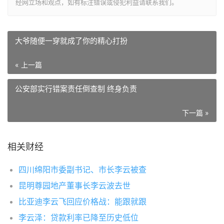
经网立场和观点，如有标注错误或侵犯利益请联系我们。
大爷随便一穿就成了你的精心打扮
« 上一篇
公安部实行错案责任倒查制 终身负责
下一篇 »
相关财经
四川绵阳市委副书记、市长李云被查
昆明尊园地产董事长李云波去世
比亚迪李云飞回应价格战：能跟就跟
李云泽：贷款利率已降至历史低位