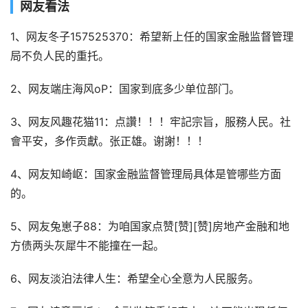
网友看法
1、网友冬子157525370：希望新上任的国家金融监督管理
局不负人民的重托。
2、网友端庄海风oP：国家到底多少单位部门。
3、网友风趣花猫11：点讚！！！牢記宗旨，服務人民。社
會平安，多作贡獻。张正雄。谢謝！！！
4、网友知崎岖：国家金融监督管理局具体是管哪些方面
的。
5、网友兔崽子88：为咱国家点赞[赞][赞]房地产金融和地
方债两头灰犀牛不能撞在一起。
6、网友淡泊法律人生：希望全心全意为人民服务。