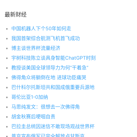
最新财经
中国机器人下个50年如何走
我国首架综合航测飞机首飞成功
博主谈世界杯流量经济
宇树科技陈立谈具身智能ChatGPT时刻
教授谈美国全球领导力为何“干着急”
佛得角众将躺倒在地 进球功臣痛哭
巴什科尔托斯坦共和国成俄重要兵源地
哥伦比亚1-0加纳
马思纯发文：很想去一次佛得角
胡金秋赛后哽咽自责
巴拉圭总统因迷信不敢现场观战世界杯
普京宣布俄军已完全解放卢甘斯克