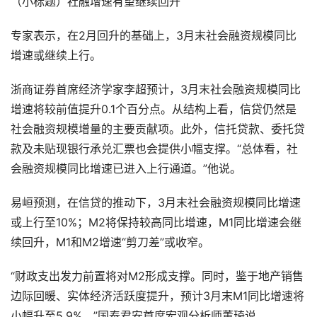
（小标题）社融增速有望继续回升
专家表示，在2月回升的基础上，3月末社会融资规模同比
增速或继续上行。
浙商证券首席经济学家李超预计，3月末社会融资规模同比
增速将较前值提升0.1个百分点。从结构上看，信贷仍然是
社会融资规模增量的主要贡献项。此外，信托贷款、委托贷
款及未贴现银行承兑汇票也会提供小幅支撑。“总体看，社
会融资规模同比增速已进入上行通道。”他说。
易峘预测，在信贷的推动下，3月末社会融资规模同比增速
或上行至10%；M2将保持较高同比增速，M1同比增速会继
续回升，M1和M2增速“剪刀差”或收窄。
“财政支出发力前置将对M2形成支撑。同时，鉴于地产销售
边际回暖、实体经济活跃度提升，预计3月末M1同比增速将
小幅升至5.9%。”国泰君安首席宏观分析师董琦说。