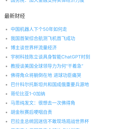
国务院：加大金融支持实体经济力度
最新财经
中国机器人下个50年如何走
我国首架综合航测飞机首飞成功
博主谈世界杯流量经济
宇树科技陈立谈具身智能ChatGPT时刻
教授谈美国全球领导力为何“干着急”
佛得角众将躺倒在地 进球功臣痛哭
巴什科尔托斯坦共和国成俄重要兵源地
哥伦比亚1-0加纳
马思纯发文：很想去一次佛得角
胡金秋赛后哽咽自责
巴拉圭总统因迷信不敢现场观战世界杯