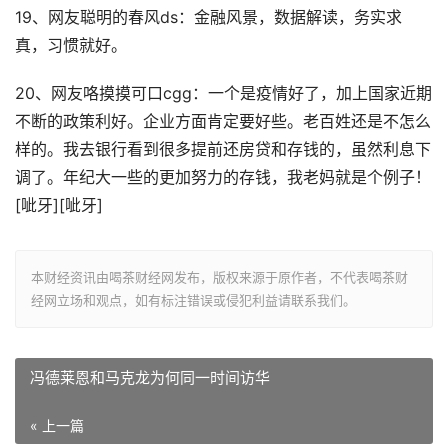
19、网友聪明的春风ds：金融风景，数据解读，务实求
真，习惯就好。
20、网友咯摸摸可口cgg：一个是疫情好了，加上国家近期
不断的政策利好。企业方面肯定要好些。老百姓还是不怎么
样的。我去银行看到很多提前还房贷和存钱的，虽然利息下
调了。年纪大一些的更加努力的存钱，我老妈就是个例子！
[呲牙][呲牙]
本财经资讯由喝茶财经网发布，版权来源于原作者，不代表喝茶财
经网立场和观点，如有标注错误或侵犯利益请联系我们。
冯德莱恩和马克龙为何同一时间访华
« 上一篇