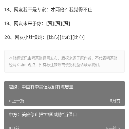
18、网友我不是专家：才两倍？我觉得不止
19、网友未来于你：[赞][赞][赞]
20、网友小灶慢炖：[比心][比心][比心]
本财经资讯由喝茶财经网发布，版权来源于原作者，不代表喝茶财
经网立场和观点，如有标注错误或侵犯利益请联系我们。
越媒：中国有李昊但我们有陈忠坚
« 上一篇
6月前
中方：美应停止把“中国威胁”当借口
6月前
下一篇 »