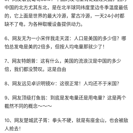
中国的北方尤其东北，是在北半球同纬度里边冬季温度最低
的，它上面是世界的最大冷源，蒙古冷源，一天24小时都
缺不了电，为各种取暖设备提供动力。
6、网友无为一小宋伴我走天涯：人口是美国的多少倍？哪
怕总发电是美的2倍多，但按人均电量那就少了！
7、网友特朗普：这有什么，美国的流浪汉是中国的多少
倍，我们都没赞叹。这是自由
8、网友远见卓识明镜Xr：这很正常！人均还不于米国？
9、网友顶级打鱼翁：到底是发电量还是用电量？这是两个
截然不同的概念～～～
10、网友楚城武子胥：拳头不硬，就是有座金山，也会被敌
人抢去！