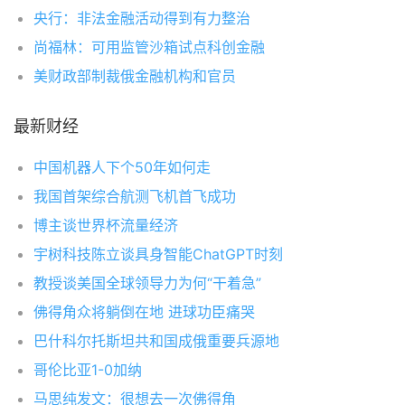
央行：非法金融活动得到有力整治
尚福林：可用监管沙箱试点科创金融
美财政部制裁俄金融机构和官员
最新财经
中国机器人下个50年如何走
我国首架综合航测飞机首飞成功
博主谈世界杯流量经济
宇树科技陈立谈具身智能ChatGPT时刻
教授谈美国全球领导力为何“干着急”
佛得角众将躺倒在地 进球功臣痛哭
巴什科尔托斯坦共和国成俄重要兵源地
哥伦比亚1-0加纳
马思纯发文：很想去一次佛得角