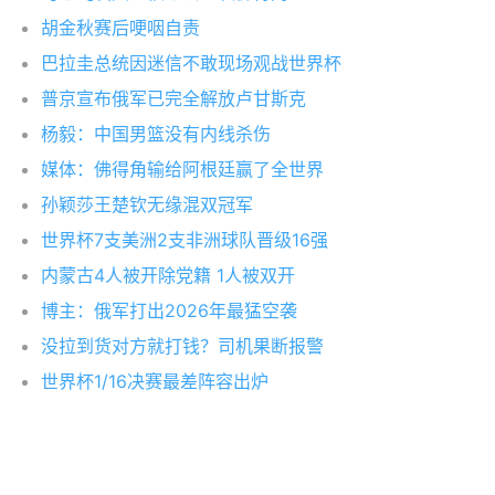
胡金秋赛后哽咽自责
巴拉圭总统因迷信不敢现场观战世界杯
普京宣布俄军已完全解放卢甘斯克
杨毅：中国男篮没有内线杀伤
媒体：佛得角输给阿根廷赢了全世界
孙颖莎王楚钦无缘混双冠军
世界杯7支美洲2支非洲球队晋级16强
内蒙古4人被开除党籍 1人被双开
博主：俄军打出2026年最猛空袭
没拉到货对方就打钱？司机果断报警
世界杯1/16决赛最差阵容出炉