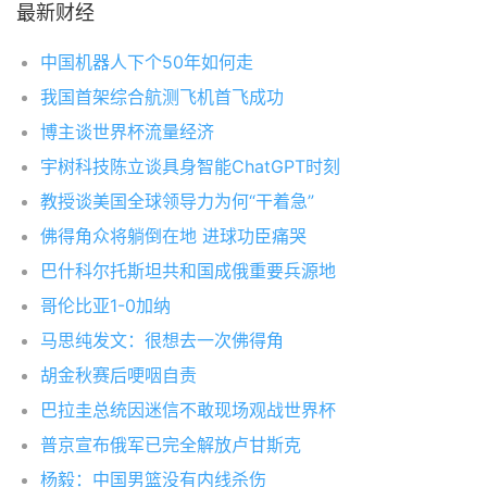
最新财经
中国机器人下个50年如何走
我国首架综合航测飞机首飞成功
博主谈世界杯流量经济
宇树科技陈立谈具身智能ChatGPT时刻
教授谈美国全球领导力为何“干着急”
佛得角众将躺倒在地 进球功臣痛哭
巴什科尔托斯坦共和国成俄重要兵源地
哥伦比亚1-0加纳
马思纯发文：很想去一次佛得角
胡金秋赛后哽咽自责
巴拉圭总统因迷信不敢现场观战世界杯
普京宣布俄军已完全解放卢甘斯克
杨毅：中国男篮没有内线杀伤