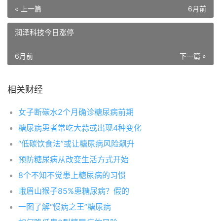
« 上一篇
6月前
润泽科技今日涨停
6月前
下一篇 »
相关财经
女子断碳水2个月确诊糖尿病前期
糖尿病患者常吃大蒜或出现4种变化
“低碳饮食法”或让糖尿病风险飙升
预防糖尿病从改变生活方式开始
8个不知不觉患上糖尿病的习惯
峨眉山猴子85%患糖尿病？假的
一图了解“慢病之王”糖尿病