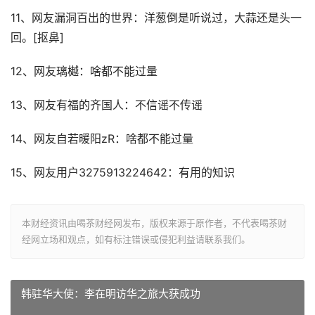
11、网友漏洞百出的世界：洋葱倒是听说过，大蒜还是头一
回。[抠鼻]
12、网友璃樾：啥都不能过量
13、网友有福的齐国人：不信谣不传谣
14、网友自若暖阳zR：啥都不能过量
15、网友用户3275913224642：有用的知识
本财经资讯由喝茶财经网发布，版权来源于原作者，不代表喝茶财
经网立场和观点，如有标注错误或侵犯利益请联系我们。
韩驻华大使：李在明访华之旅大获成功