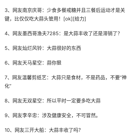
3、网友南京庆哥：少食多餐戒糖并且三餐后运动才是关
键，比仅仅吃大蒜头管用！[ok][给力]
4、网友墨西哥渔夫7285：是大蒜丰收了还是滞销了？
5、网友灿烂风铃：大蒜很好的东西
6、网友天马星空：蒜你狠
7、网友温馨剪纸艺：大蒜只是食材，不是药品，不要“神
化”
8、网友无双星空：所以平时一定要多吃大蒜
9、网友李辛忠：涉及健康安全，不可冒然。
10、网友三开大船：大蒜丰收了吗？