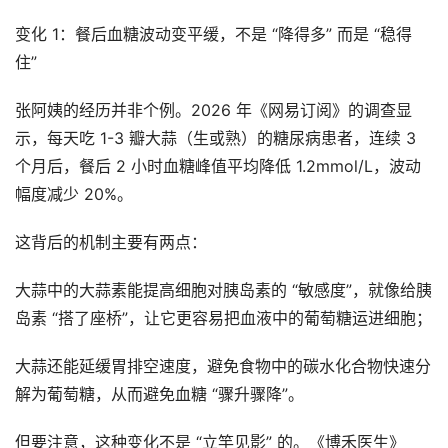
变化 1：餐后血糖波动变平缓，不是 “降得多” 而是 “稳得
住”
张阿姨的经历并非个例。2026 年《网易订阅》的调查显
示，每天吃 1-3 瓣大蒜（生或熟）的糖尿病患者，连续 3
个月后，餐后 2 小时血糖峰值平均降低 1.2mmol/L，波动
幅度减少 20%。
这背后的机制主要有两点：
大蒜中的大蒜素能提高细胞对胰岛素的 “敏感度”，就像给胰
岛素 “搭了座桥”，让它更容易把血液中的葡萄糖运进细胞；
大蒜还能延缓胃排空速度，避免食物中的碳水化合物快速分
解为葡萄糖，从而避免血糖 “骤升骤降”。
但要注意，这种变化不是 “立竿见影” 的。《博禾医生》