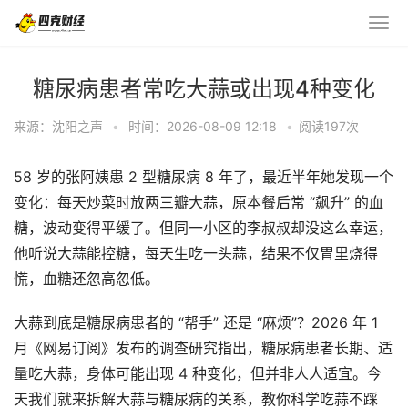
糖尿病患者常吃大蒜或出现4种变化
来源：沈阳之声
•
时间：2026-08-09 12:18
•
阅读
197
次
58 岁的张阿姨患 2 型糖尿病 8 年了，最近半年她发现一个
变化：每天炒菜时放两三瓣大蒜，原本餐后常 “飙升” 的血
糖，波动变得平缓了。但同一小区的李叔叔却没这么幸运，
他听说大蒜能控糖，每天生吃一头蒜，结果不仅胃里烧得
慌，血糖还忽高忽低。
大蒜到底是糖尿病患者的 “帮手” 还是 “麻烦”？2026 年 1
月《网易订阅》发布的调查研究指出，糖尿病患者长期、适
量吃大蒜，身体可能出现 4 种变化，但并非人人适宜。今
天我们就来拆解大蒜与糖尿病的关系，教你科学吃蒜不踩