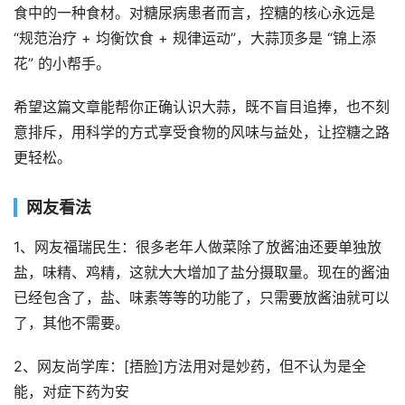
食中的一种食材。对糖尿病患者而言，控糖的核心永远是
“规范治疗 + 均衡饮食 + 规律运动”，大蒜顶多是 “锦上添
花” 的小帮手。
希望这篇文章能帮你正确认识大蒜，既不盲目追捧，也不刻
意排斥，用科学的方式享受食物的风味与益处，让控糖之路
更轻松。
网友看法
1、网友福瑞民生：很多老年人做菜除了放酱油还要单独放
盐，味精、鸡精，这就大大增加了盐分摄取量。现在的酱油
已经包含了，盐、味素等等的功能了，只需要放酱油就可以
了，其他不需要。
2、网友尚学库：[捂脸]方法用对是妙药，但不认为是全
能，对症下药为安