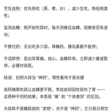
烹饪选熟：优先熟吃（蒸、煮、炒），减少生吃，降低刺激
性；
监测血糖：刚开始吃蒜时，每天测餐后血糖，观察是否有波
动；
不替代药：无论吃多少蒜，降糖药、胰岛素都不能停；
不适即停：若出现胃痛、烧心、血糖异常，立即减少量或暂
停，必要时就医。
结语：别把大蒜当 “神药”，理性看待才是关键
张阿姨靠吃蒜让血糖更平稳，李叔叔却因吃蒜伤了胃 ——
这两种不同的结果，本质是 “量” 和 “个体差异” 的区别。
大蒜既不是糖尿病的 “发物”，也不是 “神药”，它只是日常饮