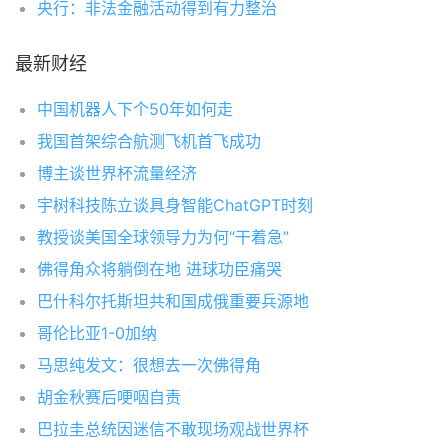
央行：非法金融活动得到有力整治
最新财经
中国机器人下个50年如何走
我国首架综合航测飞机首飞成功
博主谈世界杯流量经济
宇树科技陈立谈具身智能ChatGPT时刻
教授谈美国全球领导力为何“干着急”
佛得角众将躺倒在地 进球功臣痛哭
巴什科尔托斯坦共和国成俄重要兵源地
哥伦比亚1-0加纳
马思纯发文：很想去一次佛得角
胡金秋赛后哽咽自责
巴拉圭总统因迷信不敢现场观战世界杯