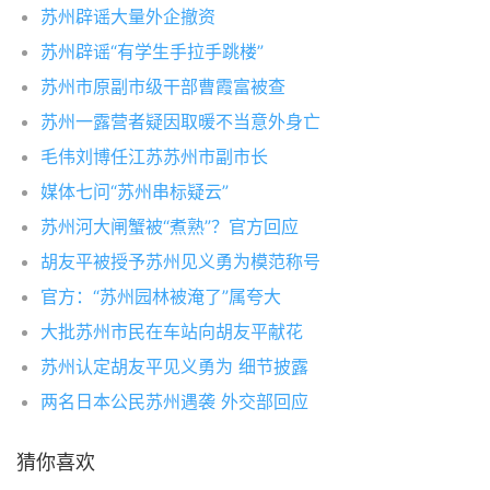
苏州辟谣大量外企撤资
苏州辟谣“有学生手拉手跳楼”
苏州市原副市级干部曹霞富被查
苏州一露营者疑因取暖不当意外身亡
毛伟刘博任江苏苏州市副市长
媒体七问“苏州串标疑云”
苏州河大闸蟹被“煮熟”？官方回应
胡友平被授予苏州见义勇为模范称号
官方：“苏州园林被淹了”属夸大
大批苏州市民在车站向胡友平献花
苏州认定胡友平见义勇为 细节披露
两名日本公民苏州遇袭 外交部回应
猜你喜欢