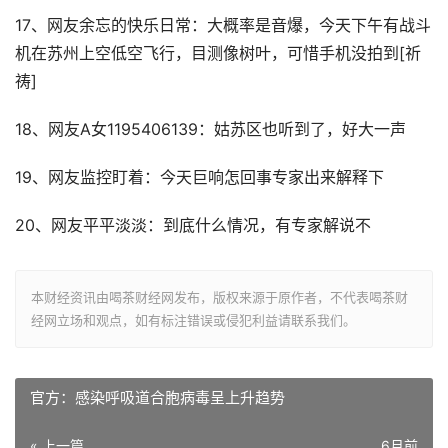
17、网友余忘的快乐日常：大概率是音爆，今天下午有战斗
机在苏州上空低空飞行，目测像树叶，可惜手机没拍到[祈
祷]
18、网友A女1195406139：姑苏区也听到了，好大一声
19、网友监控盯着：今天巨响怎回事专家出来解释下
20、网友平平淡淡：到底什么情况，有专家解说不
本财经资讯由喝茶财经网发布，版权来源于原作者，不代表喝茶财
经网立场和观点，如有标注错误或侵犯利益请联系我们。
官方：感染呼吸道合胞病毒呈上升趋势
« 上一篇
6月前