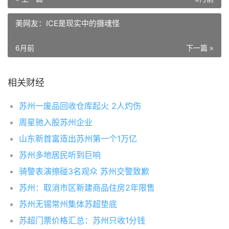
美网友：ICE是现实中的摄魂怪
6月前
下一篇 »
相关财经
苏州一废品回收仓库起火 2人灼伤
周星驰入股苏州企业
山东新首富造出苏州第一个1万亿
苏州多地居民听到巨响
骑警表演擦碰3名观众 苏州交警致歉
苏州：取消市区新建商品住房2年限售
苏州无锡常州集体苏超垫底
苏超门票价格汇总：苏州只收1分钱