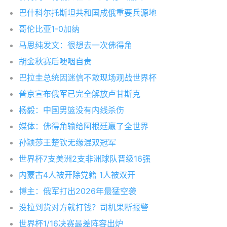
巴什科尔托斯坦共和国成俄重要兵源地
哥伦比亚1-0加纳
马思纯发文：很想去一次佛得角
胡金秋赛后哽咽自责
巴拉圭总统因迷信不敢现场观战世界杯
普京宣布俄军已完全解放卢甘斯克
杨毅：中国男篮没有内线杀伤
媒体：佛得角输给阿根廷赢了全世界
孙颖莎王楚钦无缘混双冠军
世界杯7支美洲2支非洲球队晋级16强
内蒙古4人被开除党籍 1人被双开
博主：俄军打出2026年最猛空袭
没拉到货对方就打钱？司机果断报警
世界杯1/16决赛最差阵容出炉