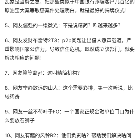
乱象是当务之急，把那些类似于中国银行诈骗客户几百亿的
原油宝大案等敏感案件处理明白，就是最好的揭牌仪式！
5、网友倔强的一缕微光：不是说精简？咋越来越多？
6、网友发财布雷特2T3：p2p问题让出借人怨声载道，严
重影响国家公信力，导致信任危机，既然成立该部门，就要
解决相应的问题！
7、网友簑笠翁yf：这叫精简机构？
8、网友宁静致远的山人：这个需要彩排，第一次听说，比
较稀奇
9、网友一丝不苟叶子FO：一个国家正规金融单位门口为什
么要放石狮子
10、网友有趣的风铃R2：他们负责啥？帮助我们解决啥问