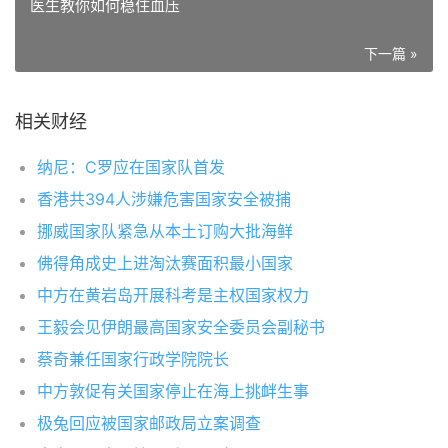
医生教你如何稳住血压
下一篇 »
相关财经
纳尼：C罗应在国家队首发
香港共394人涉嫌危害国家安全被捕
挪威国家队紧急从本土订购大批海鲜
佛得角成史上进淘汰赛面积最小国家
中方在黄岩岛开展科考是主权国家权力
王毅会见伊朗最高国家安全委员会副秘书
蔡奇兼任国家行政学院院长
中方敦促有关国家停止在海上挑衅生事
极兔回应被国家邮政局立案调查