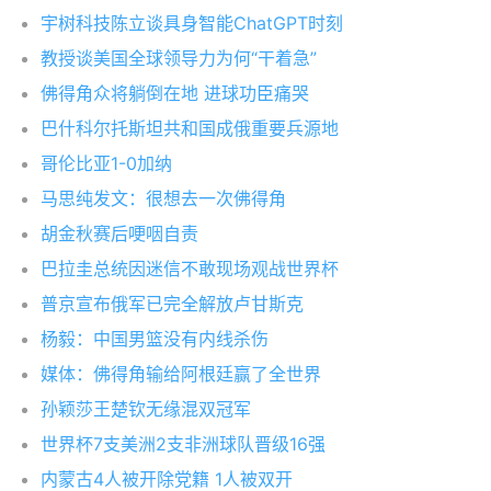
宇树科技陈立谈具身智能ChatGPT时刻
教授谈美国全球领导力为何“干着急”
佛得角众将躺倒在地 进球功臣痛哭
巴什科尔托斯坦共和国成俄重要兵源地
哥伦比亚1-0加纳
马思纯发文：很想去一次佛得角
胡金秋赛后哽咽自责
巴拉圭总统因迷信不敢现场观战世界杯
普京宣布俄军已完全解放卢甘斯克
杨毅：中国男篮没有内线杀伤
媒体：佛得角输给阿根廷赢了全世界
孙颖莎王楚钦无缘混双冠军
世界杯7支美洲2支非洲球队晋级16强
内蒙古4人被开除党籍 1人被双开