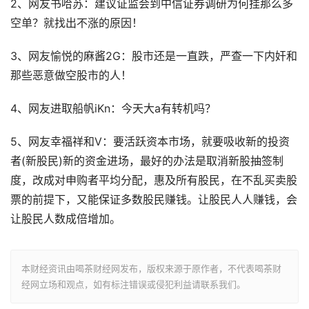
2、网友书哈苏：建议证监会到中信证券调研为何挂那么多
空单？就找出不涨的原因！
3、网友愉悦的麻酱2G：股市还是一直跌，严查一下内奸和
那些恶意做空股市的人！
4、网友进取船帆iKn：今天大a有转机吗？
5、网友幸福祥和V：要活跃资本市场，就要吸收新的投资
者(新股民)新的资金进场，最好的办法是取消新股抽签制
度，改成对申购者平均分配，惠及所有股民，在不乱买卖股
票的前提下，又能保证多数股民赚钱。让股民人人赚钱，会
让股民人数成倍增加。
本财经资讯由喝茶财经网发布，版权来源于原作者，不代表喝茶财
经网立场和观点，如有标注错误或侵犯利益请联系我们。