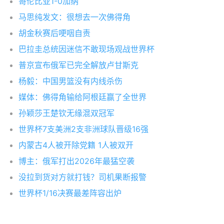
哥伦比亚1-0加纳
马思纯发文：很想去一次佛得角
胡金秋赛后哽咽自责
巴拉圭总统因迷信不敢现场观战世界杯
普京宣布俄军已完全解放卢甘斯克
杨毅：中国男篮没有内线杀伤
媒体：佛得角输给阿根廷赢了全世界
孙颖莎王楚钦无缘混双冠军
世界杯7支美洲2支非洲球队晋级16强
内蒙古4人被开除党籍 1人被双开
博主：俄军打出2026年最猛空袭
没拉到货对方就打钱？司机果断报警
世界杯1/16决赛最差阵容出炉