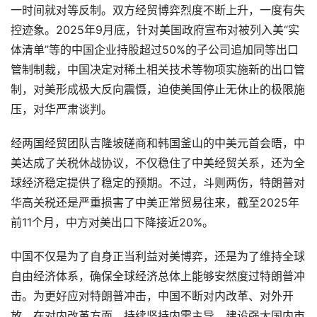
一时间就对等反制。双方经贸博弈烈度不断上升，一度有失
控迹象。2025年9月底，针对美国政府宣布对被列入美“实
体清单”等的中国企业持股超过50%的子公司追加同等出口
管制制裁，中国决定对稀土相关技术等物项实施新的出口管
制，对美形成极大反向震慑，迫使美国停止无休止的极限施
压，对华严肃谈判。
经两国经贸团队吉隆坡磋商和韩国釜山的中美元首会晤，中
美达成了关税休战协议，不仅稳住了中美经贸关系，还为全
球经济稳定提供了稳定的预期。不过，斗则两伤，特朗普对
华高关税还是严重损害了中美正常贸易往来，截至2025年
前11个月，中方对美出口下降接近20%。
中国不仅是为了自身正当利益对美博弈，还是为了维持全球
自由经济体系，确保全球经济总体上能够安然度过特朗普冲
击。为更好应对特朗普冲击，中国不断对内改革、对外开
放。在对内改革方面，持续坚持内需主导，建设强大国内市