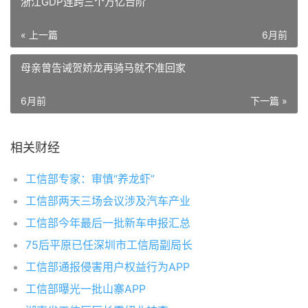
浙江GDP连跨三个万亿台阶
« 上一篇
6月前
母亲曾告诫贺娇龙再骑马就不准回家
6月前
下一篇 »
相关财经
工信部专家：审慎“养龙虾”
工信部两天三场会议涉及汽车产业
工信部今年最后一批新车申报汇总
75后平原已任深圳市工信局副局长
工信部通报侵害用户权益行为APP
工信部曝光一批山寨APP