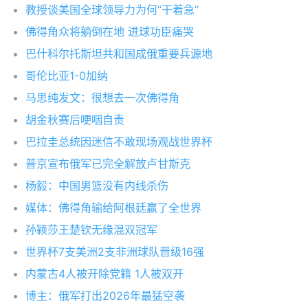
教授谈美国全球领导力为何“干着急”
佛得角众将躺倒在地 进球功臣痛哭
巴什科尔托斯坦共和国成俄重要兵源地
哥伦比亚1-0加纳
马思纯发文：很想去一次佛得角
胡金秋赛后哽咽自责
巴拉圭总统因迷信不敢现场观战世界杯
普京宣布俄军已完全解放卢甘斯克
杨毅：中国男篮没有内线杀伤
媒体：佛得角输给阿根廷赢了全世界
孙颖莎王楚钦无缘混双冠军
世界杯7支美洲2支非洲球队晋级16强
内蒙古4人被开除党籍 1人被双开
博主：俄军打出2026年最猛空袭