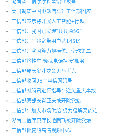
湖南省工信厅厅长雷绍业被查
美国调查中国电动汽车？工信部回应
工信部表示将开展人工智能+行动
工信部：我国已实现“县县通5G”
工信部：千兆宽带用户达1.45亿
工信部：我国算力规模位居全球第二
工信部将推广“骚扰电话拒接”服务
工信部部长金壮龙会见马斯克
工信部收回98个电信网码号
工信部对腾讯进行指导：避免重大事故
工信部原部长肖亚庆被开除党籍
工信部：加大市场供给 努力缓解买药难
湖南工信厅原厅长毛腾飞被开除党籍
工信部批复超高清视频中心