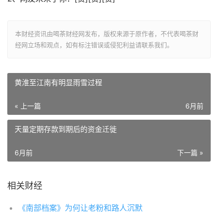
本财经资讯由喝茶财经网发布，版权来源于原作者，不代表喝茶财
经网立场和观点，如有标注错误或侵犯利益请联系我们。
黄淮至江南有明显雨雪过程
« 上一篇
6月前
天量定期存款到期后的资金迁徙
6月前
下一篇 »
相关财经
《南部档案》为何让老粉和路人沉默