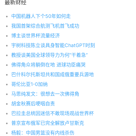
最新财经
中国机器人下个50年如何走
我国首架综合航测飞机首飞成功
博主谈世界杯流量经济
宇树科技陈立谈具身智能ChatGPT时刻
教授谈美国全球领导力为何“干着急”
佛得角众将躺倒在地 进球功臣痛哭
巴什科尔托斯坦共和国成俄重要兵源地
哥伦比亚1-0加纳
马思纯发文：很想去一次佛得角
胡金秋赛后哽咽自责
巴拉圭总统因迷信不敢现场观战世界杯
普京宣布俄军已完全解放卢甘斯克
杨毅：中国男篮没有内线杀伤