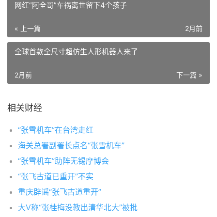
网红“阿全哥”车祸离世留下4个孩子
« 上一篇
2月前
全球首款全尺寸超仿生人形机器人来了
2月前
下一篇 »
相关财经
“张雪机车”在台湾走红
海关总署副署长点名“张雪机车”
“张雪机车”助阵无锡摩博会
“张飞古道已重开”不实
重庆辟谣“张飞古道重开”
大V称“张桂梅没教出清华北大”被批