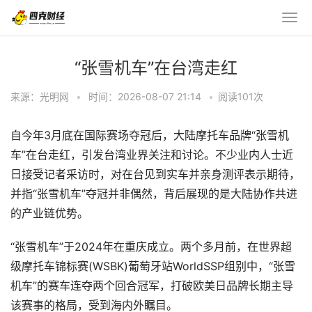
“张雪机车”在台湾走红
来源：光明网
•
时间：2026-08-07 21:14
•
阅读
101
次
自今年3月底在国际赛场夺冠后，大陆摩托车品牌“张雪机
车”在台走红，引发台湾业界关注和讨论。不少业内人士近
日接受记者采访时，对在台见到实车并亲身测评表示期待，
并指“张雪机车”夺冠并非偶然，背后展现的是大陆协作共进
的产业链优势。
“张雪机车”于2024年在重庆成立。两个多月前，在世界超
级摩托车锦标赛(WSBK)葡萄牙站WorldSSP组别中，“张雪
机车”的赛车连夺两个回合冠军，打破欧美日品牌长期主导
该赛事的格局，受到海内外瞩目。