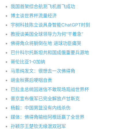
我国首架综合航测飞机首飞成功
博主谈世界杯流量经济
宇树科技陈立谈具身智能ChatGPT时刻
教授谈美国全球领导力为何“干着急”
佛得角众将躺倒在地 进球功臣痛哭
巴什科尔托斯坦共和国成俄重要兵源地
哥伦比亚1-0加纳
马思纯发文：很想去一次佛得角
胡金秋赛后哽咽自责
巴拉圭总统因迷信不敢现场观战世界杯
普京宣布俄军已完全解放卢甘斯克
杨毅：中国男篮没有内线杀伤
媒体：佛得角输给阿根廷赢了全世界
孙颖莎王楚钦无缘混双冠军