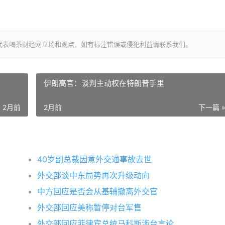
代表喝茶财经网立场和观点，如有标注错误或侵犯利益请联系我们。
伊朗高官：谈判主动权在特朗普手里
2月前
2月前
下一篇 
40岁副总裁因意外交通事故去世
外交部谈中东局势再次升级动向
中方回应是否会从基辅撤离外交官
外交部回应美称暂停对台军售
外交部回应菲律宾总统马科斯涉台言论