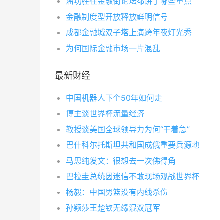
潘功胜在金融街论坛都讲了哪些重点
金融制度型开放释放鲜明信号
成都金融城双子塔上演跨年夜灯光秀
为何国际金融市场一片混乱
最新财经
中国机器人下个50年如何走
博主谈世界杯流量经济
教授谈美国全球领导力为何“干着急”
巴什科尔托斯坦共和国成俄重要兵源地
马思纯发文：很想去一次佛得角
巴拉圭总统因迷信不敢现场观战世界杯
杨毅：中国男篮没有内线杀伤
孙颖莎王楚钦无缘混双冠军