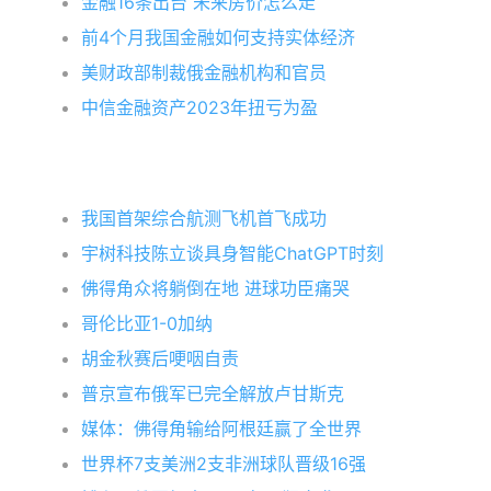
金融16条出台 未来房价怎么走
前4个月我国金融如何支持实体经济
美财政部制裁俄金融机构和官员
中信金融资产2023年扭亏为盈
我国首架综合航测飞机首飞成功
宇树科技陈立谈具身智能ChatGPT时刻
佛得角众将躺倒在地 进球功臣痛哭
哥伦比亚1-0加纳
胡金秋赛后哽咽自责
普京宣布俄军已完全解放卢甘斯克
媒体：佛得角输给阿根廷赢了全世界
世界杯7支美洲2支非洲球队晋级16强