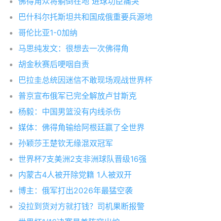
佛得角众将躺倒在地 进球功臣痛哭
巴什科尔托斯坦共和国成俄重要兵源地
哥伦比亚1-0加纳
马思纯发文：很想去一次佛得角
胡金秋赛后哽咽自责
巴拉圭总统因迷信不敢现场观战世界杯
普京宣布俄军已完全解放卢甘斯克
杨毅：中国男篮没有内线杀伤
媒体：佛得角输给阿根廷赢了全世界
孙颖莎王楚钦无缘混双冠军
世界杯7支美洲2支非洲球队晋级16强
内蒙古4人被开除党籍 1人被双开
博主：俄军打出2026年最猛空袭
没拉到货对方就打钱？司机果断报警