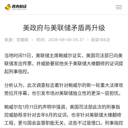
美政府与美联储矛盾再升级
来源：京报网
•
时间：2026-08-08 05:37
•
阅读
188
次
当地时间11日，美联储主席鲍威尔证实，美国司法部已向美
联储发出传票，并威胁要就他关于美联储大楼翻修的证词提
起刑事指控。
分析认为，此次调查标志着针对鲍威尔的新一轮重大法律攻
势拉开序幕，也引发市场对美联储独立性的更深一层担忧。
鲍威尔在1月11日的声明中强调，美国司法部此次的刑事指
控威胁既非针对去年6月的证词，也非针对美联储大楼翻修
工程，更与国会监督职能无关，这些不过是借口。刑事指控