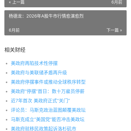
« 上一篇
6月前
杨德龙：2026年A股牛市行情愈演愈烈
6月前
下一篇 »
相关财经
美政府再陷技术性停摆
美政府与美联储矛盾再升级
美政府停摆事件或推动全球秩序转型
美政府“停摆”首日：数十万雇员停薪
近7年首次 美政府正式“关门”
评论员：马斯克政治蓝图颠覆美政坛
马斯克成立“美国党”能否冲击美政坛
美政府就移民政策起诉洛杉矶市