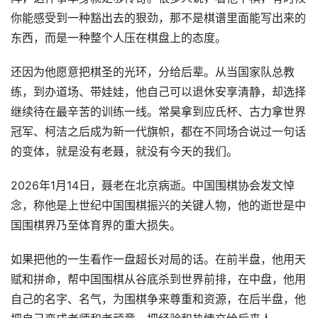
你能感受到一种豁出去的狠劲，那不是棋谱里面能写出来的
东西，而是一种整个人压在棋盘上的态度。
还因为他愿意把棋圣的光环，分给后辈。从当国家队总教
练，到办道场、带娃娃，他自己可以退休安享清静，却选择
继续待在最辛苦的训练一线。常昊拿到应氏杯、古力拿世界
冠军、柯洁之后成为新一代旗帜，都在不同场合说过一句话
的变体，就是没有老聂，就没有今天的我们。
2026年1月14日，聂老在北京病逝。中国围棋协会发文悼
念，称他是上世纪中国围棋振兴的关键人物，他的逝世是中
国围棋界乃至体育界的重大损失。
如果把他的一生看作一盘超长对局的话。在前半盘，他用天
赋和拼命，帮中国围棋从谷底杀到世界前排，在中盘，他用
自己的名字、名气，为围棋争来尊重和资源，在后半盘，他