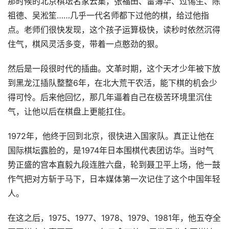
那时候的北京棋坛名家云集，张福田、雷簿华、过惕生、陈
祖德、吴淞笙……几乎一代名师都下过他的棋，给过他指
点。老师们很快发现，这个孩子运算极快，读秒时依然沉得
住气，棋风灵活多变，带着一点憨劲的狠。
然后是一段很时代的插曲。文革时期，这个天才少年被下放
到黑龙江插队整整6年，在北大荒干农活，能下棋的机会少
得可怜。后来他回忆，那几年逼着自己在极苦环境里沉住
气，让他以后在棋盘上更能扛住。
1972年，他终于回到北京，很快进入国家队。真正让他在
国际棋坛露脸的，是1974年日本围棋代表团访华。当时气
势正盛的宫本直毅九段连胜六盘，轮到聂卫平上场，他一鼓
作气把对方斩于马下，日本媒体第一次记住了这个中国年轻
人。
在这之后，1975、1977、1978、1979、1981年，他五夺全