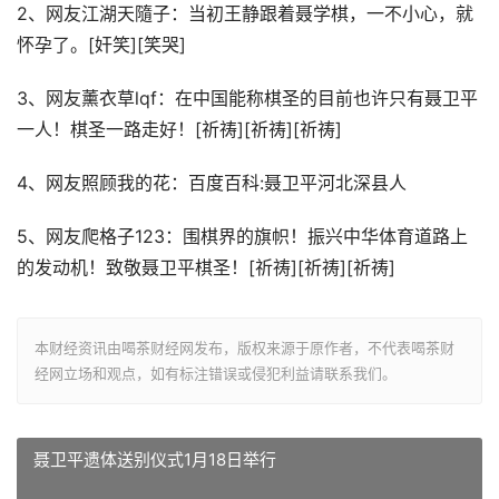
2、网友江湖天隨子：当初王静跟着聂学棋，一不小心，就
怀孕了。[奸笑][笑哭]
3、网友薰衣草lqf：在中国能称棋圣的目前也许只有聂卫平
一人！棋圣一路走好！[祈祷][祈祷][祈祷]
4、网友照顾我的花：百度百科:聂卫平河北深县人
5、网友爬格子123：围棋界的旗帜！振兴中华体育道路上
的发动机！致敬聂卫平棋圣！[祈祷][祈祷][祈祷]
本财经资讯由喝茶财经网发布，版权来源于原作者，不代表喝茶财
经网立场和观点，如有标注错误或侵犯利益请联系我们。
聂卫平遗体送别仪式1月18日举行