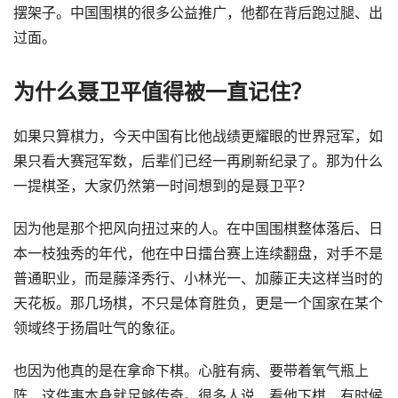
摆架子。中国围棋的很多公益推广，他都在背后跑过腿、出
过面。
为什么聂卫平值得被一直记住？
如果只算棋力，今天中国有比他战绩更耀眼的世界冠军，如
果只看大赛冠军数，后辈们已经一再刷新纪录了。那为什么
一提棋圣，大家仍然第一时间想到的是聂卫平？
因为他是那个把风向扭过来的人。在中国围棋整体落后、日
本一枝独秀的年代，他在中日擂台赛上连续翻盘，对手不是
普通职业，而是藤泽秀行、小林光一、加藤正夫这样当时的
天花板。那几场棋，不只是体育胜负，更是一个国家在某个
领域终于扬眉吐气的象征。
也因为他真的是在拿命下棋。心脏有病、要带着氧气瓶上
阵，这件事本身就足够传奇。很多人说，看他下棋，有时候