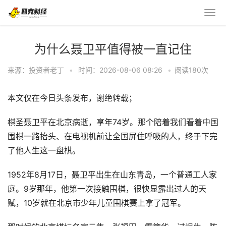
为什么聂卫平值得被一直记住
来源：投资者老丁
•
时间：2026-08-06 08:26
•
阅读
180
次
本文仅在今日头条发布，谢绝转载；
棋圣聂卫平在北京病逝，享年74岁。那个陪着我们看着中国
围棋一路抬头、在电视机前让全国屏住呼吸的人，终于下完
了他人生这一盘棋。
1952年8月17日，聂卫平出生在山东青岛，一个普通工人家
庭。9岁那年，他第一次接触围棋，很快显露出过人的天
赋，10岁就在北京市少年儿童围棋赛上拿了冠军。