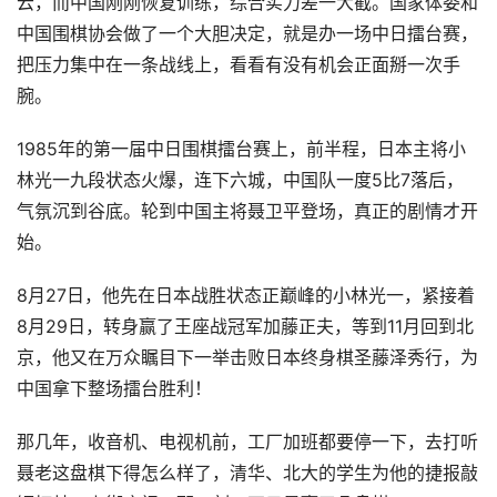
云，而中国刚刚恢复训练，综合实力差一大截。国家体委和
中国围棋协会做了一个大胆决定，就是办一场中日擂台赛，
把压力集中在一条战线上，看看有没有机会正面掰一次手
腕。
1985年的第一届中日围棋擂台赛上，前半程，日本主将小
林光一九段状态火爆，连下六城，中国队一度5比7落后，
气氛沉到谷底。轮到中国主将聂卫平登场，真正的剧情才开
始。
8月27日，他先在日本战胜状态正巅峰的小林光一，紧接着
8月29日，转身赢了王座战冠军加藤正夫，等到11月回到北
京，他又在万众瞩目下一举击败日本终身棋圣藤泽秀行，为
中国拿下整场擂台胜利！
那几年，收音机、电视机前，工厂加班都要停一下，去打听
聂老这盘棋下得怎么样了，清华、北大的学生为他的捷报敲