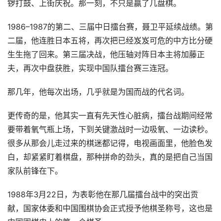
锣打鼓、上街庆祝。那一刻，不只是赢了几盘棋。
1986–1987的第二、三届中日擂台赛，聂卫平延续战绩。第
二届，他连胜日本五将，再次把已经岌岌可危的中方比分硬
生生拖了回来。第三届决战，他压轴对阵日本主将加藤正
夫，再次中盘获胜，实现中国队擂台赛三连冠。
那几年，他每次出场，几乎就是为国而战的代名词。
更传奇的是，他其实一直有先天性心脏病，擂台战期间经常
要带着氧气瓶上场，下到关键激战时一边吸氧、一边读秒。
很多从那会儿走过来的棋迷都记得，电视画面里，他脸色发
白，却紧紧盯着棋盘，那种拼命的劲头，真的是把自己当国
家队前锋在下。
1988年3月22日，为表彰他在那几届擂台战中的突出贡
献，国家体委和中国围棋协会正式授予他棋圣称号，这也是