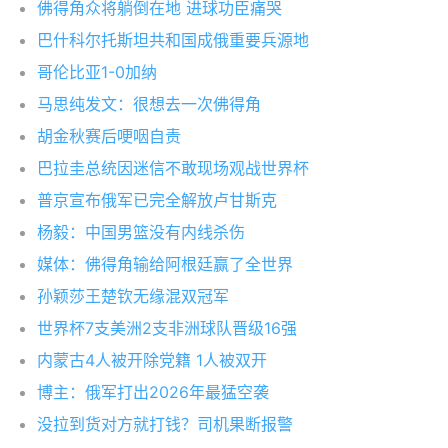
佛得角众将躺倒在地 进球功臣痛哭
巴什科尔托斯坦共和国成俄重要兵源地
哥伦比亚1-0加纳
马思纯发文：很想去一次佛得角
胡金秋赛后哽咽自责
巴拉圭总统因迷信不敢现场观战世界杯
普京宣布俄军已完全解放卢甘斯克
杨毅：中国男篮没有内线杀伤
媒体：佛得角输给阿根廷赢了全世界
孙颖莎王楚钦无缘混双冠军
世界杯7支美洲2支非洲球队晋级16强
内蒙古4人被开除党籍 1人被双开
博主：俄军打出2026年最猛空袭
没拉到货对方就打钱？司机果断报警