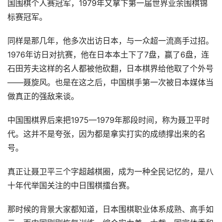
国围棋个人赛冠军，1979年又拿下第一届世界业余围棋锦
标赛冠军。
同样是那几年，他多次出访日本，与一众超一流高手过招。
1976年访日对抗赛，他在日本本土下了7盘，赢了6盘，连
石田芳夫这样的名人都被他砍翻，日本棋界给他取了个外号
——聂旋风。也是在这之后，中国棋手第一次被日本媒体当
做真正的强敌来谈。
中国围棋界后来把1975—1979年那段时间，称为聂卫平时
代。这并不是夸张，因为都是拿实打实的成绩撑出来的名
号。
真正让聂卫平三个字超越棋圈，成为一种全民记忆的，是八
十年代举国关注的中日围棋擂台赛。
那时候的背景大家都知道，日本围棋职业体系成熟、高手如