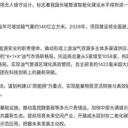
用无人值守设计，标志着我国长输管道智能化建设水平得到进一
每年可增加输气量约140亿立方米。2026年，项目建设将全面驶
。
家能源安全的职责使命，撬动形成上游油气资源多主体多渠道供应
X+1+X”油气市场新格局，托运商总量从5家增至1058家，构
格局，实现油气管道区域化高效管控。自主研发的1422毫米超大
团在科技创新上的最新突破。
动，谋划构建以“质能网”为重点、实现能量物质灵活转换与高效
。
基础设施，推动氢烷醇氨碳等多元介质储运，加快中部大通道示
共赢新生态。提前培育未来空间产业，开展咸水层封存二氧化碳
示范应用，把握未来发展主动权。