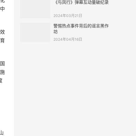
化
《与凤行》弹幕互动量破纪录
中
2024年03月21日
警惕热点事件背后的谣言黑作
坊
效
2024年04月16日
育
国
施
度
山