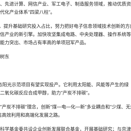
、先进计算、网信产业、军工电子、制造服务领域，推动优质资
代化产业体系“四梁八柱”。
”，提升基础研究投入占比，努力把好电子信息领域技术创新的方
信产业的新引擎。加快攻坚集成电路、中央处理器、操作系统等
能力突出、市场占有率高的单项冠军产品。
树东
液态阳光示范项目有望实现投产。它利用太阳能、风能等产生的绿
二氧化碳反应合成甲醇，助力“产炭不排碳”。
产炭不排碳”理念，创新“煤—电—化—新”多业耦合和“少煤、无
洁高效利用和高端化发展之路。
科学基金委共设企业创新发展联合基金，开展基础研究；与京津