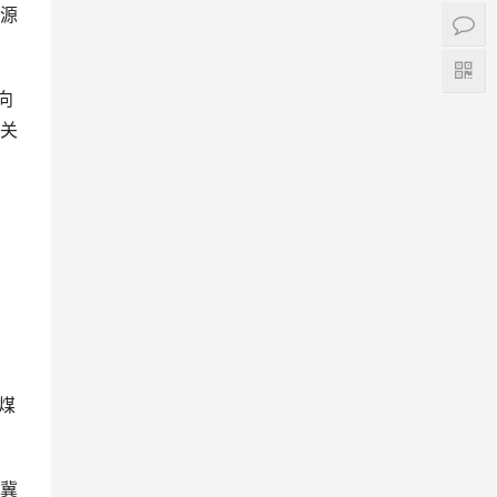
源
向
关
煤
冀