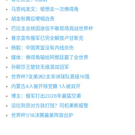
马思纯发文：很想去一次佛得角
胡金秋赛后哽咽自责
巴拉圭总统因迷信不敢现场观战世界杯
普京宣布俄军已完全解放卢甘斯克
杨毅：中国男篮没有内线杀伤
媒体：佛得角输给阿根廷赢了全世界
孙颖莎王楚钦无缘混双冠军
世界杯7支美洲2支非洲球队晋级16强
内蒙古4人被开除党籍 1人被双开
博主：俄军打出2026年最猛空袭
没拉到货对方就打钱？司机果断报警
世界杯1/16决赛最差阵容出炉