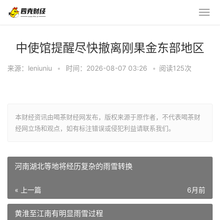
中使馆提醒尽快撤离刚果金东部地区
来源：leniuniu
•
时间：2026-08-07 03:26
•
阅读
125
次
本财经资讯由喝茶财经网发布，版权来源于原作者，不代表喝茶财
经网立场和观点，如有标注错误或侵犯利益请联系我们。
河南湖北等地将经历复杂的雨雪转换
« 上一篇
6月前
黄淮至江南有明显雨雪过程