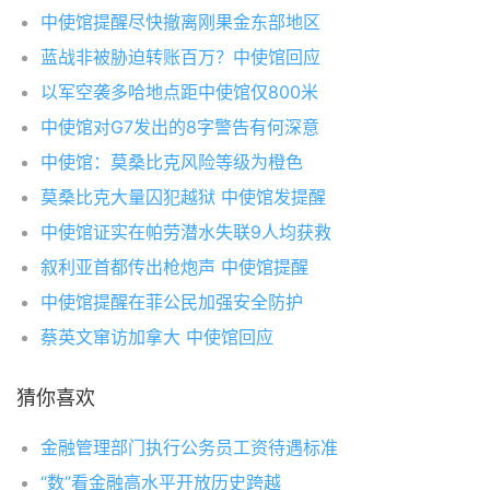
中使馆提醒尽快撤离刚果金东部地区
蓝战非被胁迫转账百万？中使馆回应
以军空袭多哈地点距中使馆仅800米
中使馆对G7发出的8字警告有何深意
中使馆：莫桑比克风险等级为橙色
莫桑比克大量囚犯越狱 中使馆发提醒
中使馆证实在帕劳潜水失联9人均获救
叙利亚首都传出枪炮声 中使馆提醒
中使馆提醒在菲公民加强安全防护
蔡英文窜访加拿大 中使馆回应
猜你喜欢
金融管理部门执行公务员工资待遇标准
“数”看金融高水平开放历史跨越