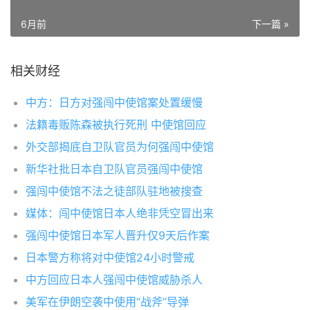
6月前
下一篇 »
相关财经
中方：日方对强闯中使馆案处置缓慢
法籍毒贩陈森被执行死刑 中使馆回应
外交部揭底自卫队官员为何强闯中使馆
新华社批日本自卫队官员强闯中使馆
强闯中使馆不法之徒部队驻地被搜查
媒体：闯中使馆日本人绝非凭空冒出来
强闯中使馆日本军人晋升仅9天后作案
日本警方称将对中使馆24小时警戒
中方回应日本人强闯中使馆威胁杀人
美军在伊朗空袭中使用“战斧”导弹