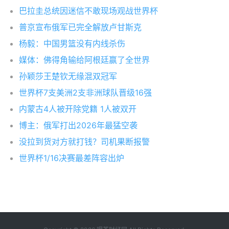
巴拉圭总统因迷信不敢现场观战世界杯
普京宣布俄军已完全解放卢甘斯克
杨毅：中国男篮没有内线杀伤
媒体：佛得角输给阿根廷赢了全世界
孙颖莎王楚钦无缘混双冠军
世界杯7支美洲2支非洲球队晋级16强
内蒙古4人被开除党籍 1人被双开
博主：俄军打出2026年最猛空袭
没拉到货对方就打钱？司机果断报警
世界杯1/16决赛最差阵容出炉