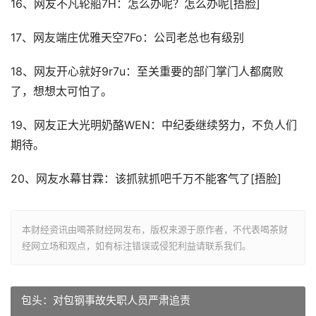
16、网友不凡轮船7H：怎么办呢？怎么办呢[捂脸]
17、网友端庄优雅天空7Fo：公司老总也有级别
18、网友开心就好9r7u：至关重要的部门掌门人都腐败
了，想想太可怕了。
19、网友正大光明奶酪WEN：中纪委继续努力，不负人们
期待。
20、网友水幕甘霖：该抓就抓吧千万不能客气了[捂脸]
本财经资讯由喝茶财经网发布，版权来源于原作者，不代表喝茶财
经网立场和观点，如有标注错误或侵犯利益请联系我们。
包头：对包钢事故失职人员严肃追责