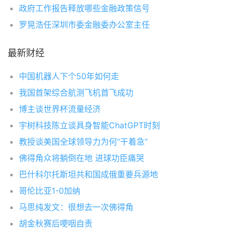
政府工作报告释放哪些金融政策信号
罗晃浩任深圳市委金融委办公室主任
最新财经
中国机器人下个50年如何走
我国首架综合航测飞机首飞成功
博主谈世界杯流量经济
宇树科技陈立谈具身智能ChatGPT时刻
教授谈美国全球领导力为何“干着急”
佛得角众将躺倒在地 进球功臣痛哭
巴什科尔托斯坦共和国成俄重要兵源地
哥伦比亚1-0加纳
马思纯发文：很想去一次佛得角
胡金秋赛后哽咽自责