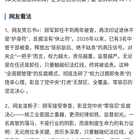
网友看法
1、网友笑忘书v：顾军卸任不到两年被查，再次印证退休不
是“护身符”，反腐没有“休止符”。2026年以来，已有3名中
管干部被查，释放出“惩前毖后、绝不姑息”的高压信号。对
央企“一把手”而言，权力越大，责任越重，监督越严。无论
是在任还是卸任，只要触碰纪法红线，终将被追责。这种
“全周期管理”的反腐模式，彻底击碎了“权力过期即免责”的
侥幸心理，彰显了党中央“打虎”无禁区、全覆盖、零容忍的
坚定决心 。
2、网友凌栀子：顾军接受审查，彰显党中央“零容忍”反腐
决心——核工业是国之重器，更须纪律如铁、监督如光。一
名高管的落马，不是行业的阴影，而是制度生命力的有力证
明：无论岗位多关键、资历多深厚，只要触碰纪法红线，必