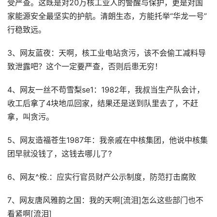
受严查。这既是对20万核工业人的警醒与保护，更是对国
家能源安全最坚实的护航。清朗生态，方能托举“华龙一号”
行稳致远。
3、网友蓝夜：天啊，核工业电站贪污，该不会偷工减料导
致泄露吧？这个一定要严查，否则后患无穷！
4、网友一丝不苟雪梨se1：1982年，我叔当生产队会计，
收工后拿了4块地瓜回家，结果还是送到队里去了，不赶
拿，叫贪污。
5、网友造福苍生1987年：我亲戚在中核集团，他说中核集
团早就没钱了，这钱去哪儿了?
6、网友^桉.：应实行官员财产公示制度，防范打击腐败
7、网友唐风雅韵之国：我的天啊[流泪]怎么这些部门也不
看紧啊[流泪]