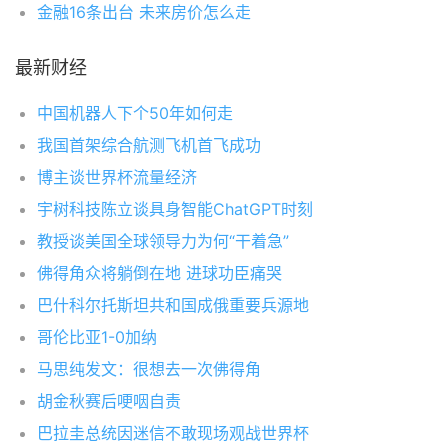
金融16条出台 未来房价怎么走
最新财经
中国机器人下个50年如何走
我国首架综合航测飞机首飞成功
博主谈世界杯流量经济
宇树科技陈立谈具身智能ChatGPT时刻
教授谈美国全球领导力为何“干着急”
佛得角众将躺倒在地 进球功臣痛哭
巴什科尔托斯坦共和国成俄重要兵源地
哥伦比亚1-0加纳
马思纯发文：很想去一次佛得角
胡金秋赛后哽咽自责
巴拉圭总统因迷信不敢现场观战世界杯