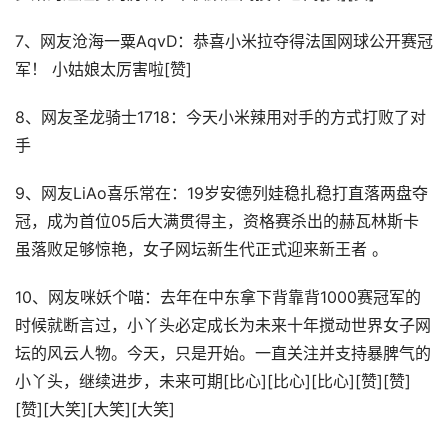
7、网友沧海一粟AqvD：恭喜小米拉夺得法国网球公开赛冠
军！ 小姑娘太厉害啦[赞]
8、网友圣龙骑士1718：今天小米辣用对手的方式打败了对
手
9、网友LiAo喜乐常在：19岁安德列娃稳扎稳打直落两盘夺
冠，成为首位05后大满贯得主，资格赛杀出的赫瓦林斯卡
虽落败足够惊艳，女子网坛新生代正式迎来新王者 。
10、网友咪妖个喵：去年在中东拿下背靠背1000赛冠军的
时候就断言过，小丫头必定成长为未来十年搅动世界女子网
坛的风云人物。今天，只是开始。一直关注并支持暴脾气的
小丫头，继续进步，未来可期[比心][比心][比心][赞][赞]
[赞][大笑][大笑][大笑]