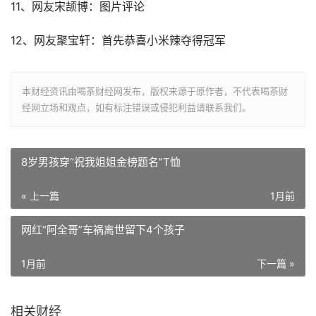
11、网友宋颉博：图片评论
12、网友聚宝轩：首先恭喜小米辣夺得冠军
本财经资讯由喝茶财经网发布，版权来源于原作者，不代表喝茶财
经网立场和观点，如有标注错误或侵犯利益请联系我们。
8岁男孩穿“祝我姐姐金榜题名”T恤
« 上一篇
1月前
网红“阿全哥”车祸离世留下4个孩子
1月前
下一篇 »
相关财经