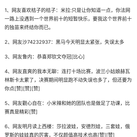
1、网友喜欢桔子的桔子：米拉:只是让你知道一点，你法网
一路上没遇到一个世界前十的短暂快乐，要我这个世界前十
的独苗来终结你而已。
2、网友沙74232937：黑马今天明显太紧张，失误太多
3、网友鲁内：恭喜郑钦文夺冠[比心]
4、网友直爽的我本无聊：连打十场比赛，波兰小姑娘赫瓦
林斯卡太累了，决赛期间明显跑不动失误也多了，但还要为
你点[赞][赞][赞]
5、网友觀心自在：小米辣和她的团队也是做足了功课，比
赛真是精彩[赞]
6、网友明月读上西楼：莎拉波娃，安德烈娃，三套娃，俄
罗斯的娃娃真的厉害，不仅颜值高技术也高[赞][赞]