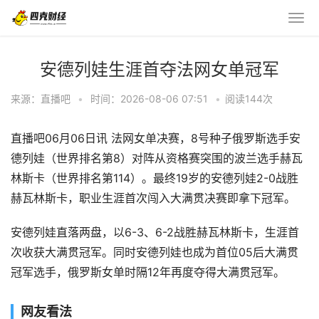
安德列娃生涯首夺法网女单冠军
来源：直播吧
•
时间：2026-08-06 07:51
•
阅读
144
次
直播吧06月06日讯 法网女单决赛，8号种子俄罗斯选手安
德列娃（世界排名第8）对阵从资格赛突围的波兰选手赫瓦
林斯卡（世界排名第114）。最终19岁的安德列娃2-0战胜
赫瓦林斯卡，职业生涯首次闯入大满贯决赛即拿下冠军。
安德列娃直落两盘，以6-3、6-2战胜赫瓦林斯卡，生涯首
次收获大满贯冠军。同时安德列娃也成为首位05后大满贯
冠军选手，俄罗斯女单时隔12年再度夺得大满贯冠军。
网友看法