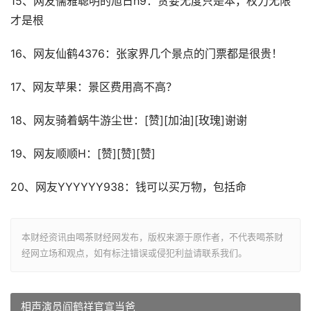
15、网友儒雅聪明的旭日h9：贪婪无度只是本，权力无限
才是根
16、网友仙鹤4376：张家界几个景点的门票都是很贵！
17、网友苹果：景区费用高不高？
18、网友骑着蜗牛游尘世：[赞][加油][玫瑰]谢谢
19、网友顺顺H：[赞][赞][赞]
20、网友YYYYYY938：钱可以买万物，包括命
本财经资讯由喝茶财经网发布，版权来源于原作者，不代表喝茶财
经网立场和观点，如有标注错误或侵犯利益请联系我们。
相声演员阎鹤祥官宣当爸