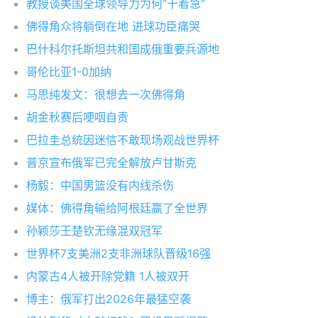
教授谈美国全球领导力为何“干着急”
佛得角众将躺倒在地 进球功臣痛哭
巴什科尔托斯坦共和国成俄重要兵源地
哥伦比亚1-0加纳
马思纯发文：很想去一次佛得角
胡金秋赛后哽咽自责
巴拉圭总统因迷信不敢现场观战世界杯
普京宣布俄军已完全解放卢甘斯克
杨毅：中国男篮没有内线杀伤
媒体：佛得角输给阿根廷赢了全世界
孙颖莎王楚钦无缘混双冠军
世界杯7支美洲2支非洲球队晋级16强
内蒙古4人被开除党籍 1人被双开
博主：俄军打出2026年最猛空袭