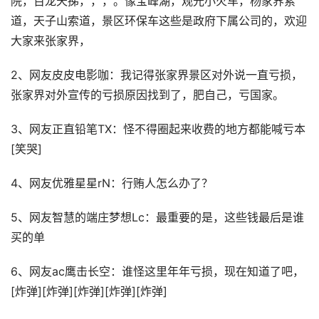
院，百龙天挮，，，。像宝峰湖，观光小火车，杨家界索
道，天子山索道，景区环保车这些是政府下属公司的，欢迎
大家来张家界，
2、网友皮皮电影咖：我记得张家界景区对外说一直亏损，
张家界对外宣传的亏损原因找到了，肥自己，亏国家。
3、网友正直铅笔TX：怪不得圈起来收费的地方都能喊亏本
[笑哭]
4、网友优雅星星rN：行贿人怎么办了？
5、网友智慧的端庄梦想Lc：最重要的是，这些钱最后是谁
买的单
6、网友ac鹰击长空：谁怪这里年年亏损，现在知道了吧，
[炸弹][炸弹][炸弹][炸弹][炸弹]