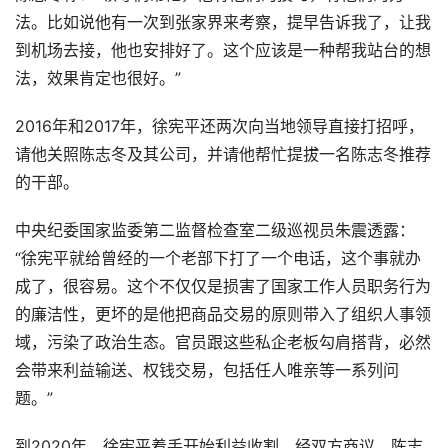
法。比如说他有一次到张家界来考察，提早告诉我了，让我
到机场去接，他也安排好了。这个应该是一种帮我站台的想
法，效果肯定也很好。”
2016年和2017年，徐宪平还两次向当地领导直接打招呼，
请他关照陈志冬及其公司，并请他帮忙提拔一名陈志冬推荐
的干部。
中央纪委国家监委第二监督检查室二级巡视员朱震透露：
“徐宪平就给曾经的一个老部下打了一个电话，这个事就办
成了，很容易。这个不仅仅是损害了国家工作人员职务行为
的廉洁性，更坏的是他把商品交易的原则带入了组织人事领
域，污染了政治生态。官员跟这些私企老板勾肩搭背，必然
会带来利益输送、权钱交易，包括任人唯亲等一系列问
题。”
到2020年，徐宪平着手开始利益收割。经双方商议，陈志