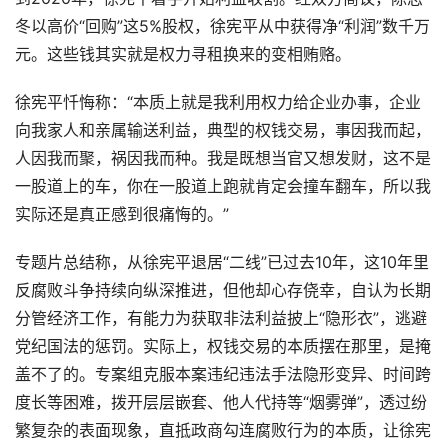
冬以高价“回购”这5%股权，徐宪平从中获得净“利润”数千万
元。这些钱其实就是权力寻租换来的变相贿赂。
徐宪平忏悔称：“本质上就是我利用权力给企业办事，企业
向我家人和亲属输送利益，典型的权钱交易，事因我而起，
人因我而聚，祸因我而种。我是既想当官又想发财，这不是
一股道上的车，你在一股道上跑就肯定会撞车翻车，所以我
实际还是真正感到很痛悔的。”
专题片总结称，从徐宪平退居“二线”已过去10年，这10年里
反腐败斗争持续向纵深推进，但他却心存侥幸，自认为长期
分管经济工作，有能力为获取非法利益披上“隐形衣”，逃避
党纪国法的惩罚。实际上，权钱交易的本质摆在那里，是掩
盖不了的。专案组克服本案违纪违法手法隐形变异、时间跨
度长等困难，拨开层层嵌套、他人代持等“烟雾弹”，透过纷
繁复杂的表面现象，直抵政商勾连腐败行为的本质，让徐宪