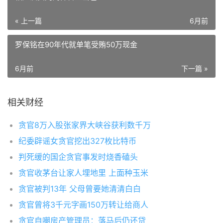
« 上一篇
6月前
罗保铭在90年代就单笔受贿50万现金
6月前
下一篇 »
相关财经
贪官8万入股张家界大峡谷获利数千万
纪委辟谣女贪官挖出327枚比特币
判死缓的国企贪官事发时烧香磕头
贪官收茅台让家人埋地里 上面种玉米
贪官被判13年 父母曾要她清清白白
贪官曾将3千元字画150万转让给商人
贪官自嘲房产管理员：落马后仍还贷