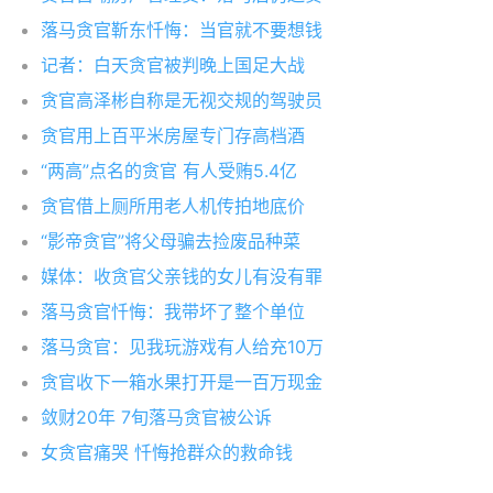
落马贪官靳东忏悔：当官就不要想钱
记者：白天贪官被判晚上国足大战
贪官高泽彬自称是无视交规的驾驶员
贪官用上百平米房屋专门存高档酒
“两高”点名的贪官 有人受贿5.4亿
贪官借上厕所用老人机传拍地底价
“影帝贪官”将父母骗去捡废品种菜
媒体：收贪官父亲钱的女儿有没有罪
落马贪官忏悔：我带坏了整个单位
落马贪官：见我玩游戏有人给充10万
贪官收下一箱水果打开是一百万现金
敛财20年 7旬落马贪官被公诉
女贪官痛哭 忏悔抢群众的救命钱