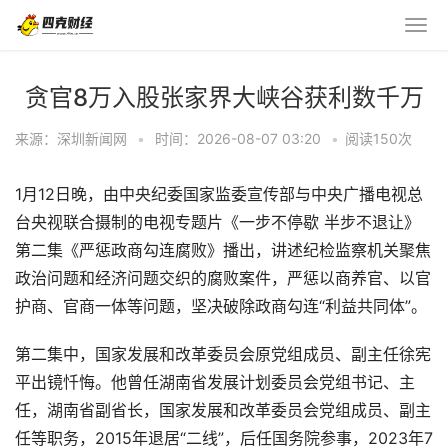
贪官8万入股张家界大峡谷获利数千万
来源：深圳新闻网
•
时间：2026-08-07 03:20
•
阅读
150
次
1月12日晚，由中央纪委国家监委宣传部与中央广播电视总
台央视联合摄制的电视专题片《一步不停歇 半步不退让》
第二集《严惩政商勾连腐败》播出，讲述纪检监察机关聚焦
政治问题和经济问题交织的腐败案件，严惩以商养官、以官
护商、官商一体等问题，坚决破除政商勾连“利益共同体”。
第二集中，国家发展和改革委员会原党组成员、副主任徐宪
平出镜忏悔。他曾任湖南省发展计划委员会党组书记、主
任，湖南省副省长，国家发展和改革委员会党组成员、副主
任等职务，2015年退居“二线”，后任国务院参事，2023年7