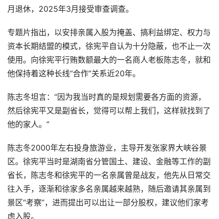
月退休，2025年3月接受审查调查。
专题片指出，以安排亲属入股为掩盖、搞利益绑定、权力与
资本长期结盟的模式，徐宪平自认为十分隐蔽，也不止一次
使用。向徐宪平行贿数额最大的一名商人老板陈志冬，就和
他保持着这种长线“合作”关系近20年。
陈志冬坦言：“因为我当时真的是规划需要各方面的资源，
然后徐宪平又是副省长，觉得可以帮上我们，这样就找到了
他的家人。”
陈志冬2000年左右投身旅游业，主导开发张家界大峡谷景
区。徐宪平当时是湖南省分管国土、建设、金融等工作的副
省长，陈志冬和徐宪平的一名亲属曾是战友，他先从日常交
往入手，逐渐和徐家多名亲属越来越熟，随后邀请其亲属到
景区“考察”，进而提出可以出让一部分股权，建议他们家考
虑入股。