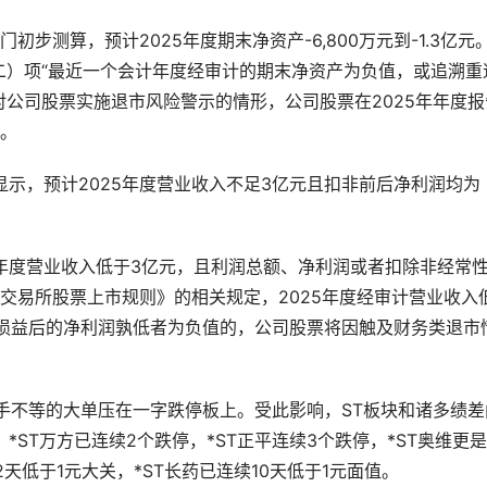
步测算，预计2025年度期末净资产-6,800万元到-1.3亿元
（二）项“最近一个会计年度经审计的期末净资产为负值，或追溯重
对公司股票实施退市风险警示的情形，公司股票在2025年年度报
。
告显示，预计2025年度营业收入不足3亿元且扣非前后净利润均为
5年度营业收入低于3亿元，且利润总额、净利润或者扣除非经常
交易所股票上市规则》的相关规定，2025年度经审计营业收入
损益后的净利润孰低者为负值的，公司股票将因触及财务类退市
手不等的大单压在一字跌停板上。受此影响，ST板块和诸多绩差
、*ST万方已连续2个跌停，*ST正平连续3个跌停，*ST奥维更
2天低于1元大关，*ST长药已连续10天低于1元面值。