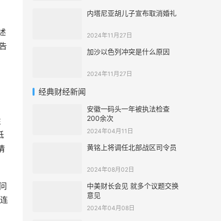
内塔尼亚胡儿子宣布取消婚礼
。
述
2024年11月27日
告
加沙以色列冲突是什么原因
2024年11月27日
经典财经新闻
安徽一码头一年被执法检查
200余次
性
2024年04月11日
低
黄铭上将调任北部战区司令员
情
2024年08月02日
问
中美财长会见 就多个议题交换
意见
是连
2024年04月08日