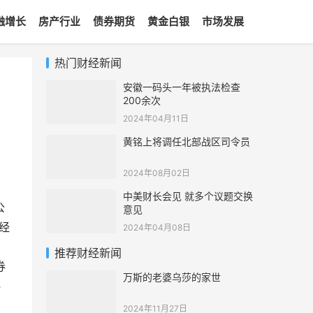
融增长
房产行业
债券期货
黄金白银
市场发展
热门财经新闻
安徽一码头一年被执法检查
200余次
2024年04月11日
黄铭上将调任北部战区司令员
。
2024年08月02日
中美财长会见 就多个议题交换
公
意见
经
2024年04月08日
0
推荐财经新闻
券
万斯的老婆乌莎的家世
易
2024年11月27日