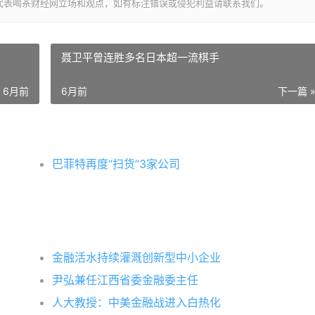
代表喝茶财经网立场和观点，如有标注错误或侵犯利益请联系我们。
聂卫平曾连胜多名日本超一流棋手
6月前
6月前
下一篇 
巴菲特再度“扫货”3家公司
金融活水持续灌溉创新型中小企业
尹弘兼任江西省委金融委主任
人大教授：中美金融战进入白热化