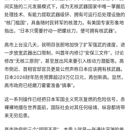
间实施的二元发展模式下，成为无核武器国家中唯一掌握后
处理技术、有能力提取武器级钚、拥有可运行后处理设施的
“核门槛国”，具备随时民转军的核潜力。有美国专家形象地
指出，“日本只需要拧动一把螺丝刀，便可拥有核武器”。
高市上台没几天，就明目张胆地加快了扩军强武的速度，进
一步放宽武器出口限制，叫嚣年内修订“安保三文件”，讨论
修改“无核三原则”，甚至放出风来要引入核动力潜艇等。高
市侧近、首相官邸官员更是公然声称日本应该拥有核武器。
日本2026财年防务预算超过9万亿日元，再创新高。显然，
高市政府已经磨刀霍霍准备“搞事”。
这一系列操作已经把日本军国主义死灰复燃的危险信号，赤
裸裸地摆在世界面前，国际社会对其任何绥靖、纵容都将带
来无穷后患。
高市政府的三个“顽固不变”，本质上就是一张通往深渊的单