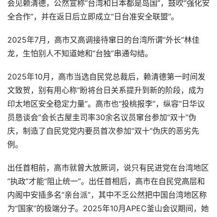
会见赖清德，公然宣称“台湾和日本都是岛国”，鼓吹“强化安
全合作”，并在返日后立即成立“日台准安全联盟”。
2025年7月，高市又高调接待窜日的台湾所谓“外长”林佳
龙，生怕别人不知道她和“台独”串通勾结。
2025年10月，高市当选自民党总裁后，赖清德第一时间发
文致贺，别有用心称“盼将台日关系提升到新的阶段，成为
印太地区安全稳定力量”。高市也“投桃报李”，纵容“日华议
员恳谈会”会长古屋圭司率30余名议员窜台参加“双十”伪
庆，制造了自民党党内要员首次参加“双十”伪庆的恶劣先
例。
出任首相前，高市就曾大放厥词，说只有民进党在台湾地区
“执政”才能“阻止统一”。出任首相后，高市在自民党高层和
内阁中安插多名“亲台派”，其中不乏公然把中国台湾地区称
为“国家”的极端分子。2025年10月APEC釜山会议期间，她