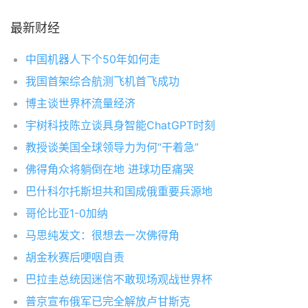
最新财经
中国机器人下个50年如何走
我国首架综合航测飞机首飞成功
博主谈世界杯流量经济
宇树科技陈立谈具身智能ChatGPT时刻
教授谈美国全球领导力为何“干着急”
佛得角众将躺倒在地 进球功臣痛哭
巴什科尔托斯坦共和国成俄重要兵源地
哥伦比亚1-0加纳
马思纯发文：很想去一次佛得角
胡金秋赛后哽咽自责
巴拉圭总统因迷信不敢现场观战世界杯
普京宣布俄军已完全解放卢甘斯克