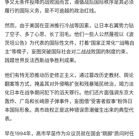
争又无条件投降的战败国而言，遵循战后国际秩序是其必须
履行的国际义务，是不可逾越的政治红线。
然而，由于美国在亚洲推行冷战等因素，让日本右翼势力钻
了空子、多了心思、长了羽毛。他们一些人公然蔑视以《波
茨坦公告》为代表的国际性文件，打着“国家正常化”“战略自
主”等幌子，妄图突破国际社会对二战战败国的制度约束，
践踏世界反法西斯战争胜利成果。
他们有恃无恐推动历史修正主义，通过篡改历史教材、舆论
翻案等方式，掩盖其对外侵略扩张和残暴殖民统治，竭力淡
化日本在战争期间犯下的滔天罪行。他们还片面强调东京大
轰炸、广岛和长崎原子弹事件，妄图借“受害者叙事”粉饰日
本国际形象。高市政权正是这种错误思潮催生出来的典型代
表。
早在1994年，高市早苗作为众议员就在国会“跳脚”质问时任