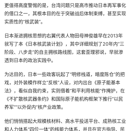
更值得高度警惕的是，台湾问题只是高市推动日本再军事化
的借口之一，其根本目的在于突破战后体制束缚，甚至实现
实质性的“核武装”。
日本渐进拥核思想的右翼代表人物田母神俊雄早在2013年
就写了本《日本核武装计划》，其中详细规划了20年内“三
阶段、八步走”的自主拥核路线图，这套歪理邪说，早就渗
透到日本的政治实践中。
为达目的，日本一些政客玩起了“明修栈道，暗度陈仓”的把
戏，对外装模作样立“反核”人设，对内出台《原子能基本
法》，看似自我约束，实则借着“和平利用核能”作掩护，在
《不扩散核武器条约》和国际原子能机构框架下推行“以民
养军”“以外促内”核产业政策。
他们悄悄搭起大规模核材料、高水平投送平台、成熟核工业
和人力体系“四位一体”的核能力体系，并且在官方指导、民