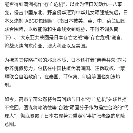
能否得到满洲视作“存亡危机”，以此为借口发动九一八事
变，侵占中国东北。野蛮侵华遭到中华儿女顽强抵抗后，日
本又炮制“ABCD包围圈”（指日本被美、英、中、荷兰四国
联合围堵，以致能源和生命线受到威胁，不得不调头南
下）、“大东亚共荣圈是日本存亡之战”等“存亡危机”谎言，
将战火烧向东南亚、澳大利亚以及美国。
为掩盖其侵略扩张的邪恶本质，日本还打着“亲善共荣”旗号
豢养傀儡势力，包括在中国扶植伪满洲国、汪伪政权、“蒙
疆联合自治政府”，在泰国、菲律宾、印度等国也如法炮
制。
如今，高市早苗公然将台湾问题与日本“存亡危机”关联且拒
不撤回，图谋将赖清德等“台独”顽固分子作为操控台湾的“代
理人”，彻底暴露了日本右翼势力重走军事扩张老路的危险
意图。