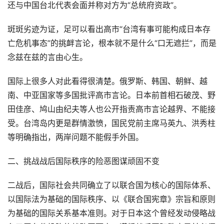
还与中国台北代表会面并称对方为“总统府资政”。
斑斑劣迹为证，足可以看出高市“台湾有事可能构成日本存
亡危机事态”的挑衅言论，根本就不是什么“口无遮拦”，而是
念兹在兹的言由心生。
国际上很多人对此看得很清楚。俄罗斯、韩国、朝鲜、越
南、中亚国家等多国批评高市言论。日本前首相石破茂、野
田佳彦、鸠山由纪夫等人也公开指责高市言论越界、不能接
受。台湾岛内更是群情激愤，国民党前主席马英九、洪秀柱
等明确指出，两岸问题不能假手外国。
二、挑战战后国际秩序的险恶图谋顽固不变
二战后，国际社会共同确立了以联合国为核心的国际体系、
以国际法为基础的国际秩序、以《联合国宪章》宗旨和原则
为基础的国际关系基本准则。对于日本这个曾经发动侵略战