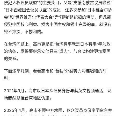
侵犯人权议员联盟”的主要头目，又是“支援南蒙古议员联盟”
“日本西藏国会议员联盟”的成员，还多次参加“日本维吾尔协
会”和“世界维吾尔代表大会”等“疆独”组织搞的活动，但凡能
侵犯中国核心利益、损害中国主权和领土完整的事，就没有
她不撺掇、不掺和的。
在台湾问题上，高市更是把“台湾有事就是日本有事”奉为政
治信条，发誓要继承安倍晋三“遗志”，与台湾构建更加稳固
的关系。
下面浅举几例，看看高市和“台独”分裂势力勾连唱和的前
科：
2021年9月，高市以日本众议员身份与蔡英文视频通话，现
场赫然悬挂台湾地区伪旗。
2025年4月，高市不顾中方劝阻，以众议员身份率团窜台并