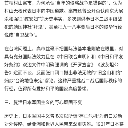
首相村山富市，为何承认“当年的侵略战争是错误的”，认为
村山无权代表日本向中国道歉。高市还曾公开否认南京大屠
杀和强征“慰安妇”等历史事实，多次到供奉日本二战甲级战
犯的靖国神社“拜鬼”，甚至把九一八事变后日本的侵华行径
说成“自卫战争”。
在台湾问题上，高市丝毫不把国际法基本准则放在眼里，对
具有充分国际法效力且在《中日联合声明》和《中日和平友
好条约》双边文件中明确强调的《开罗宣言》《波茨坦公
告》避而不谈，反而张口闭口搬出非法无效的“旧金山和约”
煽炒“台湾地位未定”谬论。这种严重挑战二战后国际秩序的
行径，值得所有爱好和平的国家高度警惕。
三、复活日本军国主义的野心顽固不变
历史上，日本军国主义曾多次以所谓“存亡危机”为借口发动
对外侵略，给亚洲和世界人民带来深重灾难。1931年日本将