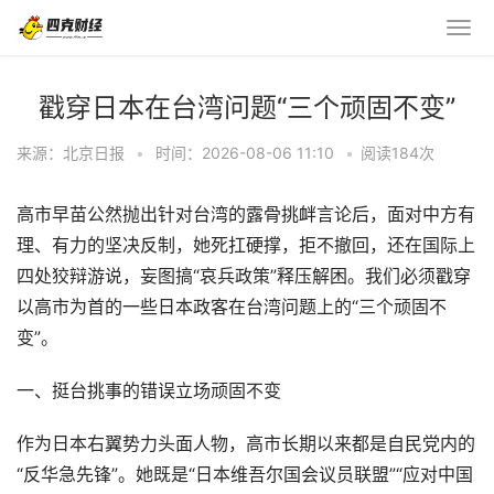
戳穿日本在台湾问题“三个顽固不变”
来源：北京日报
•
时间：2026-08-06 11:10
•
阅读
184
次
高市早苗公然抛出针对台湾的露骨挑衅言论后，面对中方有
理、有力的坚决反制，她死扛硬撑，拒不撤回，还在国际上
四处狡辩游说，妄图搞“哀兵政策”释压解困。我们必须戳穿
以高市为首的一些日本政客在台湾问题上的“三个顽固不
变”。
一、挺台挑事的错误立场顽固不变
作为日本右翼势力头面人物，高市长期以来都是自民党内的
“反华急先锋”。她既是“日本维吾尔国会议员联盟”“应对中国