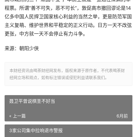
程票。所谓“善不可失，恶不可长”，敦促高市撤回谬论是14
亿多中国人民捍卫国家核心利益的当然之举，更是防范军国
主义复萌、维护世界和平稳定的正义行动。日方一天不改弦
更张，中方就一天不会停止有力斗争。
来源：朝阳少侠
本财经资讯由喝茶财经网发布，版权来源于原作者，不代表喝茶财
经网立场和观点，如有标注错误或侵犯利益请联系我们。
聂卫平曾说棋圣不好当
« 上一篇
6月前
3家公司集中拉响退市警报