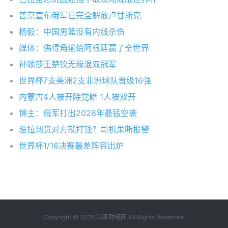
普京宣布俄军已完全解放卢甘斯克
杨毅：中国男篮没有内线杀伤
媒体：佛得角输给阿根廷赢了全世界
孙颖莎王楚钦无缘混双冠军
世界杯7支美洲2支非洲球队晋级16强
内蒙古4人被开除党籍 1人被双开
博主：俄军打出2026年最猛空袭
没拉到货对方就打钱？司机果断报警
世界杯1/16决赛最差阵容出炉
Copyright © 2026
喝茶财经网
All Rights Reserved.