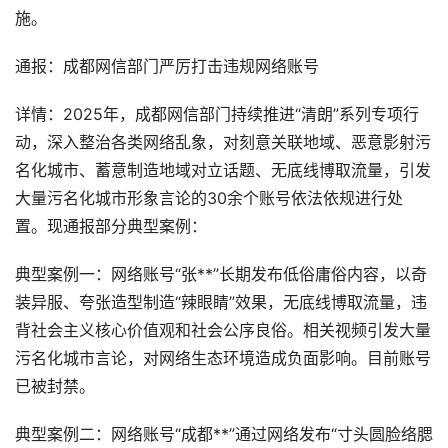
施。
通报：成都网信部门严厉打击违规网络账号
详情：2025年，成都网信部门持续推进“清朗”系列专项行
动，深入整治各类网络乱象，对刻意关联地域、恶意影射污
名化城市、蓄意制造地域对立话题、无底线博取流量，引发
大量污名化城市形象言论的30余个账号依法依规进行处
置。现通报部分典型案例：
典型案例一：网络账号“张**”长期发布低俗庸俗内容，以奇
装异服、夸张造型制造“辣眼睛”效果，无底线博取流量，违
背社会主义核心价值观和社会公序良俗。相关视频引发大量
污名化城市言论，对网络生态环境造成负面影响。目前账号
已被封禁。
典型案例二：网络账号“成都**”通过网络发布“寸头圆脸络腮