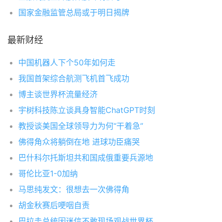
国家金融监管总局或于明日揭牌
最新财经
中国机器人下个50年如何走
我国首架综合航测飞机首飞成功
博主谈世界杯流量经济
宇树科技陈立谈具身智能ChatGPT时刻
教授谈美国全球领导力为何“干着急”
佛得角众将躺倒在地 进球功臣痛哭
巴什科尔托斯坦共和国成俄重要兵源地
哥伦比亚1-0加纳
马思纯发文：很想去一次佛得角
胡金秋赛后哽咽自责
巴拉圭总统因迷信不敢现场观战世界杯