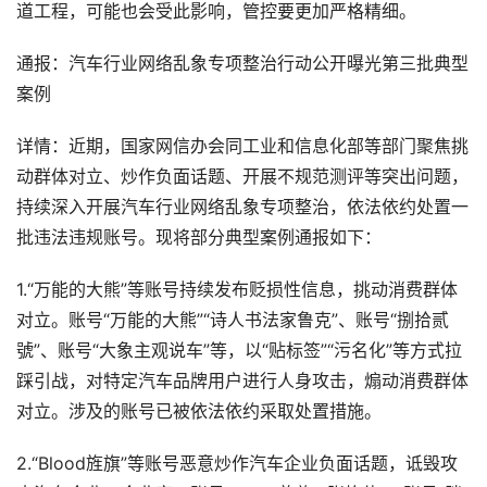
道工程，可能也会受此影响，管控要更加严格精细。
通报：汽车行业网络乱象专项整治行动公开曝光第三批典型
案例
详情：近期，国家网信办会同工业和信息化部等部门聚焦挑
动群体对立、炒作负面话题、开展不规范测评等突出问题，
持续深入开展汽车行业网络乱象专项整治，依法依约处置一
批违法违规账号。现将部分典型案例通报如下：
1.“万能的大熊”等账号持续发布贬损性信息，挑动消费群体
对立。账号“万能的大熊”“诗人书法家鲁克”、账号“捌拾贰
號”、账号“大象主观说车”等，以“贴标签”“污名化”等方式拉
踩引战，对特定汽车品牌用户进行人身攻击，煽动消费群体
对立。涉及的账号已被依法依约采取处置措施。
2.“Blood旌旗”等账号恶意炒作汽车企业负面话题，诋毁攻