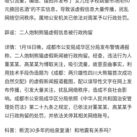
吸引流量，编造、摆拍并发布了“女儿在学校跳蚤市场用50
元换回名酒”的不实信息，导致该虚假信息大量传播，扰乱
网络空间秩序。属地公安机关已依法对周某予以行政处罚。
辟谣：二人炮制熊猫虚假信息被行政拘留
详情：1月18日晚，成都市公安局成华区分局发布警情通报
称，二人炮制熊猫虚假新闻被行政拘留。经查，违法行为人
董某某、高某某为博取关注，吸引流量，故意歪曲事实，利
用技术手段伪造题为《成都：两只雄性四川大熊猫首次成功
自然交配》的虚假新闻报道截图，配以误导性文字在网上发
布传播，引发大量关注，扰乱网络秩序，造成不良社会影
响。成都市公安局成华区分局依照《中华人民共和国治安管
理处罚法》第二十九条之规定，已依法对董某某、高某某予
以行政拘留的处罚，并依法关停其相关网络账号。
科普：断流30多年的枯泉复涌！和地震有关系吗？