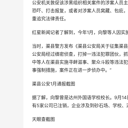
公安机关敦促该涉黑组织相关案件的涉案人员主
恐吓、打击报复，或者对涉案人员窝藏、包庇，
重追究法律责任。
红星新闻记者了解到，今年1月，向黎等人因实
当时，渠县警方发布《渠县公安局关于征集渠县
公安局经过缜密侦查，打掉一违法犯罪团伙，抓
中等人在渠县实施寻衅滋事、聚众斗殴等违法犯
事强制措施，案件正在进一步侦办中。”
渠县公安1月通报截图
据了解，向黎曾是达州外国语学校校长。9月1
有5家公司已注销，企业涉及到砂石场、学校、
天眼查截图