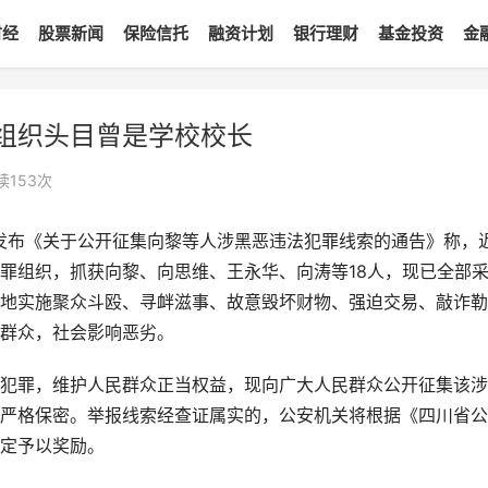
财经
股票新闻
保险信托
融资计划
银行理财
基金投资
金
组织头目曾是学校校长
读
153
次
”发布《关于公开征集向黎等人涉黑恶违法犯罪线索的通告》称，
罪组织，抓获向黎、向思维、王永华、向涛等18人，现已全部
地实施聚众斗殴、寻衅滋事、故意毁坏财物、强迫交易、敲诈勒
群众，社会影响恶劣。
犯罪，维护人民群众正当权益，现向广大人民群众公开征集该涉
严格保密。举报线索经查证属实的，公安机关将根据《四川省公
定予以奖励。