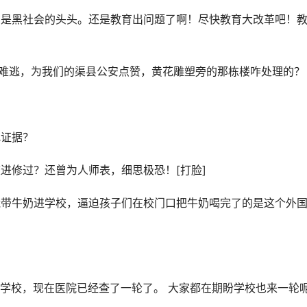
却是黑社会的头头。还是教育出问题了啊！尽快教育大改革吧！
，在劫难逃，为我们的渠县公安点赞，黄花雕塑旁的那栋楼咋处理的？
？
找证据？
进修过？还曾为人师表，细思极恐！[打脸]
能带牛奶进学校，逼迫孩子们在校门口把牛奶喝完了的是这个外
查学校，现在医院已经查了一轮了。 大家都在期盼学校也来一轮