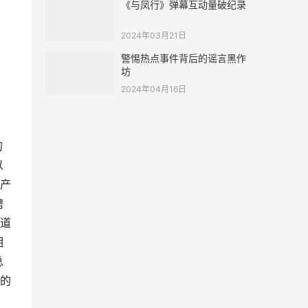
《与凤行》弹幕互动量破纪录
2024年03月21日
警惕热点事件背后的谣言黑作
坊
2024年04月16日
的
以
产
聘
道
相
总
的