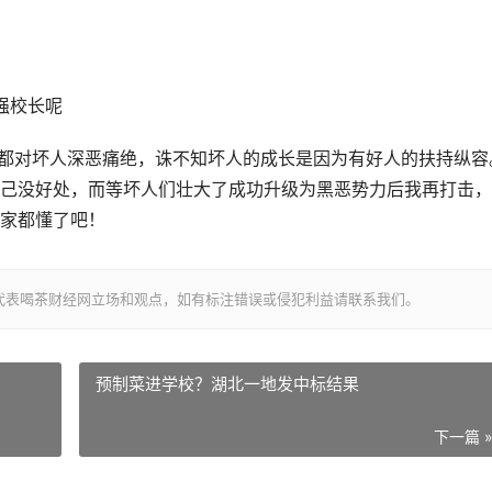
？
强校长呢
们都对坏人深恶痛绝，诛不知坏人的成长是因为有好人的扶持纵容
己没好处，而等坏人们壮大了成功升级为黑恶势力后我再打击，
家都懂了吧！
代表喝茶财经网立场和观点，如有标注错误或侵犯利益请联系我们。
预制菜进学校？湖北一地发中标结果
下一篇 