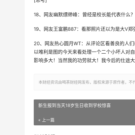
[思考]
18、网友幽默缥缈峰：曾经是校长能代表什么
19、网友王富鹏887：看那照片还以为是大V郑
20、网友热心圆月WT：从评论区看善良的人
以唯利是图的今天来看处理一个二个小坏人对自
影响多大！当然我的功劳就大！我今后的仕途大
本财经资讯由喝茶财经网发布，版权来源于原作者，不
新生报到当天18岁生日收到学校惊喜
« 上一篇