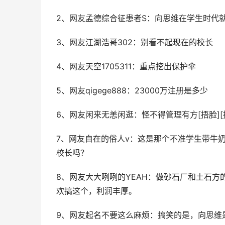
2、网友孟德综合征患者S：向思维在学生时代就
3、网友江湖浩哥302：别看不起现在的校长
4、网友天空1705311：重点挖出保护伞
5、网友qigege888：23000万注册是多少
6、网友闲来无恙闲逛：怪不得管理有方[捂脸][
7、网友自在的俗人v：这是那个不准学生带牛
校长吗？
8、网友大大咧咧的YEAH：做砂石厂和土石
欢搞这个，利润丰厚。
9、网友起名不要这么麻烦：搞笑的是，向思维是