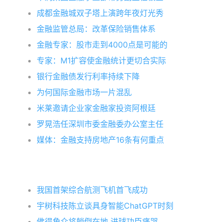
成都金融城双子塔上演跨年夜灯光秀
金融监管总局：改革保险销售体系
金融专家：股市走到4000点是可能的
专家：M1扩容使金融统计更切合实际
银行金融债发行利率持续下降
为何国际金融市场一片混乱
米莱邀请企业家金融家投资阿根廷
罗晃浩任深圳市委金融委办公室主任
媒体：金融支持房地产16条有何重点
我国首架综合航测飞机首飞成功
宇树科技陈立谈具身智能ChatGPT时刻
佛得角众将躺倒在地 进球功臣痛哭