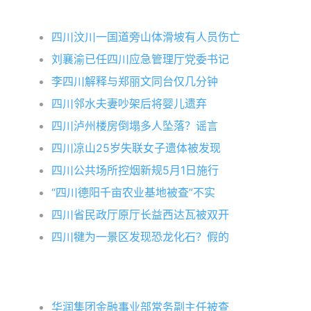
四川汶川一国道旁山体滑坡有人员伤亡
刘襄渝已任四川应急管理厅党委书记
李四川解释与郑丽文同台仅几分钟
四川邻水夫妻吵架后将婴儿遗弃
四川泸州楼房倒塌多人坠落？谣言
四川凉山25岁失联女子遗体被发现
四川公共场所控烟新规5月1日施行
“四川德阳千亩农业基地被查”不实
四川省民政厅原厅长益西达瓦被双开
四川犍为一景区发现恐龙化石？假的
华润集团金融事业部常务副主任被查