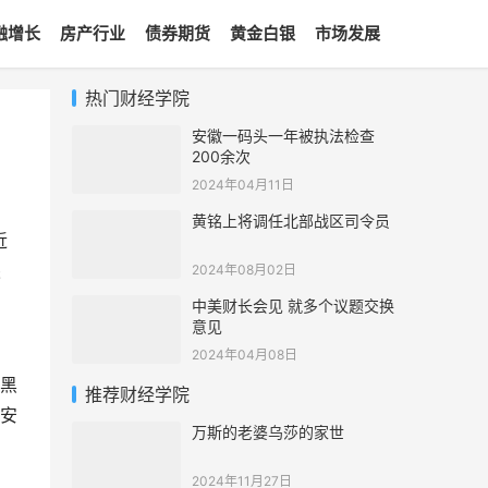
融增长
房产行业
债券期货
黄金白银
市场发展
热门财经学院
安徽一码头一年被执法检查
200余次
2024年04月11日
黄铭上将调任北部战区司令员
近
采
2024年08月02日
中美财长会见 就多个议题交换
意见
2024年04月08日
黑
推荐财经学院
安
万斯的老婆乌莎的家世
2024年11月27日