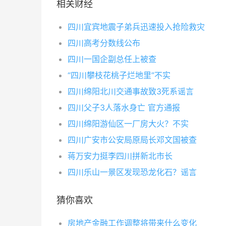
相关财经
四川宜宾地震子弟兵迅速投入抢险救灾
四川高考分数线公布
四川一国企副总任上被查
“四川攀枝花桃子烂地里”不实
四川绵阳北川交通事故致3死系谣言
四川父子3人落水身亡 官方通报
四川绵阳游仙区一厂房大火？不实
四川广安市公安局原局长邓文国被查
蒋万安力挺李四川拼新北市长
四川乐山一景区发现恐龙化石？谣言
猜你喜欢
房地产金融工作调整将带来什么变化