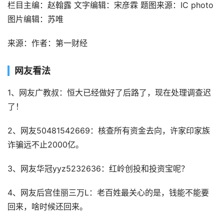
栏目主编：赵翰露 文字编辑：宋彦霖 题图来源：IC photo
图片编辑：苏唯
来源：作者：第一财经
网友看法
1、网友广教叔：恒大已经做好了后路了，现在处理调查迟
了！
2、网友50481542669：核查所有资金去向，许家印家族
诈骗远不止2000亿。
3、网友华冠yyz5232636：红岭创投和投资宝呢？
4、网友后宫佳丽三万L：老百姓最关心的是，钱能不能要
回来，啥时候还回来。