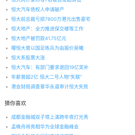
恒大汽车债权人申请破产
恒大前总裁亏损7800万港元出售豪宅
恒大地产：全力推进保交楼等工作
恒大地产被罚款41.75亿元
曝恒大曾以国足练兵为由报价吴曦
恒大系股票大涨
恒大汽车：有部门要求退回19亿奖补
年薪曾超2亿 恒大二号人物“失联”
港会财局调查普华永道审计恒大失败
猜你喜欢
成都金融城双子塔上演跨年夜灯光秀
孟晚舟将亮相华为全球金融峰会