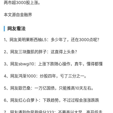
两市超3000股上涨。
本文源自金融界
网友看法
1、网友英明果断西柚L5：多少年了，还在3000点呢？
2、网友三块腹肌的胖子：这直得上头条？
3、网友sbwgi10：上涨下跌随心操作，真牛，懂得都懂
4、网友鸿渐1000：炒股四年，亏了三分之一。
5、网友歐巴桑：一万亿国债，只能推高10天左右。
6、网友红心白萝卜：下跌趋势，不过过程会涨涨跌跌
7、网友遇到你是我缘分333：不要高兴太早，高开低走