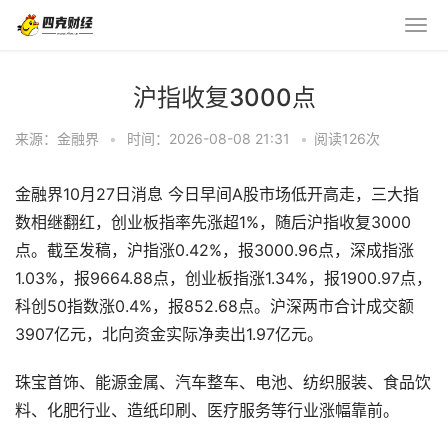
沪指收复3000点
来源：金融界
•
时间：2026-08-08 21:31
•
阅读
126
次
金融界10月27日消息 今日早间A股市场低开高走，三大指
数相继翻红，创业板指率先涨超1%，随后沪指收复3000
点。截至发稿，沪指涨0.42%，报3000.96点，深成指涨
1.03%，报9664.88点，创业板指涨1.34%，报1900.97点，
科创50指数涨0.4%，报852.68点。沪深两市合计成交额
3907亿元，北向资金实际净卖出1.97亿元。
珠宝首饰、能源金属、汽车整车、电池、纺织服装、食品饮
料、化肥行业、造纸印刷、医疗服务等行业涨幅靠前。