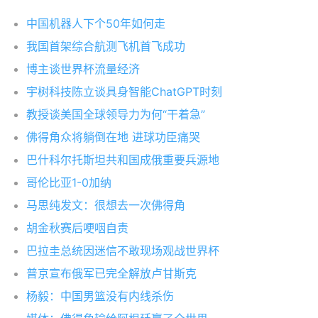
中国机器人下个50年如何走
我国首架综合航测飞机首飞成功
博主谈世界杯流量经济
宇树科技陈立谈具身智能ChatGPT时刻
教授谈美国全球领导力为何“干着急”
佛得角众将躺倒在地 进球功臣痛哭
巴什科尔托斯坦共和国成俄重要兵源地
哥伦比亚1-0加纳
马思纯发文：很想去一次佛得角
胡金秋赛后哽咽自责
巴拉圭总统因迷信不敢现场观战世界杯
普京宣布俄军已完全解放卢甘斯克
杨毅：中国男篮没有内线杀伤