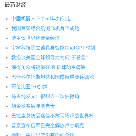
最新财经
中国机器人下个50年如何走
我国首架综合航测飞机首飞成功
博主谈世界杯流量经济
宇树科技陈立谈具身智能ChatGPT时刻
教授谈美国全球领导力为何“干着急”
佛得角众将躺倒在地 进球功臣痛哭
巴什科尔托斯坦共和国成俄重要兵源地
哥伦比亚1-0加纳
马思纯发文：很想去一次佛得角
胡金秋赛后哽咽自责
巴拉圭总统因迷信不敢现场观战世界杯
普京宣布俄军已完全解放卢甘斯克
杨毅：中国男篮没有内线杀伤