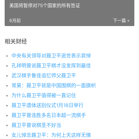
美国将暂停对75个国家的所有签证
6月前
下一篇 »
相关财经
中央有关领导对聂卫平逝世表示哀悼
孔祥明曾说聂卫平棋才没发挥到最佳
武汉棋手鲁佳追忆师父聂卫平
常昊：聂卫平就是中国围棋的一面旗帜
为什么聂卫平值得被一直记住
聂卫平遗体送别仪式1月18日举行
聂卫平曾连胜多名日本超一流棋手
聂卫平曾说棋圣不好当
女儿悼念聂卫平：为何上天这样无情