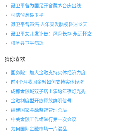
聂卫平曾为国足开窖藏茅台庆出线
柯洁悼念聂卫平
聂卫平曾患癌 去年突发脑梗昏迷12天
聂卫平女儿发讣告：风骨长存 永远怀念
棋圣聂卫平病逝
猜你喜欢
国务院：加大金融支持实体经济力度
前4个月我国金融如何支持实体经济
成都金融城双子塔上演跨年夜灯光秀
金融制度型开放释放鲜明信号
组建国家金融监督管理总局
中美金融工作组举行第一次会议
为何国际金融市场一片混乱