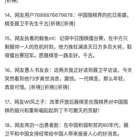
[祈祷]
14、网友用户7688876679878：中国围棋界的抗日英雄，
棋圣聂卫平先生千古[祈祷][祈祷]
15、网友执着的鲸鱼mI：记得中日围棋擂台赛，在中方只
剩聂帅一人的危机时刻，他力挽狂澜连灭日方多员大将，取
得擂台赛冠军。愿聂棋圣一路走好，千古。
16、网友惠人书友会：这两天我正好读到聂卫平访谈，今天
突然看到他73岁离世消息，震惊。一代棋圣，那么年轻，
真是可惜。[祈祷][祈祷][祈祷]
17、网友Wl风之子：改革开放后聂棋圣在围棋界对中国围
棋的振兴和重新崛起起到了不可磨灭的贡献！
18、网友亮剑一出勇者胜：在中国积弱积贫的80年代，聂
卫平和中国女排经常给中国人带来振奋人心的好消息。