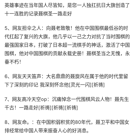
英雄事迹在当年国人尽皆知，是您一人独扛抗日大旗创造了
十一连胜的记录聂棋圣一路走好
5、网友担伞之人：向聂老致敬！他在中国围棋最低谷的时
代扛起了复兴的大旗，他几乎以一己之力对抗了当时围棋的
最强国家日本，打破了日本超一流棋手的神话，激活了中国
围棋，他对中国围棋的贡献永载史册！聂棋圣当之无愧，永
垂不朽！
6、网友天天笛声：大名鼎鼎的聂旋风在属于他的时代里留
下了深刻的印记 我深刻怀念他[灵光一闪][祈祷]
7、网友高冷天空op：沉痛悼念一代围棋风云人物！聂先生
千古！一路走好[祈祷][祈祷][祈祷]
8、网友命。：在中国积弱积贫的80年代，聂卫平和中国女
排经常给中国人带来振奋人心的好消息。