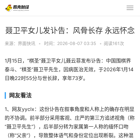
聂卫平女儿发讣告：风骨长存 永远怀念
来源：界面快讯
•
时间：2026-08-07 03:35
•
阅读
161
次
1月15日，“棋圣”聂卫平女儿聂云菲发布讣告：中国围棋界
泰斗、“棋圣”聂卫平先生，因病医治无效，于2026年1月14
日晚22时55分与世长辞，享年73岁。
网友看法
1、网友yyclx：这份讣告在叙事角度和人称上的确存在明显
的不协调。前半部分采用客观、庄严的第三方追述视角（称
“聂卫平先生”），后半部分转为家属第一人称的缅怀口吻
（称“父亲”），导致整体语气和身份定位出现断裂。这种混