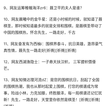
9、网友运筹帷幄海洋zr6：聂卫平的夫人是谁？
10、网友晨曦中的金牛星：还是小时候的时候，就知道了聂
棋圣，那时候知道最多的就是女排和围棋，是聂棋圣带动了
中国的围棋热，怀念先生，一路走好，千古
11、网友奋发有为西柚i：围棋界泰斗，抗日英雄，激昂豪气
真性情，聂先生一路走好[祈祷][祈祷][祈祷]
12、网友西湖渔隐士：一子悬天扶汉帜， 三军拔帜慑倭
芒。
13、网友知情达理河流dZ：是您的围棋抗日，刮起了全国
的围棋热潮，我也从那时起爱上围棋，打您的棋谱成为常
事，险战小林，力克加滕，终胜滕泽，每一局棋谱还记忆犹
新！先生，一路走好，天堂里你依然是棋圣！[祈祷][祈祷]