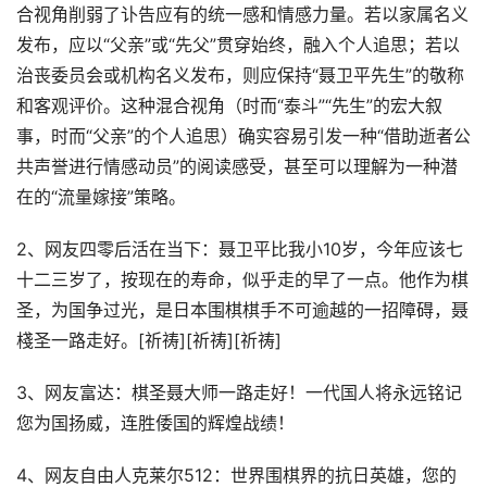
合视角削弱了讣告应有的统一感和情感力量。若以家属名义
发布，应以“父亲”或“先父”贯穿始终，融入个人追思；若以
治丧委员会或机构名义发布，则应保持“聂卫平先生”的敬称
和客观评价。这种混合视角（时而“泰斗”“先生”的宏大叙
事，时而“父亲”的个人追思）确实容易引发一种“借助逝者公
共声誉进行情感动员”的阅读感受，甚至可以理解为一种潜
在的“流量嫁接”策略。
2、网友四零后活在当下：聂卫平比我小10岁，今年应该七
十二三岁了，按现在的寿命，似乎走的早了一点。他作为棋
圣，为国争过光，是日本围棋棋手不可逾越的一招障碍，聂
棧圣一路走好。[祈祷][祈祷][祈祷]
3、网友富达：棋圣聂大师一路走好！一代国人将永远铭记
您为国扬威，连胜倭国的辉煌战绩！
4、网友自由人克莱尔512：世界围棋界的抗日英雄，您的