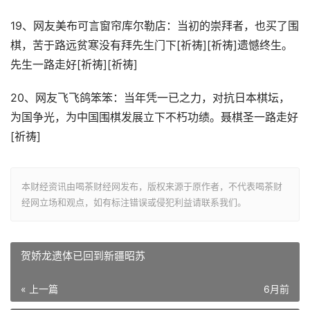
19、网友美布可言窗帘库尔勒店：当初的崇拜者，也买了围
棋，苦于路远贫寒没有拜先生门下[祈祷][祈祷]遗憾终生。
先生一路走好[祈祷][祈祷]
20、网友飞飞鸽笨笨：当年凭一已之力，对抗日本棋坛，
为国争光，为中国围棋发展立下不朽功绩。聂棋圣一路走好
[祈祷]
本财经资讯由喝茶财经网发布，版权来源于原作者，不代表喝茶财
经网立场和观点，如有标注错误或侵犯利益请联系我们。
贺娇龙遗体已回到新疆昭苏
« 上一篇
6月前