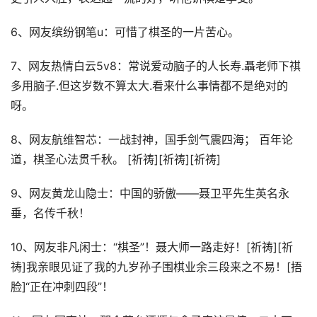
6、网友缤纷钢笔u：可惜了棋圣的一片苦心。
7、网友热情白云5v8：常说爱动脑子的人长寿.聶老师下祺
多用脑子.但这岁数不算太大.看来什么事情都不是绝对的
呀。
8、网友航维智芯：一战封神，国手剑气震四海； 百年论
道，棋圣心法贯千秋。 [祈祷][祈祷][祈祷]
9、网友黄龙山隐士：中国的骄傲——聂卫平先生英名永
垂，名传千秋！
10、网友非凡闲士：“棋圣”！聂大师一路走好！[祈祷][祈
祷]我亲眼见证了我的九岁孙子围棋业余三段来之不易！[捂
脸]“正在冲刺四段”！