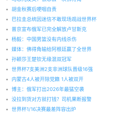
胡金秋赛后哽咽自责
巴拉圭总统因迷信不敢现场观战世界杯
普京宣布俄军已完全解放卢甘斯克
杨毅：中国男篮没有内线杀伤
媒体：佛得角输给阿根廷赢了全世界
孙颖莎王楚钦无缘混双冠军
世界杯7支美洲2支非洲球队晋级16强
内蒙古4人被开除党籍 1人被双开
博主：俄军打出2026年最猛空袭
没拉到货对方就打钱？司机果断报警
世界杯1/16决赛最差阵容出炉