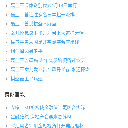
聂卫平遗体送别仪式1月18日举行
聂卫平曾连胜多名日本超一流棋手
聂卫平曾说棋圣不好当
女儿悼念聂卫平：为何上天这样无情
聂卫平曾为国足开窖藏茅台庆出线
柯洁悼念聂卫平
聂卫平曾患癌 去年突发脑梗昏迷12天
聂卫平女儿发讣告：风骨长存 永远怀念
棋圣聂卫平病逝
猜你喜欢
专家：M1扩容使金融统计更切合实际
金融维稳 房地产会迎来复苏吗
《追风者》用金融视角打开谍战题材