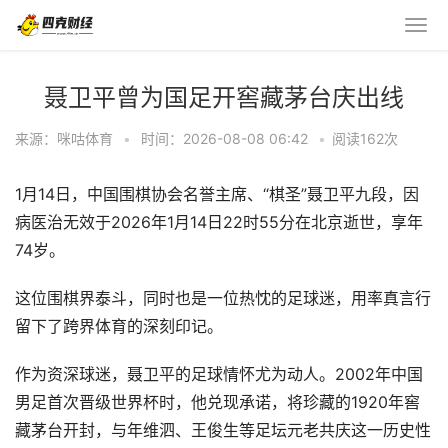
聂卫平曾为国足开窖藏茅台庆出线
来源：咪咕体育
•
时间：2026-08-08 06:42
•
阅读
162
次
1月14日，中国围棋协会名誉主席、“棋圣”聂卫平九段，因
病医治无效于2026年1月14日22时55分在北京逝世，享年
74岁。
这位围棋界泰斗，同时也是一位热忱的足球迷，用率真言行
留下了跨界体育的深刻印记。
作为资深球迷，聂卫平的足球情怀尤为动人。2002年中国
男足首次晋级世界杯时，他兑现承诺，将珍藏的1920年窖
藏茅台开封，与年维泗、王俊生等足坛元老共庆这一历史性