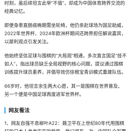
时刻，虽后续坦言此举“不值”，却成为中国体育跨界交流的
经典记忆。
即便身患直肠癌晚期需坐轮椅，他仍亲赴球场为国足助威，
2022年世界杯、2024年欧洲杯期间还跨界担任解说嘉宾，
以犀利观点引发关注。
他始终坚信足球与围棋的“大局观”相通，多次直言国足“技不
如人”，指出球员缺乏全局视野的核心问题，提议通过围棋
训练提升球员素养，并倡导效仿徐根宝青训模式重建队伍。
66岁时，他坦言余生两大心愿，其一是围棋在世界普及、
另一个便是中国足球再度进军世界杯。
网友看法
1、网友自强不息柳叶A22：聂卫平在上世纪80年代用围棋