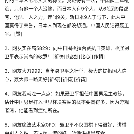
打的日本人老老实实的称臣。我记得有一次，中国队全军覆
没，只有他一个人没输，而日本人有9个人，从6段到9段都
有，他凭一人之力，连闯9关，斩日本9人于马下，此为中
国赢得了荣誉，日本人到现在都没想通。中国人民记得聂卫
平。[赞]
2、网友实在高5829：向中日围棋擂台赛抗日英雄、棋圣聂
卫平表示崇高的敬意！[祈祷][蜡烛][比心][作揖]
3、网友大刀999：当年聂卫平之壮举，极大的提振国人信
心，聂大师一路走好[祈祷][祈祷][祈祷]
4、网友我就吃一点点：如果聂卫平担任中国男足主教练，
估计中国男足打入世界杯决赛圈的概率要高得多，因为旁观
者清，他能看到症结所在。
5、网友魔法艺术家0FD：聂卫平不仅围棋下得很好，讲棋
更引人入胜，表达超一流的好，听他讲棋是享受。