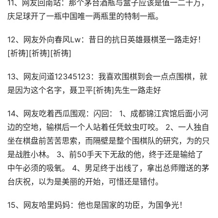
11、网友回南站：那个茅台酒瓶与盒子应该是值一二十万，
庆足球开了一瓶中国唯一两瓶里的特制一瓶。
12、网友外向春风Lw：昔日的抗日英雄聂棋圣一路走好！
[祈祷][祈祷][祈祷]
13、网友问道12345123：我喜欢围棋到会一点点围棋，就
是因为这个名字，聂卫平[祈祷]先生一路走好
14、网友吃着西瓜围观：闪回： 1、成都锦江宾馆后面小河
边的空地，输棋后一个人站着任凭蚊虫叮咬。 2、一人独自
坐在棋盘前苦苦思索，而隔壁是整个围棋队的研究，为的只
是战胜小林。 3、前50手天下无敌的他，终于还是输给了
中午必须的吸氧。 4、男足终于出线了，拿出总师赠送的茅
台庆祝，以为是美丽的开始，可惜还是错付。
15、网友哈里妈妈：他也是国家的功臣，为国争光！