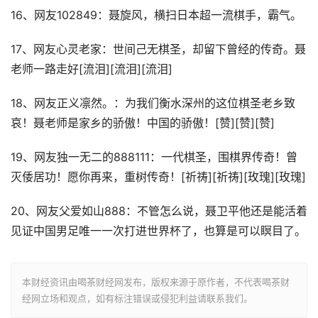
16、网友102849：聂旋风，横扫日本超一流棋手，霸气。
17、网友心灵老家：世间己无棋圣，却留下曾经的传奇。聂
老师一路走好[流泪][流泪][流泪]
18、网友正义凛然。：为我们衡水深州的这位棋圣老乡致
哀！聂老师是家乡的骄傲！中国的骄傲！[赞][赞][赞]
19、网友独一无二的888111：一代棋圣，围棋界传奇！曾
灭倭居功！愿你再来，重树传奇！[祈祷][祈祷][玫瑰][玫瑰]
20、网友父爱如山888：不管怎么说，聂卫平他还是能活着
见证中国男足唯一一次打进世界杯了，也算是可以瞑目了。
本财经资讯由喝茶财经网发布，版权来源于原作者，不代表喝茶财
经网立场和观点，如有标注错误或侵犯利益请联系我们。