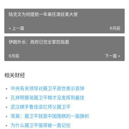
陆克文为何提前一年离任澳驻美大使
« 上一篇
6月前
伊朗外长：政府已完全掌控局面
6月前
下一篇 »
相关财经
中央有关领导对聂卫平逝世表示哀悼
孔祥明曾说聂卫平棋才没发挥到最佳
武汉棋手鲁佳追忆师父聂卫平
常昊：聂卫平就是中国围棋的一面旗帜
为什么聂卫平值得被一直记住