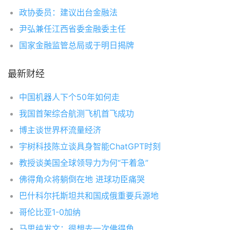
政协委员：建议出台金融法
尹弘兼任江西省委金融委主任
国家金融监管总局或于明日揭牌
最新财经
中国机器人下个50年如何走
我国首架综合航测飞机首飞成功
博主谈世界杯流量经济
宇树科技陈立谈具身智能ChatGPT时刻
教授谈美国全球领导力为何“干着急”
佛得角众将躺倒在地 进球功臣痛哭
巴什科尔托斯坦共和国成俄重要兵源地
哥伦比亚1-0加纳
马思纯发文：很想去一次佛得角