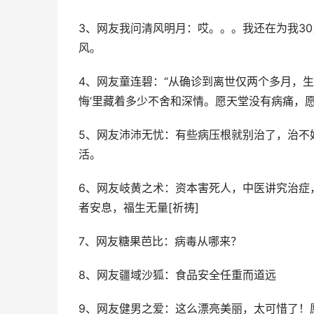
3、网友我问清风明月：哎。。。我还在为我3
风。
4、网友童连碧：“从确诊到离世仅两个多月，
悔’里藏着多少不舍和深情。愿天堂没有病痛，
5、网友沛沛无忧：有些病压根就别治了，治不
活。
6、网友岐黄之术：资本害死人，中医讲究治症
者安息，福生无量[祈祷]
7、网友糖果芭比：病毒从哪来？
8、网友疆域沙狐：食品安全任重而道远
9、网友健男之爱：这么漂亮美丽，太可惜了！