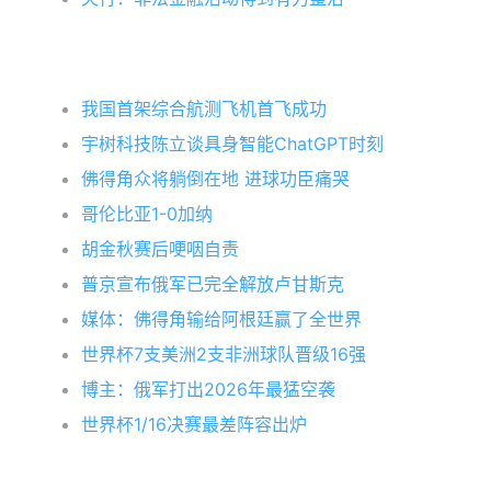
我国首架综合航测飞机首飞成功
宇树科技陈立谈具身智能ChatGPT时刻
佛得角众将躺倒在地 进球功臣痛哭
哥伦比亚1-0加纳
胡金秋赛后哽咽自责
普京宣布俄军已完全解放卢甘斯克
媒体：佛得角输给阿根廷赢了全世界
世界杯7支美洲2支非洲球队晋级16强
博主：俄军打出2026年最猛空袭
世界杯1/16决赛最差阵容出炉