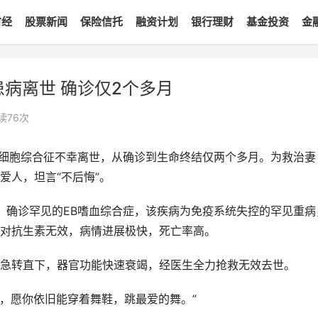
财经
股票新闻
保险信托
融资计划
银行理财
基金投资
金
患病离世 确诊仅2个多月
读
76
次
噬血细胞综合征不幸离世，从确诊到生命终结仅两个多月。为救治妻
爱人，坦言“不后悔”。
医，确诊罕见的EB嗜血综合症，该疾病为免疫系统失控的罕见重病
对抗生素无效，病情进展极快，死亡率高。
情急转直下，器官功能快速衰竭，经医生全力抢救无效去世。
病，愿你依旧能穿着舞鞋，跳最爱的舞。”