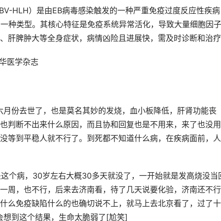
BV-HLH）是由EB病毒感染触发的一种严重免疫过度反应性疾病
的一种类型。其核心特征是免疫系统异常活化，导致大量细胞因
、肝脾肿大等全身症状，病情凶险且进展快，需及时诊断和治疗
中华医学杂志
六月份去世了，也是莫名其妙的发烧，血小板降低，肝肾功能丧
也判断不出来什么原因，而且协和回复也是不用来，来了也没用
没等到平稳人就不行了。到死都不知道什么病，在疾病面前，人
是这个病，30岁左右大概30多天就没了，一开始就是发高烧没当
一周，也不行，后来去济南看，待了几天说要化验，济南还不行
什么免疫缺陷什么的也确切说不上，就马上去北京看了，过了十
想到这个结果，生命太脆弱了[尬笑]