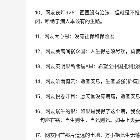
10、网友夜灯925：西医没有治法，但就是
闭，断绝了病人本该有的生路。
11、网友大心思：没有社保和保险麽
12、网友美离间祸众国：人生得意须尽欢，莫使
13、网友英明果断熊猫AM：希望全中国抵制预制
14、网友听雨倚云：逝者安息，生者坚强[祈祷][
15、网友悦卷开目：愿天堂没有病痛，逝者安
16、网友蜗牛的狠：如果是我得了这个病，我
一句座右铭：当生则生，当死则死。如果上天要
17、网友回首那片遥远的土地：万小艳此生无憾