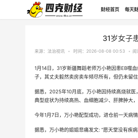
财经首页
每天
31岁女子
来源：法治视讯
•
时间：2026-08-08 00:53
•
阅
1月14日，31岁新疆舞蹈老师万小艳因患EB
子，其丈夫毅然卖房卖车倾尽所有，但仍未留住
据悉，2025年10月底，万小艳因持续高烧就
典型症状为持续高热、血细胞减少、肝脾肿大，
今年1月7日，万小艳配型成功，进仓前一天病
据悉，万小艳的姐姐悲痛发文: “愿天堂没有疾