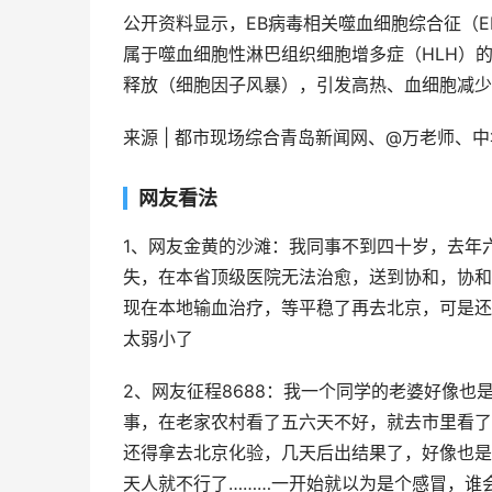
公开资料显示，EB病毒相关噬血细胞综合征（E
属于噬血细胞性淋巴组织细胞增多症（HLH）
释放（细胞因子风暴），引发高热、血细胞减少
来源 | 都市现场综合青岛新闻网、@万老师、
网友看法
1、网友金黄的沙滩：我同事不到四十岁，去年
失，在本省顶级医院无法治愈，送到协和，协和
现在本地输血治疗，等平稳了再去北京，可是还
太弱小了
2、网友征程8688：我一个同学的老婆好像也
事，在老家农村看了五六天不好，就去市里看了
还得拿去北京化验，几天后出结果了，好像也是
天人就不行了………一开始就以为是个感冒，谁会