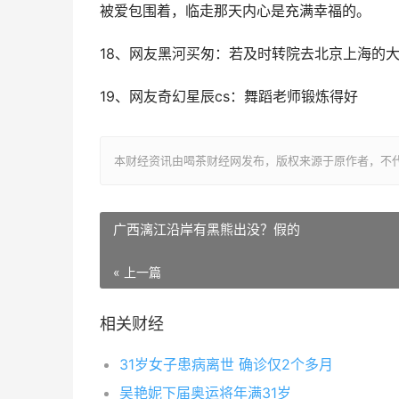
被爱包围着，临走那天内心是充满幸福的。
18、网友黑河买匆：若及时转院去北京上海的
19、网友奇幻星辰cs：舞蹈老师锻炼得好
本财经资讯由喝茶财经网发布，版权来源于原作者，不
广西漓江沿岸有黑熊出没？假的
« 上一篇
相关财经
31岁女子患病离世 确诊仅2个多月
吴艳妮下届奥运将年满31岁