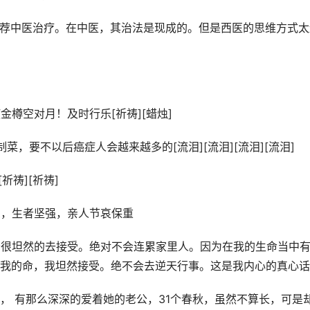
不推荐中医治疗。在中医，其治法是现成的。但是西医的思维方式太
金樽空对月！及时行乐[祈祷][蜡烛]
菜，要不以后癌症人会越来越多的[流泪][流泪][流泪][流泪]
祈祷][祈祷]
息，生者坚强，亲人节哀保重
会很坦然的去接受。绝对不会连累家里人。因为在我的生命当中
我的命，我坦然接受。绝不会去逆天行事。这是我内心的真心话
， 有那么深深的爱着她的老公，31个春秋，虽然不算长，可是