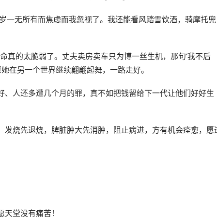
0岁一无所有而焦虑而我忽视了。我还能看风踏雪饮酒，骑摩托兜
生命真的太脆弱了。丈夫卖房卖车只为博一丝生机，那句‘我不后
愿她在另一个世界继续翩翩起舞，一路走好。
好、人还多遭几个月的罪，真不如把钱留给下一代让他们好好生
，发烧先退烧，脾脏肿大先消肿，阻止病进，方有机会痊愈，愿
愿天堂没有痛苦！