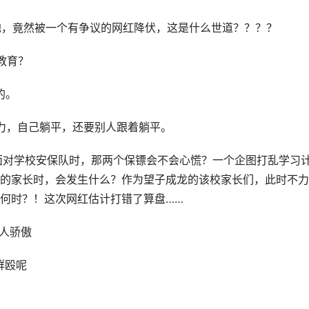
之地，竟然被一个有争议的网红降伏，这是什么世道？？？？
教育？
的。
力，自己躺平，还要别人跟着躺平。
：面对学校安保队时，那两个保镖会不会心慌？一个企图打乱学习
的家长时，会发生什么？作为望子成龙的该校家长们，此时不力
何时？！这次网红估计打错了算盘……
水人骄傲
群殴呢