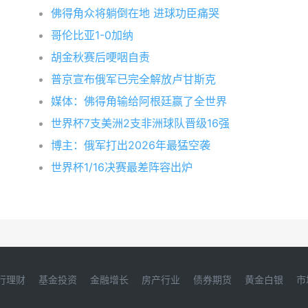
佛得角众将躺倒在地 进球功臣痛哭
哥伦比亚1-0加纳
胡金秋赛后哽咽自责
普京宣布俄军已完全解放卢甘斯克
媒体：佛得角输给阿根廷赢了全世界
世界杯7支美洲2支非洲球队晋级16强
博主：俄军打出2026年最猛空袭
世界杯1/16决赛最差阵容出炉
行理财
基金投资
金融增长
房产行业
债券期货
黄金白银
市