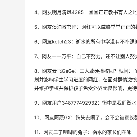
4、网友明月清风4385：堂堂正正教书育人
5、网友淡泊教书匠：网红可以威胁堂堂正正的
6、网友ketch23：衡水的所有中学没有不补课
7、网友一一万平：自己不努力，还不让别人努
8、网友云飞GeGe：三人敢硬撞校园？就问
划并影响学生学习进度的网红，在面对群情激愤
并维护学校并保护孩子免受外界无良影响，更待
9、网友用户348777492932：衡中是我们衡
10、网友阿聂GX：铁头去闹了，会不会被家长
11、网友二了吧唧的兔子：衡水的家长们在哪