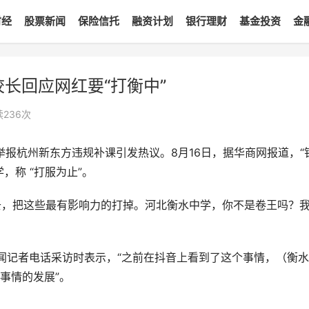
财经
股票新闻
保险信托
融资计划
银行理财
基金投资
金
长回应网红要“打衡中”
读
236
次
）举报杭州新东方违规补课引发热议。8月16日，据华商网报道，“
，称 “打服为止”。
镖去，把这些最有影响力的打掉。河北衡水中学，你不是卷王吗？
新闻记者电话采访时表示，“之前在抖音上看到了这个事情，（衡
事情的发展”。