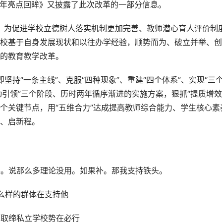
2年亮点回眸》又披露了此次改革的一部分信息。
命，为促进学校立德树人落实机制更加完善、教师潜心育人评价制
校基于自身发展现状和以往办学经验，顺势而为、破立并举、创
的教育教学改革。
，即坚持“一条主线”、克服“四种现象”、重建“四个体系”、实现“三
带动引领”三个阶段、历时两年循序渐进的实施方案，狠抓“提质增效
设”五个关键节点，用“五维合力”达成提高教师综合能力、学生核心素
、启新程。
课。说那么多理论没用。如果补。那我支持铁头。
么样的群体在支持他
章，取缔私立学校势在必行