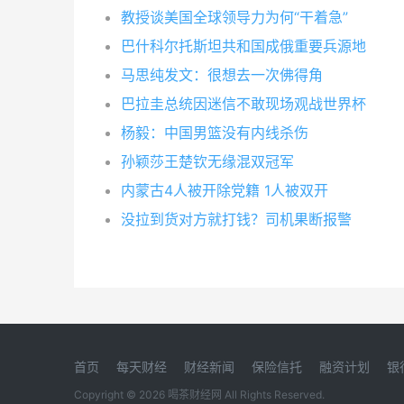
教授谈美国全球领导力为何“干着急”
巴什科尔托斯坦共和国成俄重要兵源地
马思纯发文：很想去一次佛得角
巴拉圭总统因迷信不敢现场观战世界杯
杨毅：中国男篮没有内线杀伤
孙颖莎王楚钦无缘混双冠军
内蒙古4人被开除党籍 1人被双开
没拉到货对方就打钱？司机果断报警
首页
每天财经
财经新闻
保险信托
融资计划
银
Copyright © 2026
喝茶财经网
All Rights Reserved.