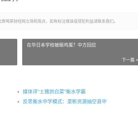
代表喝茶财经网立场和观点，如有标注错误或侵犯利益请联系我们。
在华日本学校被砸鸡蛋？中方回应
下一篇 
媒体评“土猪拱白菜”衡水学霸
反思衡水中学模式：垄断资源抽空县中