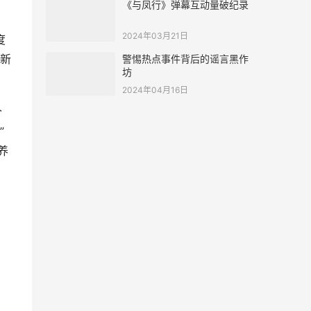
《与凤行》弹幕互动量破纪录
2024年03月21日
度
新
警惕热点事件背后的谣言黑作
坊
2024年04月16日
个
”
养